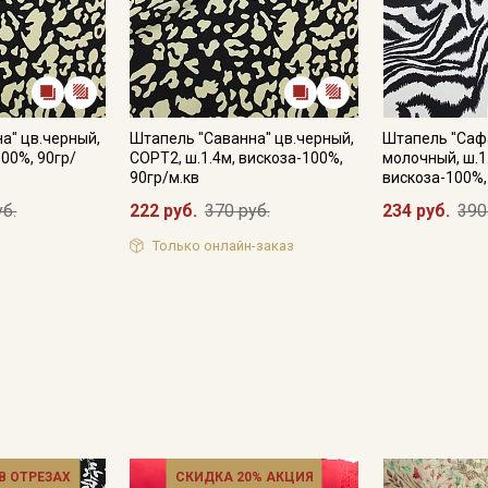
Даю
Согласие на получение рекламных и
информационных рассылок
а" цв.черный,
Штапель "Саванна" цв.черный,
Штапель "Саф
100%, 90гр/
СОРТ2, ш.1.4м, вискоза-100%,
молочный, ш.1
90гр/м.кв
вискоза-100%,
уб.
222 руб.
370 руб.
234 руб.
390
Только онлайн-заказ
 В ОТРЕЗАХ
СКИДКА 20% АКЦИЯ