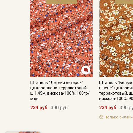
Штапель "Летний ветерок"
Штапель "Белые 
цв.кораллово-терракотовый,
пшене" цв.корич
ш.1.45м, вискоза-100%, 100гр/
терракотовый, ш.
м.кв
вискоза-100%, 90
234 руб.
390 руб.
234 руб.
390 р
Только онлайн