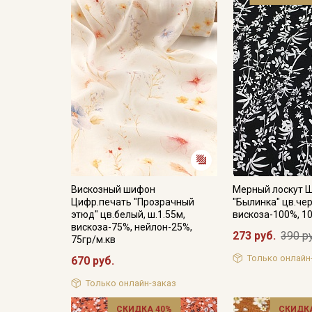
Вискозный шифон
Мерный лоскут 
Цифр.печать "Прозрачный
"Былинка" цв.чер
этюд" цв.белый, ш.1.55м,
вискоза-100%, 1
вискоза-75%, нейлон-25%,
273 руб.
390 р
75гр/м.кв
Только онлайн
670 руб.
Только онлайн-заказ
СКИДКА 40%
СКИДКА