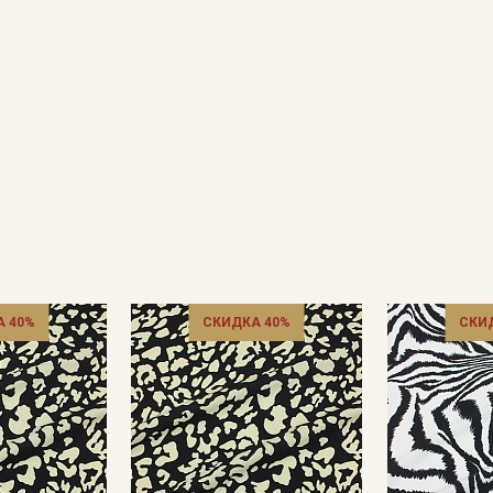
Секретная рассылка от
Купава
Мы публикуем здесь дополнительные
промокоды и скидки до 30% на узкие
категории тканей
Электронная почта
 40%
СКИДКА 40%
СКИ
Подписаться
Ознакомлен(а) с
Политикой обработки персональных
данных
и даю
Согласие на обработку персональных
данных