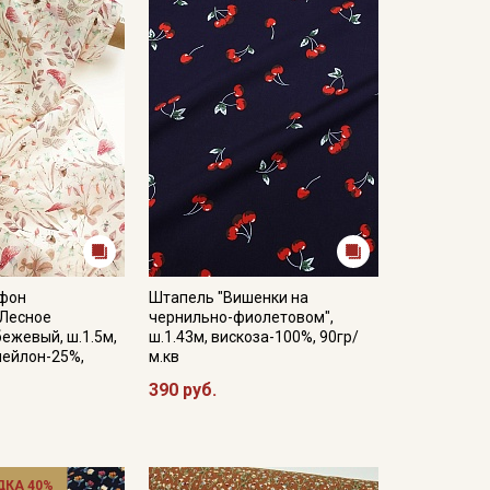
фон
Штапель "Вишенки на
"Лесное
чернильно-фиолетовом",
бежевый, ш.1.5м,
ш.1.43м, вискоза-100%, 90гр/
нейлон-25%,
м.кв
390 руб.
ДКА 40%