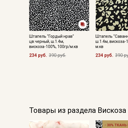
Штапель "Гордый нрав"
Штапель "Саванн
цв.черный, ш.1.4м,
ш.1.4м, вискоза-
вискоза-100%, 100гр/м.кв
м.кв
234 руб.
390 руб.
234 руб.
390 р
Товары из раздела Вискоза
- 30% ТКАНЬ