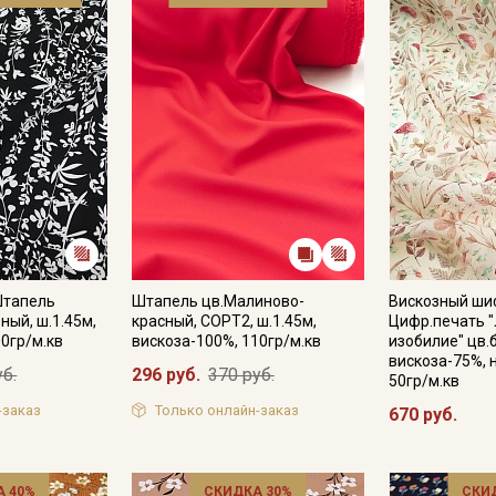
Штапель
Штапель цв.Малиново-
Вискозный ши
ный, ш.1.45м,
красный, СОРТ2, ш.1.45м,
Цифр.печать 
00гр/м.кв
вискоза-100%, 110гр/м.кв
изобилие" цв.
вискоза-75%, 
уб.
296 руб.
370 руб.
50гр/м.кв
-заказ
Только онлайн-заказ
670 руб.
 40%
СКИДКА 30%
СКИ