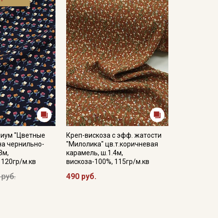
иум "Цветные
Креп-вискоза с эфф. жатости
на чернильно-
"Милолика" цв.т.коричневая
3м,
карамель, ш.1.4м,
 120гр/м.кв
вискоза-100%, 115гр/м.кв
 руб.
490 руб.