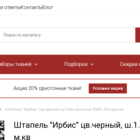
и ответы
Контакты
Блог
аборы тканей
Подборки
Скидки 
Акция 20% однотонные ткани!
Условия акции
Штапель "Ирбис" цв.черный, ш.1.45м, вискоза-100%, 100гр/м.кв
Штапель "Ирбис" цв.черный, ш.1.
м.кв