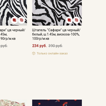
ари" цв.черный/
Штапель "Сафари" цв.черный/
.45м,
белый, ш.1.45м, вискоза-100%,
 90гр/м.кв
100гр/м.кв
 руб.
234 руб.
390 руб.
Только онлайн-заказ