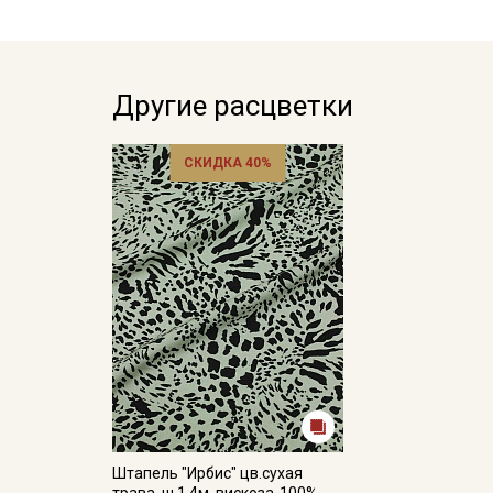
Другие расцветки
СКИДКА 40%
Штапель "Ирбис" цв.сухая
трава, ш.1.4м, вискоза-100%,