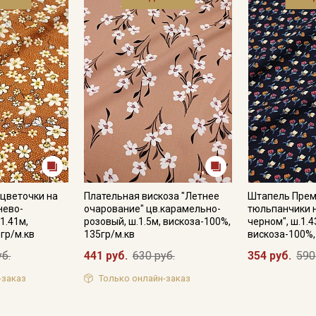
цветочки на
Плательная вискоза "Летнее
Штапель Прем
нево-
очарование" цв.карамельно-
тюльпанчики 
1.41м,
розовый, ш.1.5м, вискоза-100%,
черном", ш.1.4
гр/м.кв
135гр/м.кв
вискоза-100%,
уб.
441 руб.
630 руб.
354 руб.
590
-заказ
Только онлайн-заказ