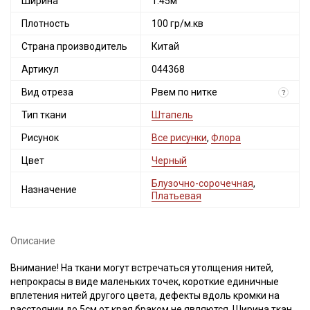
Ширина
1.45м
Плотность
100 гр/м.кв
Страна производитель
Китай
Артикул
044368
Вид отреза
Рвем по нитке
?
Тип ткани
Штапель
Рисунок
Все рисунки
,
Флора
Цвет
Черный
Блузочно-сорочечная
,
Назначение
Платьевая
Описание
Внимание! На ткани могут встречаться утолщения нитей,
непрокрасы в виде маленьких точек, короткие единичные
вплетения нитей другого цвета, дефекты вдоль кромки на
расстоянии до 5см от края браком не являются. Ширина ткани