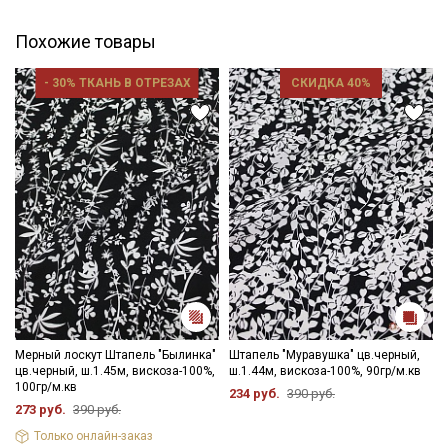
Похожие товары
- 30% ТКАНЬ В ОТРЕЗАХ
СКИДКА 40%
Мерный лоскут Штапель "Былинка"
Штапель "Муравушка" цв.черный,
цв.черный, ш.1.45м, вискоза-100%,
ш.1.44м, вискоза-100%, 90гр/м.кв
100гр/м.кв
234 руб.
390 руб.
273 руб.
390 руб.
Только онлайн-заказ