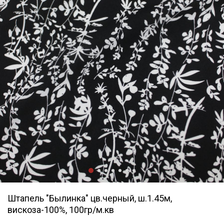
Штапель "Былинка" цв.черный, ш.1.45м,
вискоза-100%, 100гр/м.кв