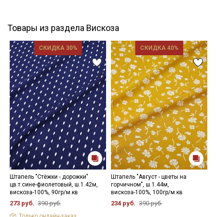
Товары из раздела Вискоза
СКИДКА 30%
СКИДКА 40%
Штапель "Стёжки - дорожки"
Штапель "Август - цветы на
Ш
цв.т.сине-фиолетовый, ш.1.42м,
горчичном", ш.1.44м,
(
вискоза-100%, 90гр/м.кв
вискоза-100%, 100гр/м.кв
С
9
273 руб.
390 руб.
234 руб.
390 руб.
2
Только онлайн-заказ