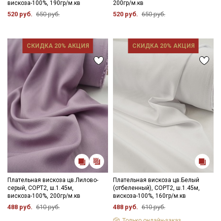
вискоза-100%, 190гр/м.кв
200гр/м.кв
зависимости от партии.
520 руб.
650 руб.
520 руб.
650 руб.
СКИДКА 20% АКЦИЯ
СКИДКА 20% АКЦИЯ
Плательная вискоза цв.Лилово-
Плательная вискоза цв.Белый
серый, СОРТ2, ш.1.45м,
(отбеленный), СОРТ2, ш.1.45м,
Секретная рассылка от Купава
вискоза-100%, 200гр/м.кв
вискоза-100%, 160гр/м.кв
488 руб.
610 руб.
488 руб.
610 руб.
Мы публикуем здесь дополнительные
Только онлайн-заказ