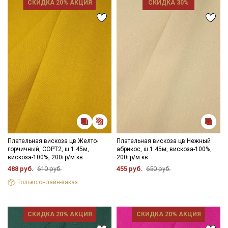
СКИДКА 20% АКЦИЯ
СКИДКА 30%
Плательная вискоза цв.Желто-
Плательная вискоза цв.Нежный
горчичный, СОРТ2, ш.1.45м,
абрикос, ш.1.45м, вискоза-100%,
вискоза-100%, 200гр/м.кв
200гр/м.кв
488 руб.
610 руб.
455 руб.
650 руб.
Только онлайн-заказ
СКИДКА 20% АКЦИЯ
СКИДКА 20% АКЦИЯ