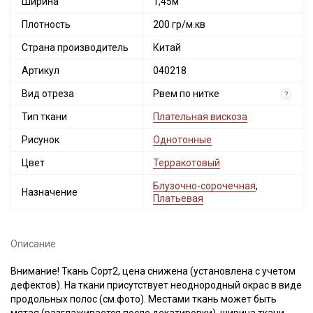
Ширина
1,45м
Плотность
200 гр/м.кв
Страна производитель
Китай
Артикул
040218
Вид отреза
Рвем по нитке
?
Тип ткани
Плательная вискоза
Рисунок
Однотонные
Цвет
Терракотовый
Блузочно-сорочечная
,
Назначение
Платьевая
Описание
Внимание! Ткань Сорт2, цена снижена (установлена с учетом
дефектов). На ткани присутствует неоднородный окрас в виде
продольных полос (см.фото). Местами ткань может быть