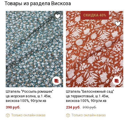
Товары из раздела Вискоза
СКИДКА 40%
Штапель "Россыпь ромашек"
Штапель "Белоснежный сад"
П
цв.морская волна, ш.1.45м,
цв.терракотовый, ш.1.45м,
ц
вискоза-100%, 90гр/м.кв
вискоза-100%, 90гр/м.кв
ш
390 руб.
234 руб.
390 руб.
6
Только онлайн-заказ
Только онлайн-заказ