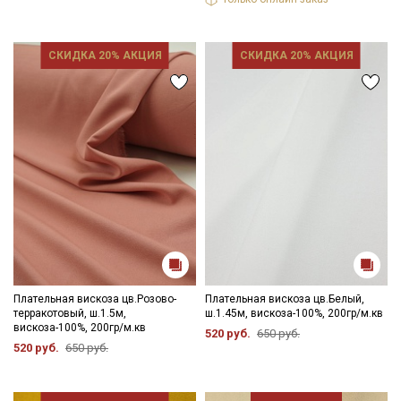
промокоды и скидки до 30% на узкие
категории тканей
СКИДКА 20% АКЦИЯ
СКИДКА 20% АКЦИЯ
Электронная почта
Подписаться
Ознакомлен(а) с
Политикой обработки персональных
данных
и даю
Согласие на обработку персональных
данных
Даю
Согласие на получение рекламных и
информационных рассылок
Плательная вискоза цв.Розово-
Плательная вискоза цв.Белый,
терракотовый, ш.1.5м,
ш.1.45м, вискоза-100%, 200гр/м.кв
вискоза-100%, 200гр/м.кв
520 руб.
650 руб.
520 руб.
650 руб.