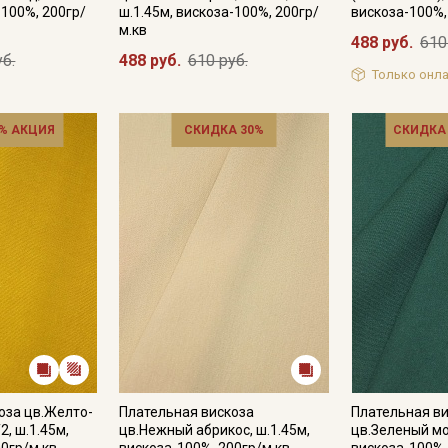
-100%, 200гр/
ш.1.45м, вискоза-100%, 200гр/
вискоза-100%,
м.кв
488 руб.
610
уб.
488 руб.
610 руб.
Только онла
Подписаться
Ознакомлен(а) с
Политикой обработки персональных
% АКЦИЯ
СКИДКА 30%
СКИДКА
данных
и даю
Согласие на обработку персональных
данных
Даю
Согласие на получение рекламных и
информационных рассылок
оза цв.Желто-
Плательная вискоза
Плательная в
, ш.1.45м,
цв.Нежный абрикос, ш.1.45м,
цв.Зеленый мо
00гр/м.кв
вискоза-100%, 200гр/м.кв
вискоза-100%,