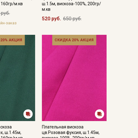
 160гр/м.кв
ш.1.5м, вискоза-100%, 200гр/
м.кв
 руб.
520 руб.
650 руб.
йн-заказ
 20% АКЦИЯ
СКИДКА 20% АКЦИЯ
искоза
Плательная вискоза
х, ш.1.45м,
цв.Розовая фуксия, ш.1.45м,
 160гр/м.кв
вискоза-100%, 200гр/м.кв