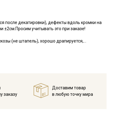
я после декатировки), дефекты вдоль кромки на
ни ±2см.Просим учитывать это при заказе!
козы (не штапель), хорошо драпируется,
 переплетению нитей, имеет легкий благородный
но смотрится в изделиях свободного кроя.
дку до 10%, перед пошивом обязательно
 выше 40С (рекомендуется полоскание до
 ткань прогладьте теплым утюгом, не растягивая с
кий краситель.
й
Доставим товар
у заказу
в любую точку мира
ета ткани в зависимости от настроек вашего