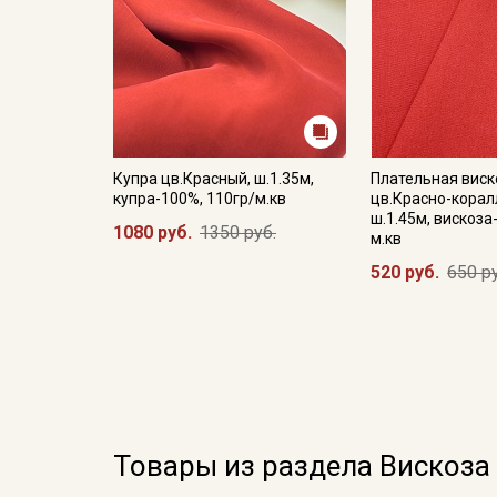
Купра цв.Красный, ш.1.35м,
Плательная виск
купра-100%, 110гр/м.кв
цв.Красно-корал
ш.1.45м, вискоза
1080 руб.
1350 руб.
м.кв
520 руб.
650 р
Товары из раздела Вискоза