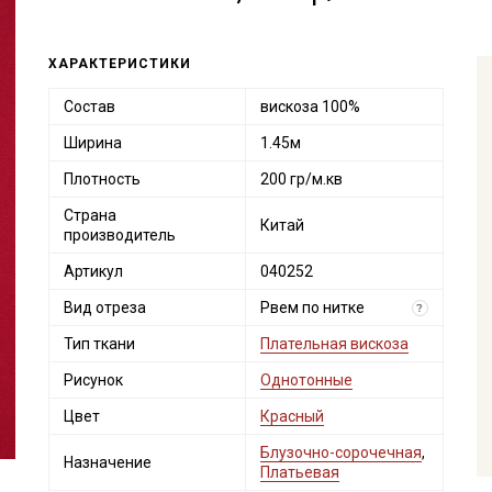
ХАРАКТЕРИСТИКИ
Состав
вискоза 100%
Ширина
1.45м
Плотность
200 гр/м.кв
Страна
Китай
производитель
Артикул
040252
Вид отреза
Рвем по нитке
?
Тип ткани
Плательная вискоза
Рисунок
Однотонные
Цвет
Красный
Блузочно-сорочечная
,
Назначение
Платьевая