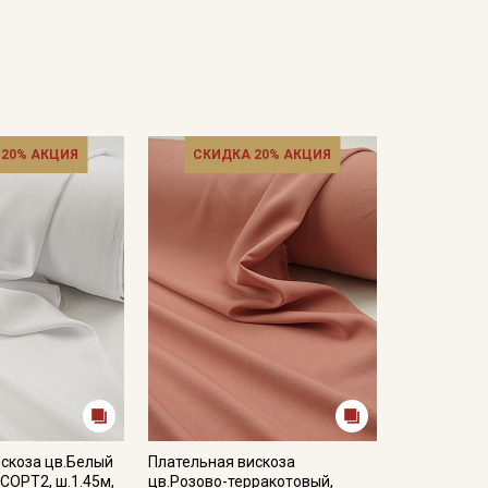
 20% АКЦИЯ
СКИДКА 20% АКЦИЯ
скоза цв.Белый
Плательная вискоза
 СОРТ2, ш.1.45м,
цв.Розово-терракотовый,