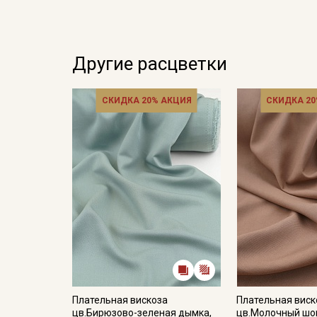
Другие расцветки
СКИДКА 20% АКЦИЯ
СКИДКА 20
Плательная вискоза
Плательная виск
цв.Бирюзово-зеленая дымка,
цв.Молочный шо