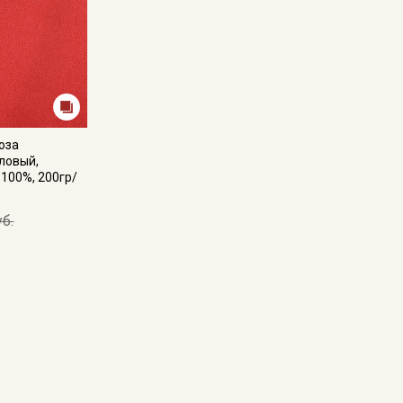
оза
ловый,
-100%, 200гр/
уб.