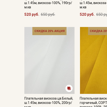
ш.1.45м, вискоза-100%, 190гр/
ш.1.45м, вискоза
м.кв
м.кв
520 руб.
650 руб.
520 руб.
650 р
СКИДКА 20% АКЦИЯ
СКИДКА 20
Плательная вискоза цв.Белый,
Плательная виск
ш.1.45м, вискоза-100%, 200гр/
горчичный, СОРТ2
м.кв
вискоза-100%, 2