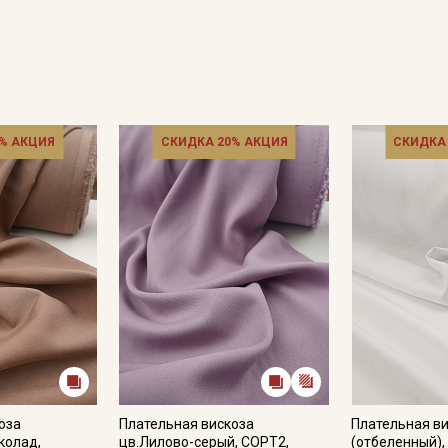
% АКЦИЯ
СКИДКА 20% АКЦИЯ
СКИДКА
Секретная рассылка от
Купава
Мы публикуем здесь дополнительные
промокоды и скидки до 30% на узкие
категории тканей
Электронная почта
оза
Плательная вискоза
Плательная ви
колад,
цв.Лилово-серый, СОРТ2,
(отбеленный),