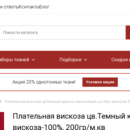
и ответы
Контакты
Блог
аборы тканей
Подборки
Скидки 
Акция 20% однотонные ткани!
Условия акции
Плательная вискоза цв.Темный красно-малиновый, ш.1.45м, вискоза-1
Плательная вискоза цв.Темный 
вискоза-100%, 200гр/м.кв