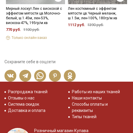
Мерный лоскут Лен с вискозой с
Лен костюмный с эффектом
П
эффектом мятости цв.Молочно-
мятости цв.Черный меланж,
с
белый, ш.1.45м, лен-53%,
ш.1.5м, лен-100%, 180гр/м.кв
х
вискоза-47%, 195гр/м.кв
1112 руб.
1390 руб.
5
770 руб.
1100 руб.
Только онлайн-заказ
Сохраните себе в соцсети
Распродажа тканей
Работы из наших тканей
Отзывы о нас
Наши контакты
Система скидок
Способы оплаты и
Доставка и оплата
реквизиты
Типы тканей
Розничный магазин Купава