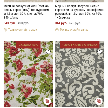
Мерный лоскут Полулен "Мелкий
Мерный лоскут Полулен "Белые
белый горох (3мм)" (на суровом),
гортензии на суровом" цв.кофейно-
Подписаться
ш.1.5м, лен-30%, хлопок-70%,
розовый, ш.1.5м, лен-30%, хл-70%,
140гр/м.кв
140гр/м.кв
343 руб.
490 руб.
364 руб.
520 руб.
Ознакомлен(а) с
Политикой обработки персональных
данных
и даю
Согласие на обработку персональных
Только онлайн-заказ
Только онлайн-заказ
данных
Даю
Согласие на получение рекламных и
информационных рассылок
СКИДКА 40%
- 30% ТКАНЬ В ОТРЕЗАХ