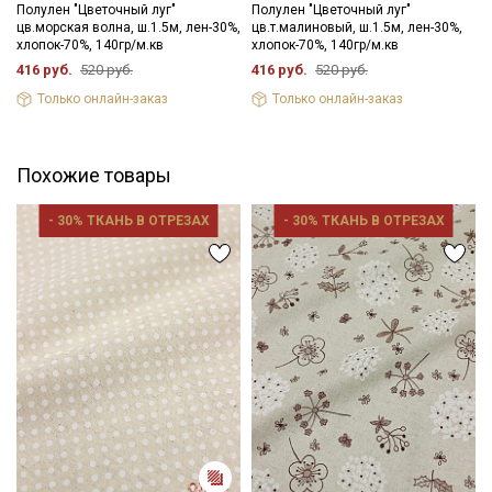
Полулен "Цветочный луг"
Полулен "Цветочный луг"
Цветопередача может отличаться от оригинального цвета
цв.морская волна, ш.1.5м, лен-30%,
цв.т.малиновый, ш.1.5м, лен-30%,
ткани в зависимости от настроек вашего монитора и в
хлопок-70%, 140гр/м.кв
хлопок-70%, 140гр/м.кв
зависимости от партии тон ткани может отличаться.
416 руб.
520 руб.
416 руб.
520 руб.
Только онлайн-заказ
Только онлайн-заказ
Похожие товары
- 30% ТКАНЬ В ОТРЕЗАХ
- 30% ТКАНЬ В ОТРЕЗАХ
Секретная рассылка от Купава
Мы публикуем здесь дополнительные
промокоды и скидки до 30% на узкие
категории тканей
Электронная почта