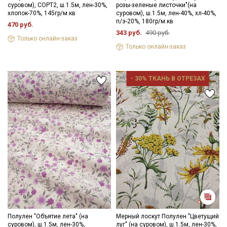
суровом), СОРТ2, ш.1.5м, лен-30%,
розы-зеленые листочки"(на
хлопок-70%, 145гр/м.кв
суровом), ш.1.5м, лен-40%, хл-40%,
п/э-20%, 180гр/м.кв
470 руб.
343 руб.
490 руб.
Только онлайн-заказ
Только онлайн-заказ
- 30% ТКАНЬ В ОТРЕЗАХ
Полулен "Объятие лета" (на
Мерный лоскут Полулен "Цветущий
суровом), ш.1.5м, лен-30%,
луг" (на суровом), ш.1.5м, лен-30%,