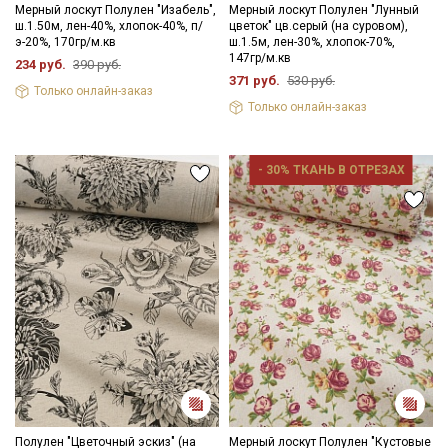
Мерный лоскут Полулен "Изабель",
Мерный лоскут Полулен "Лунный
ш.1.50м, лен-40%, хлопок-40%, п/
цветок" цв.серый (на суровом),
э-20%, 170гр/м.кв
ш.1.5м, лен-30%, хлопок-70%,
147гр/м.кв
234 руб.
390 руб.
371 руб.
530 руб.
Только онлайн-заказ
Только онлайн-заказ
- 30% ТКАНЬ В ОТРЕЗАХ
Полулен "Цветочный эскиз" (на
Мерный лоскут Полулен "Кустовые