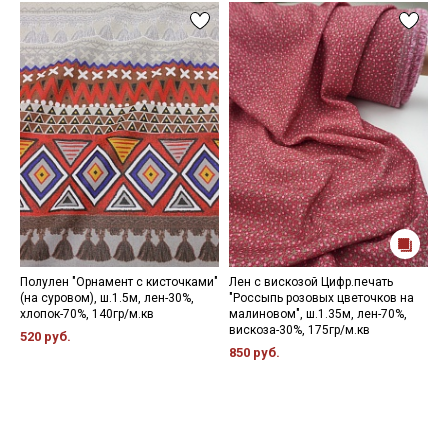
Полулен "Орнамент с кисточками"
Лен с вискозой Цифр.печать
Л
(на суровом), ш.1.5м, лен-30%,
"Россыпь розовых цветочков на
м
хлопок-70%, 140гр/м.кв
малиновом", ш.1.35м, лен-70%,
"
вискоза-30%, 175гр/м.кв
л
520 руб.
850 руб.
1