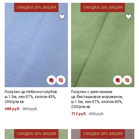
СКИДКА 20% АКЦИЯ
СКИДКА 20% АКЦИЯ
Полулен цв.Небесно-голубой,
Полулен с умягчением
ш.1.5м, лен-57%, хлопок-43%,
цв.Фисташковое мороженое,
200гр/м.кв
ш.1.5м, лен-57%, хлопок-43%,
220гр/м.кв
688 руб.
860 руб.
712 руб.
890 руб.
Секретная рассылка от Купава
Мы публикуем здесь дополнительные
СКИДКА 20% АКЦИЯ
СКИДКА 20% АКЦИЯ
промокоды и скидки до 30% на узкие