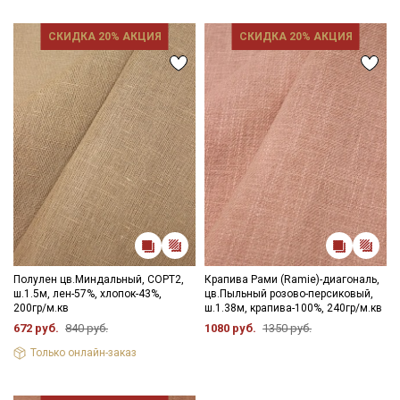
СКИДКА 20% АКЦИЯ
СКИДКА 20% АКЦИЯ
Полулен цв.Миндальный, СОРТ2,
Крапива Рами (Ramie)-диагональ,
ш.1.5м, лен-57%, хлопок-43%,
цв.Пыльный розово-персиковый,
200гр/м.кв
ш.1.38м, крапива-100%, 240гр/м.кв
672 руб.
840 руб.
1080 руб.
1350 руб.
Только онлайн-заказ