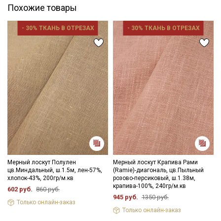
Похожие товары
- 30% ТКАНЬ В ОТРЕЗАХ
- 30% ТКАНЬ В ОТРЕЗАХ
Мерный лоскут Полулен
Мерный лоскут Крапива Рами
цв.Миндальный, ш.1.5м, лен-57%,
(Ramie)-диагональ, цв.Пыльный
хлопок-43%, 200гр/м.кв
розово-персиковый, ш.1.38м,
крапива-100%, 240гр/м.кв
602 руб.
860 руб.
945 руб.
1350 руб.
Только онлайн-заказ
Только онлайн-заказ