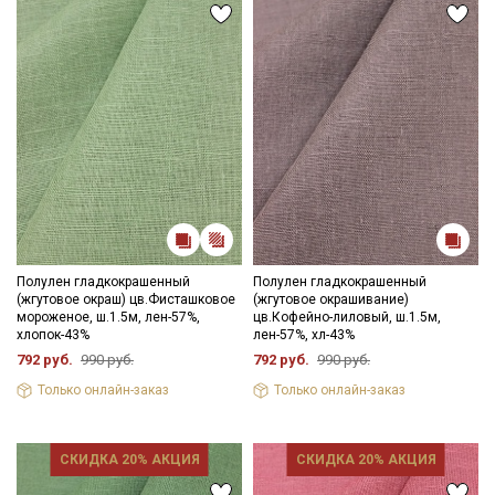
категории тканей
Электронная почта
Подписаться
Ознакомлен(а) с
Политикой обработки персональных
данных
и даю
Согласие на обработку персональных
данных
Полулен гладкокрашенный
Полулен гладкокрашенный
(жгутовое окраш) цв.Фисташковое
(жгутовое окрашивание)
Даю
Согласие на получение рекламных и
мороженое, ш.1.5м, лен-57%,
цв.Кофейно-лиловый, ш.1.5м,
информационных рассылок
хлопок-43%
лен-57%, хл-43%
792 руб.
990 руб.
792 руб.
990 руб.
Только онлайн-заказ
Только онлайн-заказ
СКИДКА 20% АКЦИЯ
СКИДКА 20% АКЦИЯ