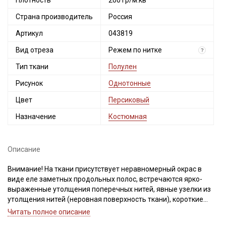
Плотность
200 гр/м.кв
Страна производитель
Россия
Артикул
043819
Вид отреза
Режем по нитке
?
Тип ткани
Полулен
Рисунок
Однотонные
Цвет
Персиковый
Назначение
Костюмная
Описание
Внимание! На ткани присутствует неравномерный окрас в
виде еле заметных продольных полос, встречаются ярко-
выраженные утолщения поперечных нитей, явные узелки из
утолщения нитей (неровная поверхность ткани), короткие
единичные вплетения нитей другого цвета. Для данного вида
Читать полное описание
ткани это браком и дефектом не считается. Не вырезаем.