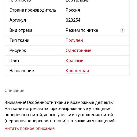
Плотность
200 гр/м.кв
Страна производитель
Россия
Артикул
020254
Вид отреза
Режем по нитке
?
Тип ткани
Полулен
Рисунок
Однотонные
Цвет
Красный
Назначение
Костюмная
Описание
Внимание! Особенности ткани и возможные дефекты!
На ткани встречаются ярко-выраженные утолщения
поперечных нитей, явные узелки из утолщения нитей
(неровная поверхность ткани), затяжки из утолщений
расположены хаотично. Также могут встречаться короткие
Читать полное описание
единичные вплетения нитей другого цвета. Для данного вида