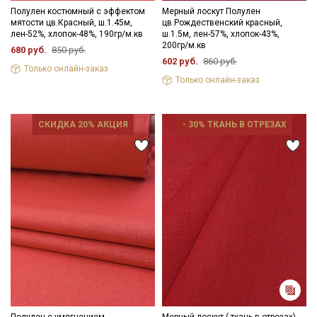
Полулен костюмный с эффектом
Мерный лоскут Полулен
мятости цв.Красный, ш.1.45м,
цв.Рождественский красный,
лен-52%, хлопок-48%, 190гр/м.кв
ш.1.5м, лен-57%, хлопок-43%,
200гр/м.кв
680 руб.
850 руб.
602 руб.
860 руб.
Только онлайн-заказ
Только онлайн-заказ
СКИДКА 20% АКЦИЯ
- 30% ТКАНЬ В ОТРЕЗАХ