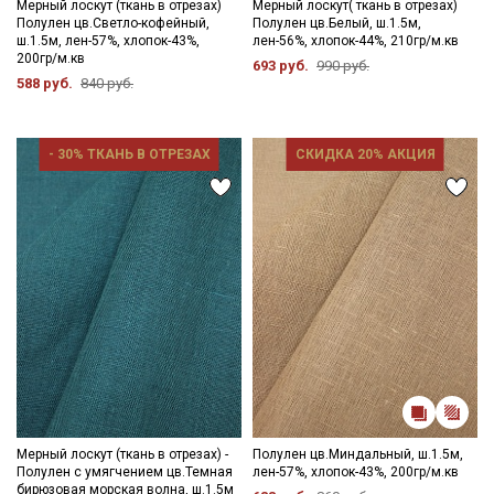
Мерный лоскут (ткань в отрезах)
Мерный лоскут( ткань в отрезах)
зависимости от партии тон ткани может отличаться.
Полулен цв.Светло-кофейный,
Полулен цв.Белый, ш.1.5м,
ш.1.5м, лен-57%, хлопок-43%,
лен-56%, хлопок-44%, 210гр/м.кв
200гр/м.кв
693 руб.
990 руб.
588 руб.
840 руб.
- 30% ТКАНЬ В ОТРЕЗАХ
СКИДКА 20% АКЦИЯ
Мерный лоскут (ткань в отрезах) -
Полулен цв.Миндальный, ш.1.5м,
Полулен с умягчением цв.Темная
лен-57%, хлопок-43%, 200гр/м.кв
бирюзовая морская волна, ш.1.5м