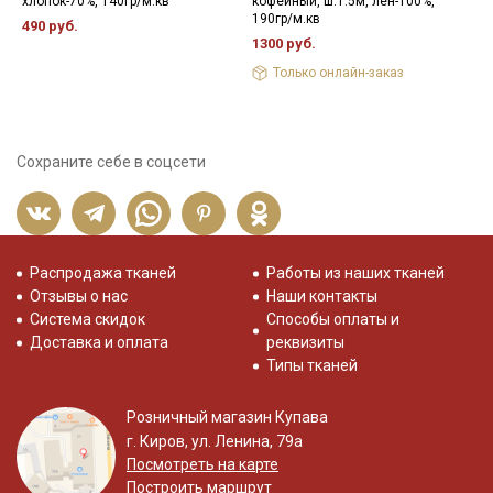
хлопок-70%, 140гр/м.кв
кофейный, ш.1.5м, лен-100%,
ш
190гр/м.кв
490 руб.
8
1300 руб.
Только онлайн-заказ
Сохраните себе в соцсети
Распродажа тканей
Работы из наших тканей
Отзывы о нас
Наши контакты
Система скидок
Способы оплаты и
Доставка и оплата
реквизиты
Типы тканей
Розничный магазин Купава
г. Киров, ул. Ленина, 79а
Посмотреть на карте
Построить маршрут