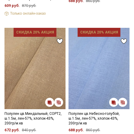
688 руб.
860 руб.
609 руб.
870 руб.
Только онлайн-заказ
СКИДКА 20% АКЦИЯ
СКИДКА 20% АКЦИЯ
Полулен цв.Миндальный, СОРТ2,
Полулен цв.Небесно-голубой,
ш.1.5м, лен-57%, хлопок-43%,
ш.1.5м, лен-57%, хлопок-43%,
200гр/м.кв
200гр/м.кв
672 руб.
840 руб.
688 руб.
860 руб.