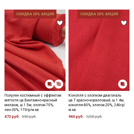
СКИДКА 20% АКЦИЯ
СКИДКА 20% АКЦИЯ
Полулен костюмный с эффектом
Конопля с хлопком-диагональ
мятости цв.Винтажно-красный
цв.Т.красно-коралловый, ш.1.4м,
меланж, ш.1.5м, хлопок-70%,
конопля-80%, хлопок-20%, 246гр/
лен-30%, 170гр/м.кв
м.кв
472 руб.
590 руб.
960 руб.
1200 руб.