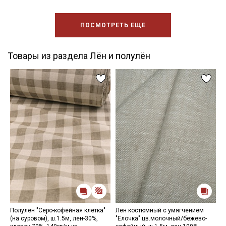
ПОСМОТРЕТЬ ЕЩЕ
Товары из раздела Лён и полулён
Полулен "Серо-кофейная клетка"
Лен костюмный с умягчением
Х
(на суровом), ш.1.5м, лен-30%,
"Елочка" цв.молочный/бежево-
"