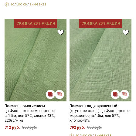
Только онлайн-заказ
СКИДКА 20% АКЦИЯ
СКИДКА 20% АКЦИЯ
Полулен с умягчением
Полулен гладкокрашенный
цв.Фисташковое мороженое,
(жгутовое окраш) цв.Фисташковое
ш.1.5м, лен-57%, хлопок-43%,
мороженое, ш.1.5м, лен-57%,
220гр/м.кв
хлопок-43%
712 руб.
890 руб.
792 руб.
990 руб.
Только онлайн-заказ