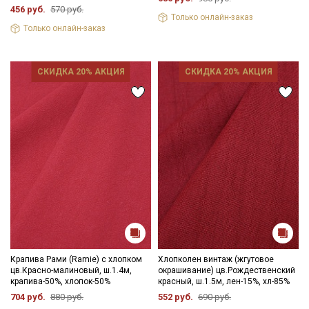
456 руб.
570 руб.
Только онлайн-заказ
Только онлайн-заказ
СКИДКА 20% АКЦИЯ
СКИДКА 20% АКЦИЯ
Крапива Рами (Ramie) с хлопком
Хлопколен винтаж (жгутовое
цв.Красно-малиновый, ш.1.4м,
окрашивание) цв.Рождественский
крапива-50%, хлопок-50%
красный, ш.1.5м, лен-15%, хл-85%
704 руб.
880 руб.
552 руб.
690 руб.