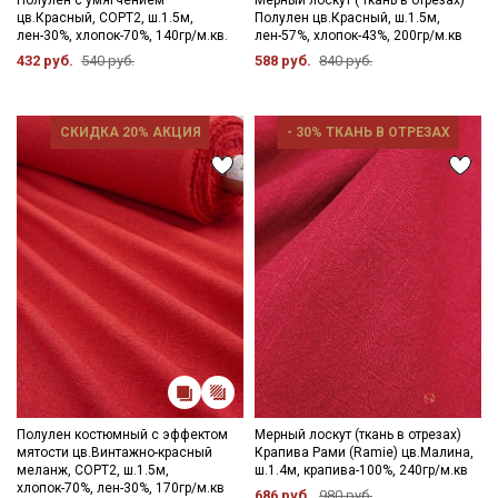
Полулен с умягчением
Мерный лоскут ( ткань в отрезах)
цв.Красный, СОРТ2, ш.1.5м,
Полулен цв.Красный, ш.1.5м,
лен-30%, хлопок-70%, 140гр/м.кв.
лен-57%, хлопок-43%, 200гр/м.кв
432 руб.
540 руб.
588 руб.
840 руб.
СКИДКА 20% АКЦИЯ
- 30% ТКАНЬ В ОТРЕЗАХ
Полулен костюмный с эффектом
Мерный лоскут (ткань в отрезах)
мятости цв.Винтажно-красный
Крапива Рами (Ramie) цв.Малина,
меланж, СОРТ2, ш.1.5м,
ш.1.4м, крапива-100%, 240гр/м.кв
хлопок-70%, лен-30%, 170гр/м.кв
686 руб.
980 руб.