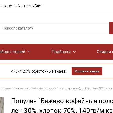
и ответы
Контакты
Блог
аборы тканей
Подборки
Скидки 
Акция 20% однотонные ткани!
Условия акции
олулен "Бежево-кофейные полоски" (на т.суровом), ш.1.5м, лен-30%, хлоп
Полулен "Бежево-кофейные полоск
лен-30%, хлопок-70%, 140гр/м.кв