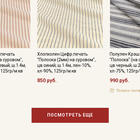
.печать
Хлопколен Цифр.печать
Полулен Крэш
а суровом",
"Полоска (2мм) на суровом",
"Полоска" (на
вый, ш.1.4м,
цв.синий, ш.1.4м, лен-10%,
цв.черный, ш.2
 125гр/м.кв
хл-90%, 125гр/м.кв
хл-75%, 125гр
850 руб.
990 руб.
Только онла
ПОСМОТРЕТЬ ЕЩЕ