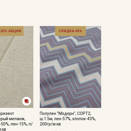
 20% АКЦИЯ
СКИДКА 40%
брезент
Полулен "Модерн", СОРТ2,
ерый меланж,
ш.1.5м, лен-57%, хлопок-43%,
-50%, лен-15%, п/
200гр/м.кв
м.кв