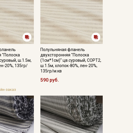
фланель
Полульняная фланель
я "Полоска
двухсторонняя "Полоска
суровый, ш.1.5м,
(1см*1см)" цв.суровый, СОРТ2,
ен-20%, 135гр/
ш.1.5м, хлопок-80%, лен-20%,
135гр/м.кв
590 руб.
йн-заказ