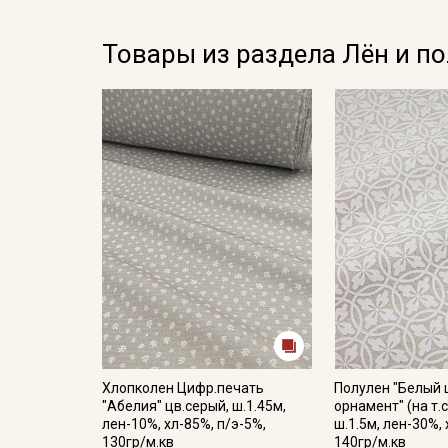
Товары из раздела Лён и п
Хлопколен Цифр.печать
Полулен "Белый
"Абелия" цв.серый, ш.1.45м,
орнамент" (на т.
лен-10%, хл-85%, п/э-5%,
ш.1.5м, лен-30%,
130гр/м.кв
140гр/м.кв