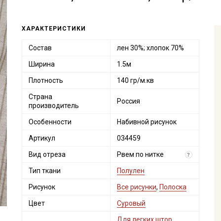
ХАРАКТЕРИСТИКИ
Состав
лен 30%; хлопок 70%
Ширина
1.5м
Плотность
140 гр/м.кв
Страна
Россия
производитель
Особенности
Набивной рисунок
Артикул
034459
Вид отреза
Рвем по нитке
?
Тип ткани
Полулен
Рисунок
Все рисунки
,
Полоска
Цвет
Суровый
Для легких штор,