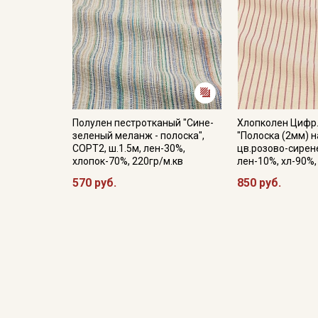
Полулен пестротканый "Сине-
Хлопколен Цифр
зеленый меланж - полоска",
"Полоска (2мм) н
СОРТ2, ш.1.5м, лен-30%,
цв.розово-сирене
хлопок-70%, 220гр/м.кв
лен-10%, хл-90%,
570 руб.
850 руб.