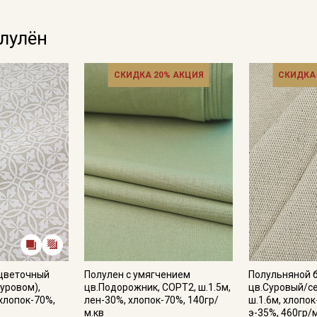
олулён
СКИДКА 20% АКЦИЯ
СКИДКА
 цветочный
Полулен с умягчением
Полульняной 
суровом),
цв.Подорожник, СОРТ2, ш.1.5м,
цв.Суровый/с
 хлопок-70%,
лен-30%, хлопок-70%, 140гр/
ш.1.6м, хлопок
м.кв
э-35%, 460гр/