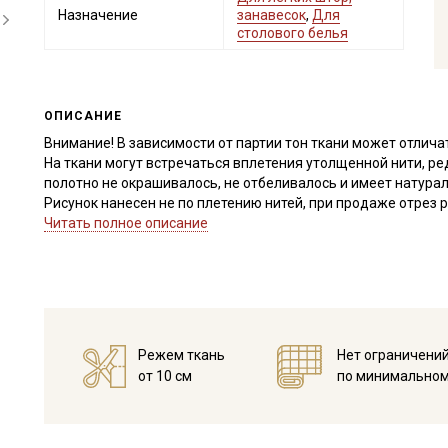
Назначение
занавесок
,
Для
столового белья
ОПИСАНИЕ
Внимание! В зависимости от партии тон ткани может отлича
На ткани могут встречаться вплетения утолщенной нити, ред
полотно не окрашивалось, не отбеливалось и имеет натура
Рисунок нанесен не по плетению нитей, при продаже отрез р
срезать неровность, а пропарить и подтянуть ткань по диа
Читать полное описание
перекос исправился. Дефекты вдоль кромки на расстоянии 
±2см. Просим учитывать это при заказе.
Полулен, благодаря, своему натуральному составу экологи
естественную терморегуляцию, быстро сохнет, не провоцир
шероховатый (сухой), после стирки и отпаривания становит
Режем ткань
Нет ограничени
драпируется в мягкие складки, сминаемость натуральной тк
от 10 см
по минимальном
увлажнении, дает усадку 7-10%.
Полулен универсален и практичен, используется при пошиве
скатерти, салфеток, фартуков, полотенец, интерьерных поду