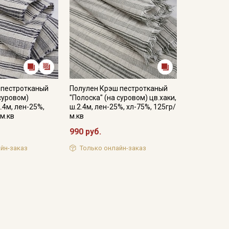
 пестротканый
Полулен Крэш пестротканый
 суровом)
"Полоска" (на суровом) цв.хаки,
.4м, лен-25%,
ш.2.4м, лен-25%, хл-75%, 125гр/
/м.кв
м.кв
990 руб.
йн-заказ
Только онлайн-заказ