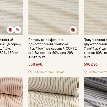
Подписаться
Ознакомлен(а) с
Политикой обработки персональных
данных
и даю
Согласие на обработку персональных
данных
ротканый
Полульняная фланель
Полульняная 
м)" цв.серый/
односторонняя "Полоска
двухстороння
Даю
Согласие на получение рекламных и
ш.1.5м,
(1см*1см)" цв.суровый, СОРТ2,
(1см*1см)" цв.
информационных рассылок
80%, 150гр/
ш.1.5м, хлопок-80%, лен-20%,
хлопок-80%, л
135гр/м.кв
м.кв
550 руб.
590 руб.
Только онлайн-заказ
Только онла