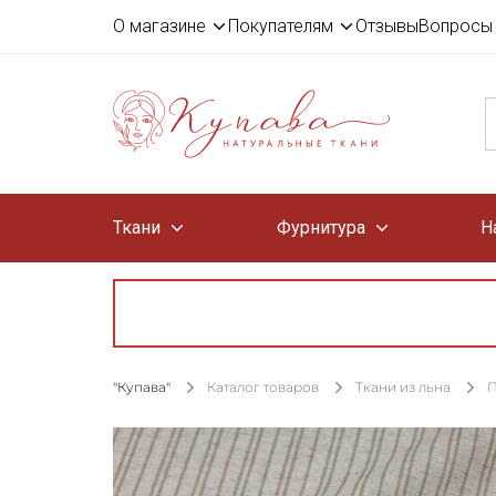
О магазине
Покупателям
Отзывы
Вопросы 
Ткани
Фурнитура
Н
"Купава"
Каталог товаров
Ткани из льна
П