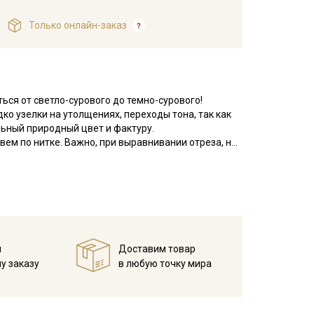
Только онлайн-заказ
ться от светло-сурового до темно-сурового!
ко узелки на утолщениях, переходы тона, так как
льный природный цвет и фактуру.
вем по нитке. Важно, при выравнивании отреза, не
гонали, чтобы нити распрямились и диагональный
до 5см от края браком не являются. Ширина ткани
чен, безвреден и безопасен. Отлично поддерживает
ует раздражение на коже или аллергию, тактильно
ся мягче. Переплетение нитей полотняное, хорошо
й
Доставим товар
ани высокая, но легко разглаживается при легком
у заказу
в любую точку мира
 домашнего и кухонного текстиля (легких штор,
шек, чехлов для стульев, постельного белья);