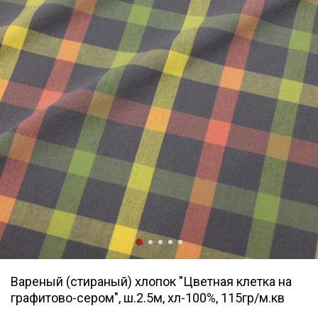
Вареный (стираный) хлопок "Цветная клетка на
графитово-сером", ш.2.5м, хл-100%, 115гр/м.кв