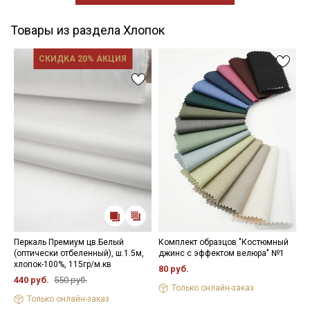
Товары из раздела Хлопок
СКИДКА 20% АКЦИЯ
Перкаль Премиум цв.Белый
Комплект образцов "Костюмный
П
(оптически отбеленный), ш.1.5м,
джинс с эффектом велюра" №1
к
хлопок-100%, 115гр/м.кв
х
80 руб.
440 руб.
550 руб.
6
Только онлайн-заказ
Только онлайн-заказ