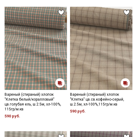
Вареный (стираный) хлопок
Вареный (стираный) хлопок
"Клетка белый/коралловый"
"Клетка" цв.св.кофейно-серый,
цв.голубая ель, ш.2.5м, хл-100%,
ш.2.5м, хл-100%,115гр/м.кв
115гр/м.кв
590 руб.
590 руб.