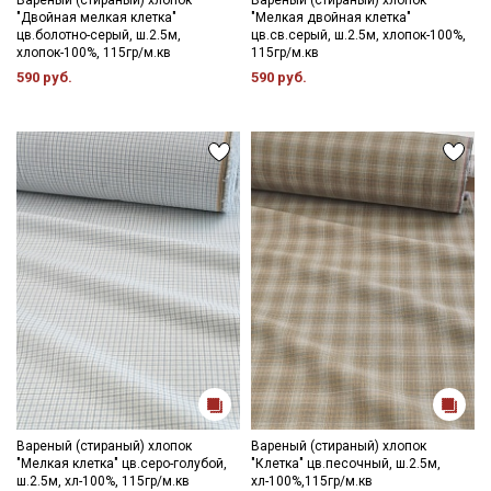
Вареный (стираный) хлопок
Вареный (стираный) хлопок
"Двойная мелкая клетка"
"Мелкая двойная клетка"
промокоды и скидки до 30% на узкие
цв.болотно-серый, ш.2.5м,
цв.св.серый, ш.2.5м, хлопок-100%,
категории тканей
хлопок-100%, 115гр/м.кв
115гр/м.кв
590 руб.
590 руб.
Электронная почта
Подписаться
Ознакомлен(а) с
Политикой обработки персональных
данных
и даю
Согласие на обработку персональных
данных
Даю
Согласие на получение рекламных и
информационных рассылок
Вареный (стираный) хлопок
Вареный (стираный) хлопок
"Мелкая клетка" цв.серо-голубой,
"Клетка" цв.песочный, ш.2.5м,
ш.2.5м, хл-100%, 115гр/м.кв
хл-100%,115гр/м.кв