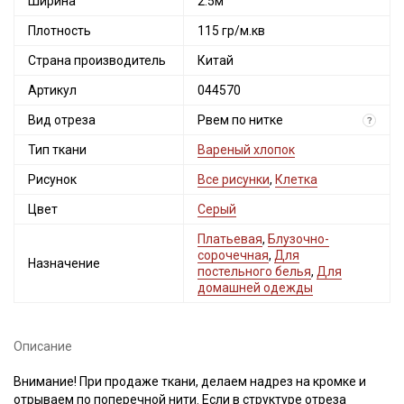
Ширина
2.5м
Плотность
115 гр/м.кв
Страна производитель
Китай
Артикул
044570
Вид отреза
Рвем по нитке
?
Тип ткани
Вареный хлопок
Рисунок
Все рисунки
,
Клетка
Цвет
Серый
Платьевая
,
Блузочно-
сорочечная
,
Для
Назначение
постельного белья
,
Для
домашней одежды
Описание
Внимание! При продаже ткани, делаем надрез на кромке и
отрываем по поперечной нити. Если в структуре отреза