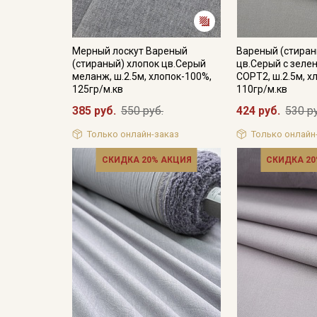
Мерный лоскут Вареный
Вареный (стиран
(стираный) хлопок цв.Серый
цв.Серый с зеле
меланж, ш.2.5м, хлопок-100%,
СОРТ2, ш.2.5м, х
125гр/м.кв
110гр/м.кв
385 руб.
550 руб.
424 руб.
530 р
Только онлайн-заказ
Только онлайн
СКИДКА 20% АКЦИЯ
СКИДКА 20