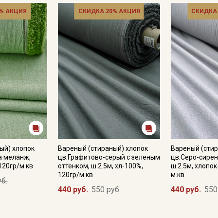
% АКЦИЯ
СКИДКА 20% АКЦИЯ
СКИДКА
Секретная рассылка от
Купава
ый) хлопок
Вареный (стираный) хлопок
Вареный (стир
а меланж,
цв.Графитово-серый с зеленым
цв.Серо-сире
Мы публикуем здесь дополнительные
 120гр/м.кв
оттенком, ш.2.5м, хл-100%,
ш.2.5м, хлопок
промокоды и скидки до 30% на узкие
120гр/м.кв
м.кв
уб.
категории тканей
440 руб.
550 руб.
440 руб.
550
Электронная почта