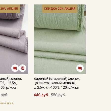
 20% АКЦИЯ
СКИДКА 20% АКЦИЯ
ирайте отрез при температуре дальнейших стирок,
ии.
есушивать).
кани в зависимости от настроек вашего монитора и
аный) хлопок
Вареный (стираный) хлопок
Т2, ш.2.5м,
цв.Фисташковый меланж,
105гр/м.кв
ш.2.5м, хл-100%, 120гр/м.кв
 руб.
440 руб.
550 руб.
йн-заказ