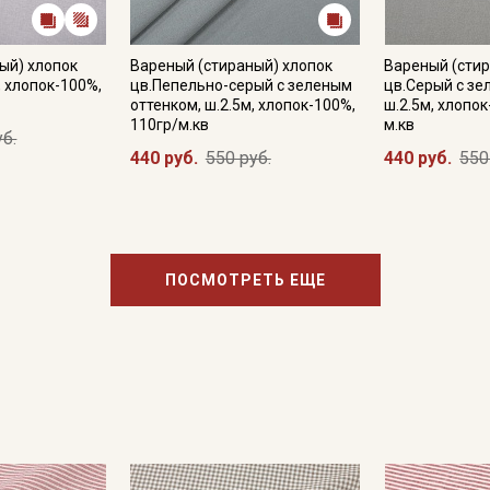
ый) хлопок
Вареный (стираный) хлопок
Вареный (стир
, хлопок-100%,
цв.Пепельно-серый с зеленым
цв.Серый с зе
оттенком, ш.2.5м, хлопок-100%,
ш.2.5м, хлопок
110гр/м.кв
м.кв
уб.
440 руб.
550 руб.
440 руб.
550
ПОСМОТРЕТЬ ЕЩЕ