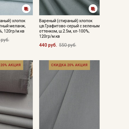
аный) хлопок
Вареный (стираный) хлопок
тный меланж,
цв.Графитово-серый с зеленым
%, 120гр/м.кв
оттенком, ш.2.5м, хл-100%,
120гр/м.кв
 руб.
440 руб.
550 руб.
 20% АКЦИЯ
СКИДКА 20% АКЦИЯ