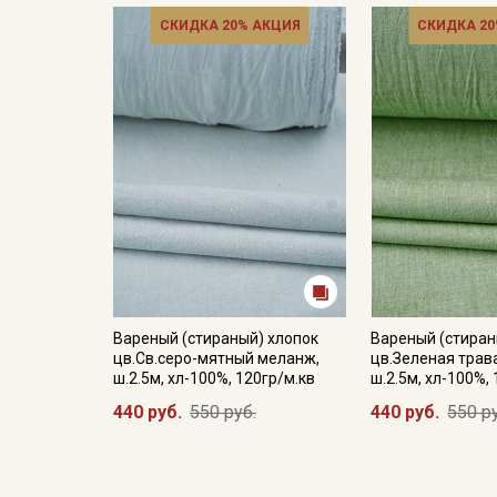
СКИДКА 20% АКЦИЯ
СКИДКА 20
Вареный (стираный) хлопок
Вареный (стиран
цв.Св.серо-мятный меланж,
цв.Зеленая трав
ш.2.5м, хл-100%, 120гр/м.кв
ш.2.5м, хл-100%,
440 руб.
550 руб.
440 руб.
550 р