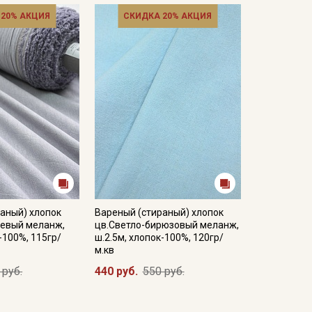
 20% АКЦИЯ
СКИДКА 20% АКЦИЯ
аный) хлопок
Вареный (стираный) хлопок
невый меланж,
цв.Светло-бирюзовый меланж,
-100%, 115гр/
ш.2.5м, хлопок-100%, 120гр/
м.кв
 руб.
440 руб.
550 руб.