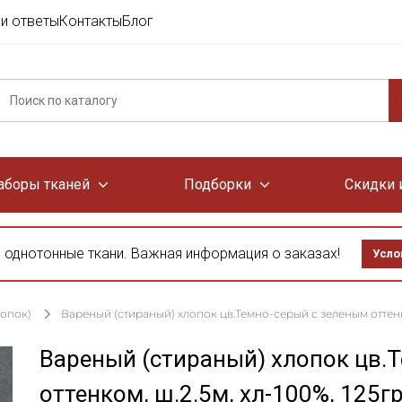
и ответы
Контакты
Блог
аборы тканей
Подборки
Скидки 
 однотонные ткани. Важная информация о заказах!
Усло
лопок)
Вареный (стираный) хлопок цв.Темно-серый с зеленым оттенком
Вареный (стираный) хлопок цв.
оттенком, ш.2.5м, хл-100%, 125г