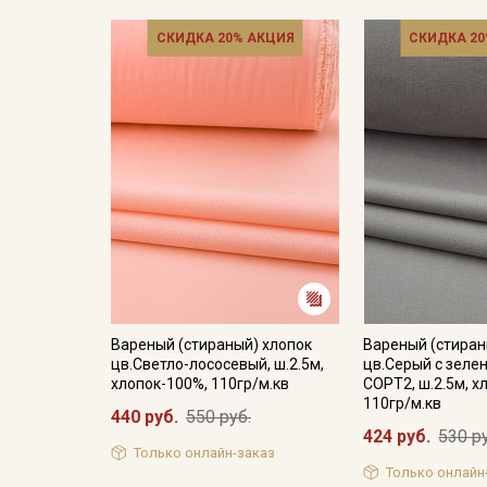
СКИДКА 20% АКЦИЯ
СКИДКА 20
Вареный (стираный) хлопок
Вареный (стиран
цв.Светло-лососевый, ш.2.5м,
цв.Серый с зеле
хлопок-100%, 110гр/м.кв
СОРТ2, ш.2.5м, х
110гр/м.кв
440 руб.
550 руб.
424 руб.
530 р
Только онлайн-заказ
Только онлайн