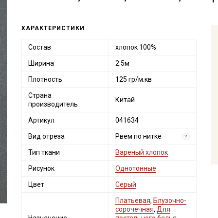
ХАРАКТЕРИСТИКИ
Состав
хлопок 100%
Ширина
2.5м
Плотность
125 гр/м.кв
Страна
Китай
производитель
Артикул
041634
Вид отреза
Рвем по нитке
?
Тип ткани
Вареный хлопок
Рисунок
Однотонные
Цвет
Серый
Платьевая
,
Блузочно-
сорочечная
,
Для