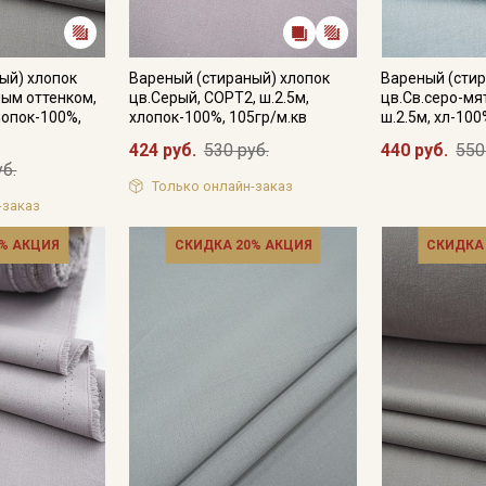
ый) хлопок
Вареный (стираный) хлопок
Вареный (стир
ным оттенком,
цв.Серый, СОРТ2, ш.2.5м,
цв.Св.серо-мя
лопок-100%,
хлопок-100%, 105гр/м.кв
ш.2.5м, хл-100
424 руб.
530 руб.
440 руб.
550
уб.
Только онлайн-заказ
-заказ
% АКЦИЯ
СКИДКА 20% АКЦИЯ
СКИДКА