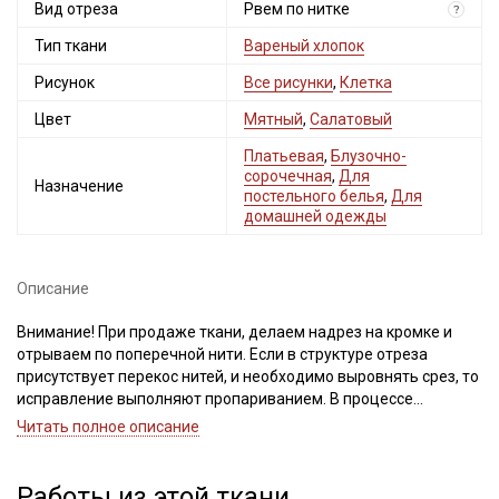
Вид отреза
Рвем по нитке
?
Тип ткани
Вареный хлопок
Рисунок
Все рисунки
,
Клетка
Цвет
Мятный
,
Салатовый
Платьевая
,
Блузочно-
сорочечная
,
Для
Назначение
постельного белья
,
Для
домашней одежды
Описание
Внимание! При продаже ткани, делаем надрез на кромке и
отрываем по поперечной нити. Если в структуре отреза
присутствует перекос нитей, и необходимо выровнять срез, то
исправление выполняют пропариванием. В процессе
пропаривания нити основы и утка расправляют, аккуратно
Читать полное описание
подтягивая по диагонали.
Важно, неровности среза при перекосе нитей, нельзя срезать,
это приведет к искажению края детали и изделия после
Работы из этой ткани