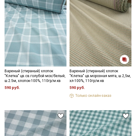
Электронная почта
Подписаться
Ознакомлен(а) с
Политикой обработки персональных
данных
и даю
Согласие на обработку персональных
данных
Вареный (стираный) хлопок
Вареный (стираный) хлопок
Даю
Согласие на получение рекламных и
"Клетка" цв.св.голубой мох/белый,
"Клетка" цв.морозная мята, ш.2,5м,
информационных рассылок
ш.2.5м, хлопок-100%, 110гр/м.кв
хл-100%, 110гр/м.кв
590 руб.
590 руб.
Только онлайн-заказ