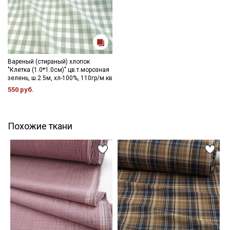
Вареный (стираный) хлопок
"Клетка (1.0*1.0см)" цв.т.морозная
зелень, ш.2.5м, хл-100%, 110гр/м.кв
550 руб.
Похожие ткани