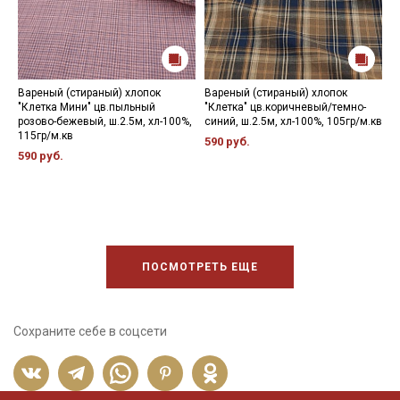
Вареный (стираный) хлопок
Вареный (стираный) хлопок
В
"Клетка Мини" цв.пыльный
"Клетка" цв.коричневый/темно-
ц
розово-бежевый, ш.2.5м, хл-100%,
синий, ш.2.5м, хл-100%, 105гр/м.кв
1
115гр/м.кв
590 руб.
4
590 руб.
ПОСМОТРЕТЬ ЕЩЕ
Сохраните себе в соцсети