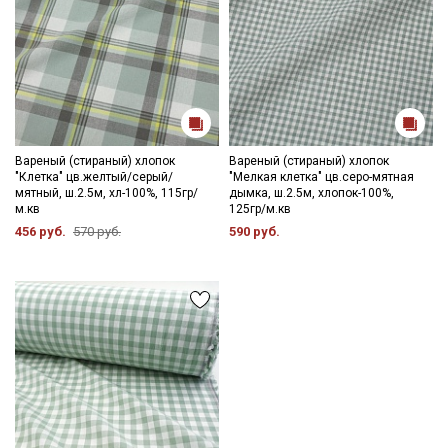
Вареный (стираный) хлопок
Вареный (стираный) хлопок
"Клетка" цв.желтый/серый/
"Мелкая клетка" цв.серо-мятная
мятный, ш.2.5м, хл-100%, 115гр/
дымка, ш.2.5м, хлопок-100%,
м.кв
125гр/м.кв
456 руб.
570 руб.
590 руб.