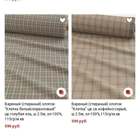
Вареный (стираный) хлопок
Вареный (стираный) хлопок
"Клетка белый/коралловый"
"Клетка" цв.св.кофейно-серый,
цв.голубая ель, ш.2.5м, хл-100%,
ш.2.5м, хл-100%,115гр/м.кв
115гр/м.кв
590 руб.
590 руб.