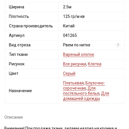
Ширина
2.5м
Плотность
125 гр/м.кв
Страна производитель
Китай
Артикул
041265
Вид отреза
Рвем по нитке
?
Тип ткани
Вареный хлопок
Рисунок
Все рисунки
,
Клетка
Цвет
Серый
Платьевая
,
Блузочно-
сорочечная
,
Для
Назначение
постельного белья
,
Для
домашней одежды
Описание
Внимание! При продаже ткани, делаем надрез на кромке и