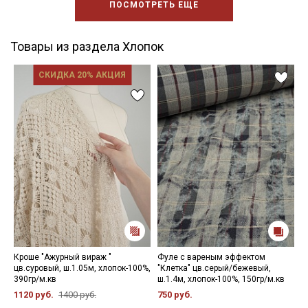
ПОСМОТРЕТЬ ЕЩЕ
Товары из раздела Хлопок
СКИДКА 20% АКЦИЯ
Кроше "Ажурный вираж "
Фуле с вареным эффектом
В
цв.суровый, ш.1.05м, хлопок-100%,
"Клетка" цв.серый/бежевый,
"
390гр/м.кв
ш.1.4м, хлопок-100%, 150гр/м.кв
х
1120 руб.
1400 руб.
750 руб.
8