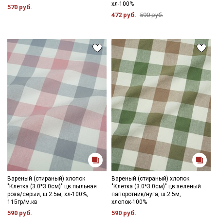
хл-100%
Мы публикуем здесь дополнительные
570 руб.
472 руб.
590 руб.
промокоды и скидки до 30% на узкие
категории тканей
Электронная почта
Подписаться
Ознакомлен(а) с
Политикой обработки персональных
данных
и даю
Согласие на обработку персональных
данных
Даю
Согласие на получение рекламных и
информационных рассылок
Вареный (стираный) хлопок
Вареный (стираный) хлопок
"Клетка (3.0*3.0см)" цв.пыльная
"Клетка (3.0*3.0см)" цв.зеленый
роза/серый, ш.2.5м, хл-100%,
папоротник/нуга, ш.2.5м,
115гр/м.кв
хлопок-100%
590 руб.
590 руб.