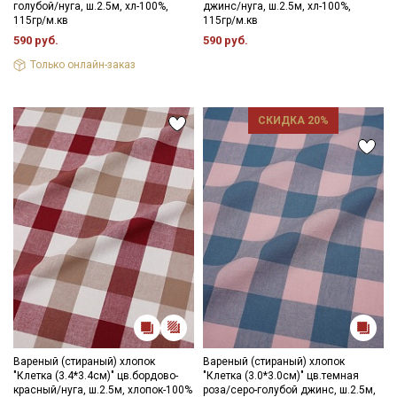
голубой/нуга, ш.2.5м, хл-100%,
джинс/нуга, ш.2.5м, хл-100%,
115гр/м.кв
115гр/м.кв
590 руб.
590 руб.
Только онлайн-заказ
СКИДКА 20%
Вареный (стираный) хлопок
Вареный (стираный) хлопок
Секретная рассылка от Купава
"Клетка (3.4*3.4см)" цв.бордово-
"Клетка (3.0*3.0см)" цв.темная
красный/нуга, ш.2.5м, хлопок-100%
роза/серо-голубой джинс, ш.2.5м,