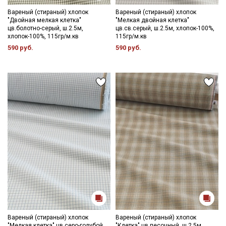
Вареный (стираный) хлопок
Вареный (стираный) хлопок
"Двойная мелкая клетка"
"Мелкая двойная клетка"
цв.болотно-серый, ш.2.5м,
цв.св.серый, ш.2.5м, хлопок-100%,
хлопок-100%, 115гр/м.кв
115гр/м.кв
590 руб.
590 руб.
Вареный (стираный) хлопок
Вареный (стираный) хлопок
"Мелкая клетка" цв.серо-голубой,
"Клетка" цв.песочный, ш.2.5м,