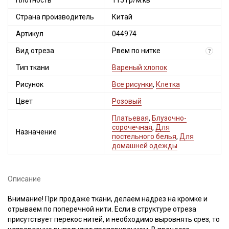
Плотность
115 гр/м.кв
Страна производитель
Китай
Артикул
044974
Вид отреза
Рвем по нитке
?
Тип ткани
Вареный хлопок
Рисунок
Все рисунки
,
Клетка
Цвет
Розовый
Платьевая
,
Блузочно-
сорочечная
,
Для
Назначение
постельного белья
,
Для
домашней одежды
Описание
Внимание! При продаже ткани, делаем надрез на кромке и
отрываем по поперечной нити. Если в структуре отреза
присутствует перекос нитей, и необходимо выровнять срез, то