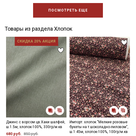
ПОСМОТРЕТЬ ЕЩЕ
Товары из раздела Хлопок
СКИДКА 20% АКЦИЯ
Джинс с ворсом цв.Хаки шалфей,
Импорт. хлопок "Мелкие розовые
Б
ш.1.5м, хлопок-100%, 330гр/м.кв
букеты на т.шоколадно-лиловом",
Г
ш.1.45м, хлопок-100%, 100гр/м.кв
м
680 руб.
850 руб.