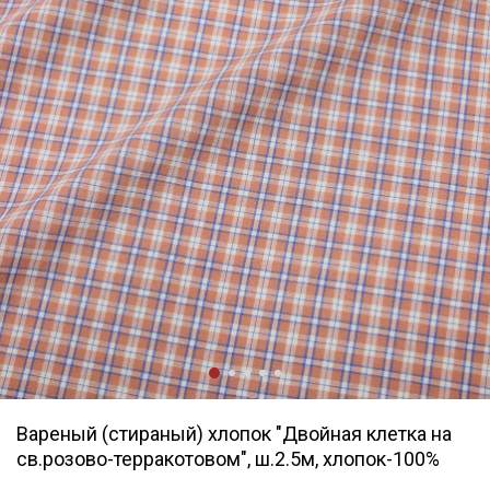
Вареный (стираный) хлопок "Двойная клетка на
св.розово-терракотовом", ш.2.5м, хлопок-100%