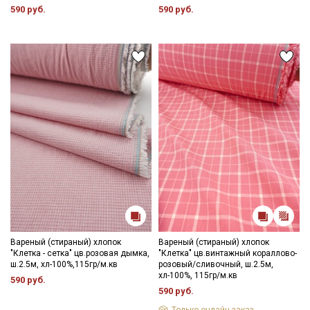
Подписаться
590 руб.
590 руб.
Ознакомлен(а) с
Политикой обработки персональных
данных
и даю
Согласие на обработку персональных
данных
Даю
Согласие на получение рекламных и
информационных рассылок
Вареный (стираный) хлопок
Вареный (стираный) хлопок
"Клетка - сетка" цв.розовая дымка,
"Клетка" цв.винтажный кораллово-
ш.2.5м, хл-100%,115гр/м.кв
розовый/сливочный, ш.2.5м,
хл-100%, 115гр/м.кв
590 руб.
590 руб.
Только онлайн-заказ