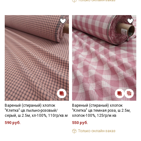
Вареный (стираный) хлопок
Вареный (стираный) хлопок
"Клетка" цв.пыльно-розовый/
"Клетка" цв.темная роза, ш.2.5м,
серый, ш.2.5м, хл-100%, 110гр/кв.м
хлопок-100%, 125гр/м.кв
590 руб.
550 руб.
Только онлайн-заказ