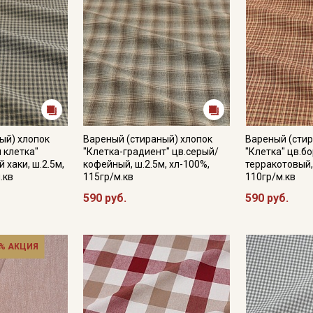
ый) хлопок
Вареный (стираный) хлопок
Вареный (стир
 клетка"
"Клетка-градиент" цв.серый/
"Клетка" цв.б
 хаки, ш.2.5м,
кофейный, ш.2.5м, хл-100%,
терракотовый, 
.кв
115гр/м.кв
110гр/м.кв
590 руб.
590 руб.
% АКЦИЯ