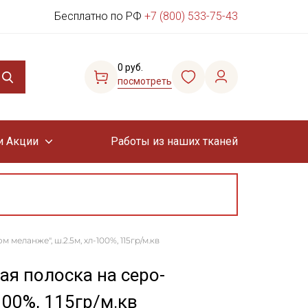
Бесплатно по РФ
+7 (800) 533-75-43
0 руб.
посмотреть
и Акции
Работы из наших тканей
меланже", ш.2.5м, хл-100%, 115гр/м.кв
ая полоска на серо-
100%, 115гр/м.кв