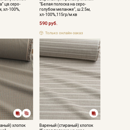
а" цв.серо-
"Белая полоска на серо-
м, хл-100%,
голубом меланже", ш.2.5м,
хл-100%,115гр/м.кв
590 руб.
Только онлайн-заказ
аный) хлопок
Вареный (стираный) хлопок