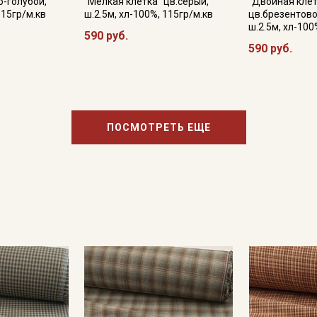
о-голубой,
"Мелкая клетка" цв.серый,
"Двойная клет
115гр/м.кв
ш.2.5м, хл-100%, 115гр/м.кв
цв.брезентово
ш.2.5м, хл-100
590 руб.
590 руб.
ПОСМОТРЕТЬ ЕЩЕ