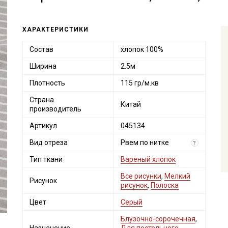
ХАРАКТЕРИСТИКИ
Состав
хлопок 100%
Ширина
2.5м
Плотность
115 гр/м.кв
Страна
Китай
производитель
Артикул
045134
Вид отреза
Рвем по нитке
?
Тип ткани
Вареный хлопок
Все рисунки
,
Мелкий
Рисунок
рисунок
,
Полоска
Цвет
Серый
Блузочно-сорочечная
,