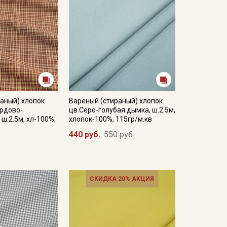
аный) хлопок
Вареный (стираный) хлопок
ордово-
цв.Серо-голубая дымка, ш.2.5м,
ш.2.5м, хл-100%,
хлопок-100%, 115гр/м.кв
440 руб.
550 руб.
СКИДКА 20% АКЦИЯ