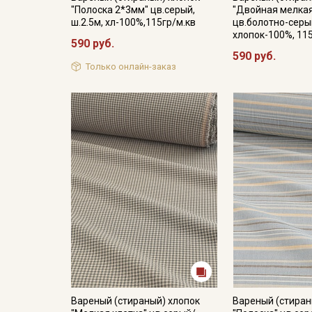
"Полоска 2*3мм" цв.серый,
"Двойная мелкая
ш.2.5м, хл-100%,115гр/м.кв
цв.болотно-серый
хлопок-100%, 11
590 руб.
590 руб.
Только онлайн-заказ
Вареный (стираный) хлопок
Вареный (стиран