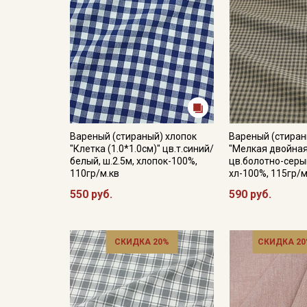
Вареный (стираный) хлопок
Вареный (стиран
"Клетка (1.0*1.0см)" цв.т.синий/
"Мелкая двойная
белый, ш.2.5м, хлопок-100%,
цв.болотно-серый
110гр/м.кв
хл-100%, 115гр/м
550 руб.
590 руб.
СКИДКА 20%
СКИДКА 20