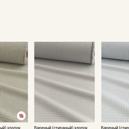
Секретная рассылка от
Купава
Мы публикуем здесь дополнительные
промокоды и скидки до 30% на узкие
категории тканей
Электронная почта
ый) хлопок
Вареный (стираный) хлопок
Вареный (стир