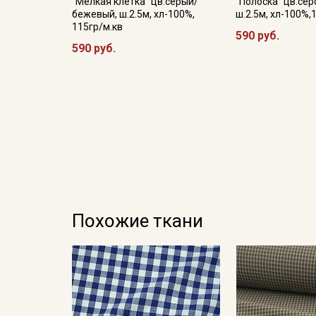
"Мелкая клетка" цв.серый/
"Полоска" цв.сер
бежевый, ш.2.5м, хл-100%,
ш.2.5м, хл-100%,
115гр/м.кв
590 руб.
590 руб.
Похожие ткани