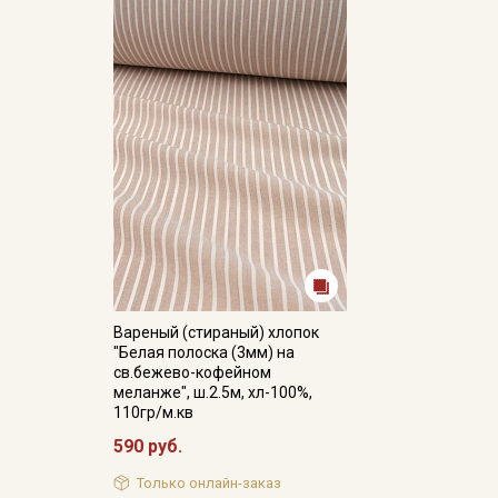
Вареный (стираный) хлопок
"Белая полоска (3мм) на
св.бежево-кофейном
меланже", ш.2.5м, хл-100%,
110гр/м.кв
590 руб.
Только онлайн-заказ