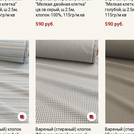
 клетка"
"Мелкая двойная клетка"
"Мелкая клетк
, ш.2.5м,
цв.св.серый, ш.2.5м,
голубой, ш.2.5
5гр/м.кв
хлопок-100%, 115гр/м.кв
115гр/м.кв
590 руб.
590 руб.
Подписаться
Ознакомлен(а) с
Политикой обработки персональных
данных
и даю
Согласие на обработку персональных
данных
Даю
Согласие на получение рекламных и
информационных рассылок
ый) хлопок
Вареный (стираный) хлопок
Вареный (стир