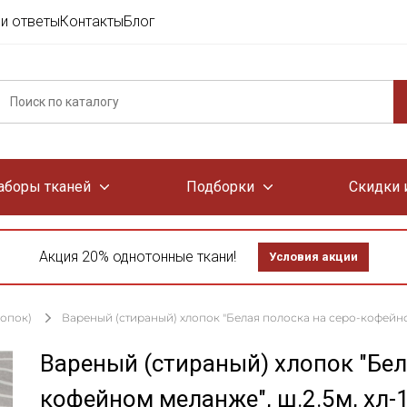
и ответы
Контакты
Блог
аборы тканей
Подборки
Скидки 
Акция 20% однотонные ткани!
Условия акции
лопок)
Вареный (стираный) хлопок "Белая полоска на серо-кофейном 
Вареный (стираный) хлопок "Бел
кофейном меланже", ш.2.5м, хл-