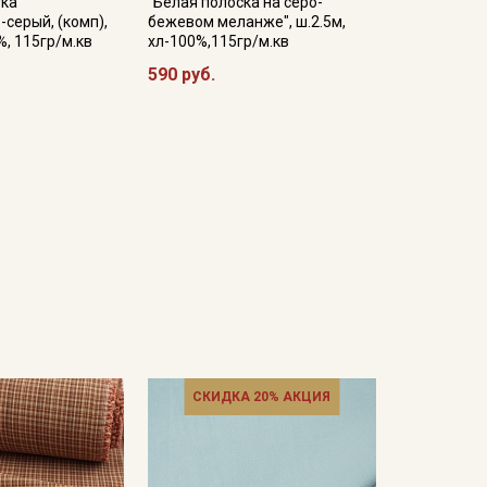
ка"
"Белая полоска на серо-
-серый, (комп),
бежевом меланже", ш.2.5м,
%, 115гр/м.кв
хл-100%,115гр/м.кв
590 руб.
СКИДКА 20% АКЦИЯ