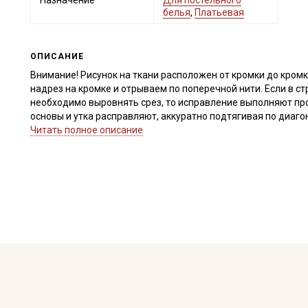
Назначение
Для постельного
белья
,
Платьевая
ОПИСАНИЕ
Внимание! Рисунок на ткани расположен от кромки до кром
надрез на кромке и отрываем по поперечной нити. Если в ст
необходимо выровнять срез, то исправление выполняют пр
основы и утка расправляют, аккуратно подтягивая по диаго
Важно, неровности среза при перекосе нитей, нельзя срезат
Читать полное описание
после стирки.
Дефекты вдоль кромки на расстоянии до 5см от края брако
учитывать это при заказе.
Вареный (стираный) хлопок – это мягкая, уютная ткань с фа
приглушенных цветах, выглядит стильно и современно.
Для вареного хлопка используют, исключительно чистый хло
высокой плотности, чтобы при обработке, ткань не порвалас
специальной пемзы оказывают пилинговый эффект, распуша
бархатистого внешнего вида. При такой обработке, структу
материала к истиранию и усадке. Вареный хлопок достаточн
воздухопроницаемости быстро сохнет, не скатывается, усад