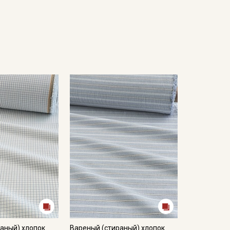
аный) хлопок
Вареный (стираный) хлопок