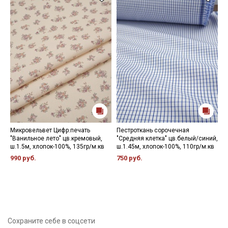
Микровельвет Цифр.печать
Пестроткань сорочечная
Т
"Ванильное лето" цв.кремовый,
"Средняя клетка" цв.белый/синий,
н
ш.1.5м, хлопок-100%, 135гр/м.кв
ш.1.45м, хлопок-100%, 110гр/м.кв
х
990 руб.
750 руб.
5
Сохраните себе в соцсети