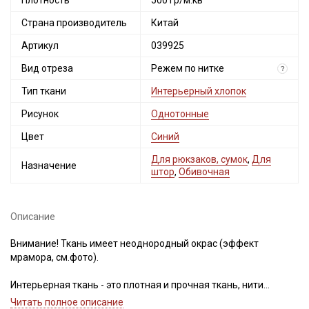
Плотность
500 гр/м.кв
Страна производитель
Китай
Артикул
039925
Вид отреза
Режем по нитке
?
Тип ткани
Интерьерный хлопок
Рисунок
Однотонные
Цвет
Синий
Для рюкзаков, сумок
,
Для
Назначение
штор
,
Обивочная
Описание
Внимание! Ткань имеет неоднородный окрас (эффект
мрамора, см.фото).
Интерьерная ткань - это плотная и прочная ткань, нити
обработаны специальной пропиткой, благодаря этому
Читать полное описание