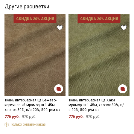
категории тканей
Другие расцветки
Электронная почта
СКИДКА 20% АКЦИЯ
СКИДКА 20% АКЦИЯ
Подписаться
Ознакомлен(а) с
Политикой обработки персональных
данных
и даю
Согласие на обработку персональных
данных
Даю
Согласие на получение рекламных и
информационных рассылок
Ткань интерьерная цв.Бежево-
Ткань интерьерная цв.Хаки
коричневый мрамор, ш.1.45м,
мрамор, ш.1.45м, хлопок-80%, п/
хлопок-80%, п/э-20%, 500гр/м.кв
э-20%, 500гр/м.кв
776 руб.
970 руб.
776 руб.
970 руб.
Только онлайн-заказ