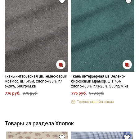
Ткань интерьерная цв.Темно-серый
Ткань интерьерная цв.Зелено-
мрамор, ш.1.45м, хлопок-80%, п/
бирюзовый мрамор, ш.1.45м,
э-20%, 500гр/м.кв
хлопок-80%, п/э-20%, 500гр/м.кв
776 руб.
970 руб.
776 руб.
970 руб.
Только онлайн-заказ
Товары из раздела Хлопок