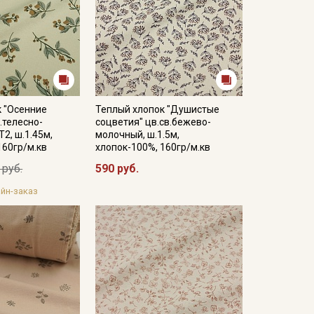
к "Осенние
Теплый хлопок "Душистые
.телесно-
соцветия" цв.св.бежево-
2, ш.1.45м,
молочный, ш.1.5м,
160гр/м.кв
хлопок-100%, 160гр/м.кв
 руб.
590 руб.
йн-заказ