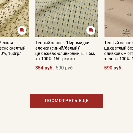
Мелкая
Теплый хлопок "Пирамидки -
Теплый хлопок
лесно-желтый,
елочки (синий/белый)"
цв.светлый б
00%, 160гр/
цв.бежево-оливковый, ш.1.5м,
оливковым отт
хл-100%, 160гр/м.кв
хлопок-100%, 
354 руб.
590 руб.
590 руб.
ПОСМОТРЕТЬ ЕЩЕ