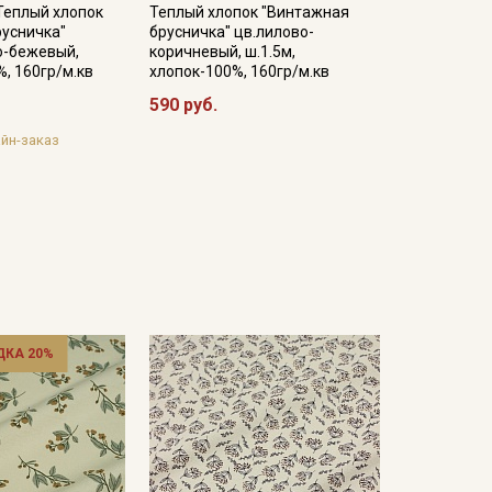
Теплый хлопок
Теплый хлопок "Винтажная
русничка"
брусничка" цв.лилово-
о-бежевый,
коричневый, ш.1.5м,
%, 160гр/м.кв
хлопок-100%, 160гр/м.кв
590 руб.
йн-заказ
ДКА 20%