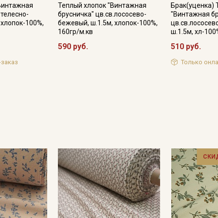
"Винтажная
Теплый хлопок "Винтажная
Брак(уценка) 
.телесно-
брусничка" цв.св.лососево-
"Винтажная б
 хлопок-100%,
бежевый, ш.1.5м, хлопок-100%,
цв.св.лососев
160гр/м.кв
ш.1.5м, хл-100
Подписаться
590 руб.
510 руб.
-заказ
Только онла
Ознакомлен(а) с
Политикой обработки персональных
данных
и даю
Согласие на обработку персональных
данных
Даю
Согласие на получение рекламных и
информационных рассылок
СКИ