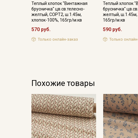
Теплый хлопок "Винтажная
Теплый хлопок 
брусничка" цв.св.телесно-
брусничка" цв.св
желтый, СОРТ2, ш.1.45м,
желтый, ш.1.45м,
хлопок-100%, 165гр/м.кв
165гр/м.кв
570 руб.
590 руб.
Только онлайн-заказ
Только онлайн
Похожие товары