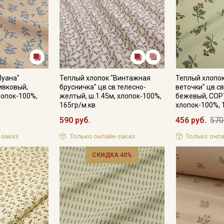
Луана"
Теплый хлопок "Винтажная
Теплый хлопо
ивковый,
брусничка" цв.св.телесно-
веточки" цв.св
лопок-100%,
желтый, ш.1.45м, хлопок-100%,
бежевый, СОРТ
165гр/м.кв
хлопок-100%, 
590 руб.
456 руб.
570
-заказ
Только онлайн-заказ
Только онла
СКИДКА 40%