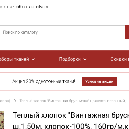
и ответы
Контакты
Блог
аборы тканей
Подборки
Скидки 
Акция 20% однотонные ткани!
Условия акции
лопок)
Теплый хлопок "Винтажная брусничка" цв.желто-песочный, ш.1
Теплый хлопок "Винтажная брус
ш.1.50м, хлопок-100%, 160гр/м.к