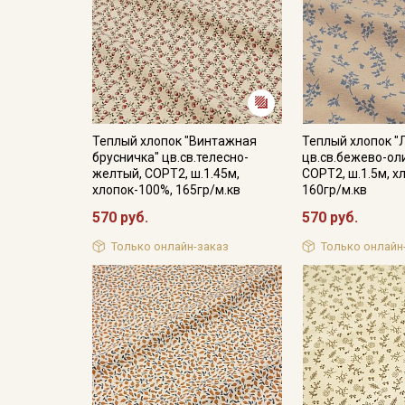
Теплый хлопок "Винтажная
Теплый хлопок "
брусничка" цв.св.телесно-
цв.св.бежево-ол
желтый, СОРТ2, ш.1.45м,
СОРТ2, ш.1.5м, х
хлопок-100%, 165гр/м.кв
160гр/м.кв
570 руб.
570 руб.
Только онлайн-заказ
Только онлайн