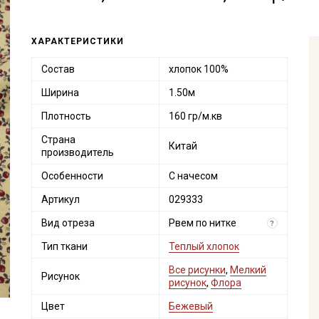
ХАРАКТЕРИСТИКИ
Состав
хлопок 100%
Ширина
1.50м
Плотность
160 гр/м.кв
Страна
Китай
производитель
Особенности
С начесом
Артикул
029333
Вид отреза
Рвем по нитке
?
Тип ткани
Теплый хлопок
Все рисунки
,
Мелкий
Рисунок
рисунок
,
Флора
Цвет
Бежевый