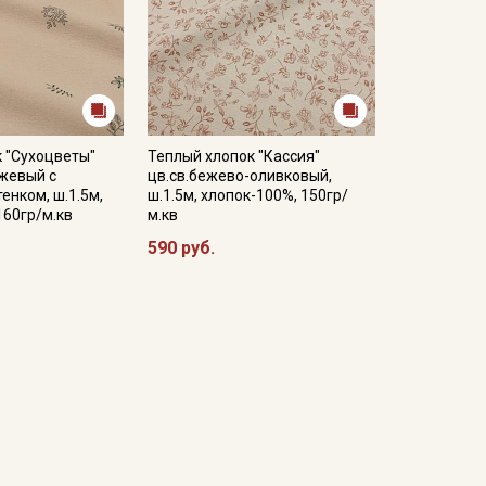
 "Сухоцветы"
Теплый хлопок "Кассия"
ежевый с
цв.св.бежево-оливковый,
енком, ш.1.5м,
ш.1.5м, хлопок-100%, 150гр/
160гр/м.кв
м.кв
590 руб.