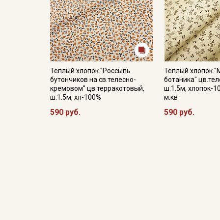
Теплый хлопок "Россыпь
Теплый хлопок "
бутончиков на св.телесно-
ботаника" цв.те
кремовом" цв.терракотовый,
ш.1.5м, хлопок-1
ш.1.5м, хл-100%
м.кв
590 руб.
590 руб.