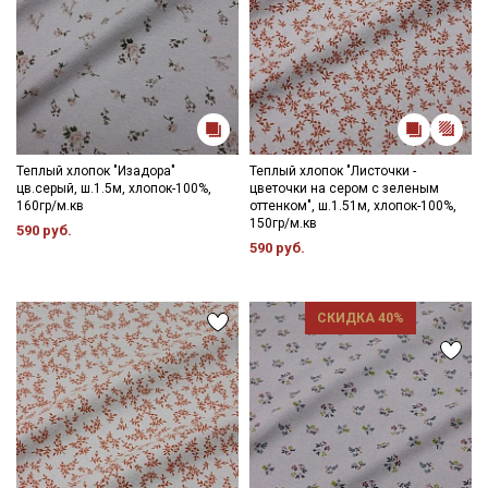
Теплый хлопок "Изадора"
Теплый хлопок "Листочки -
цв.серый, ш.1.5м, хлопок-100%,
цветочки на сером с зеленым
160гр/м.кв
оттенком", ш.1.51м, хлопок-100%,
150гр/м.кв
590 руб.
590 руб.
СКИДКА 40%