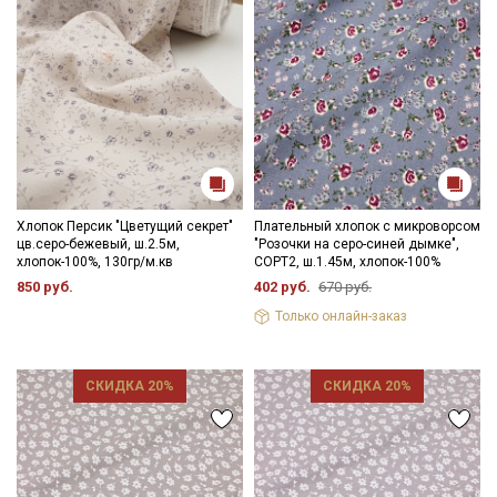
Хлопок Персик "Цветущий секрет"
Плательный хлопок с микроворсом
цв.серо-бежевый, ш.2.5м,
"Розочки на серо-синей дымке",
хлопок-100%, 130гр/м.кв
СОРТ2, ш.1.45м, хлопок-100%
850 руб.
402 руб.
670 руб.
Только онлайн-заказ
СКИДКА 20%
СКИДКА 20%