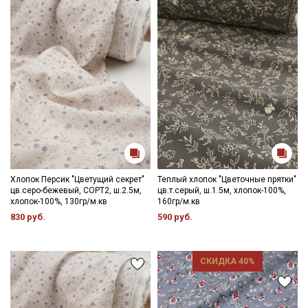
данных
Даю
Согласие на получение рекламных и
информационных рассылок
Хлопок Персик "Цветущий секрет"
Теплый хлопок "Цветочные прятки"
цв.серо-бежевый, СОРТ2, ш.2.5м,
цв.т.серый, ш.1.5м, хлопок-100%,
хлопок-100%, 130гр/м.кв
160гр/м.кв
830 руб.
590 руб.
СКИДКА 40%