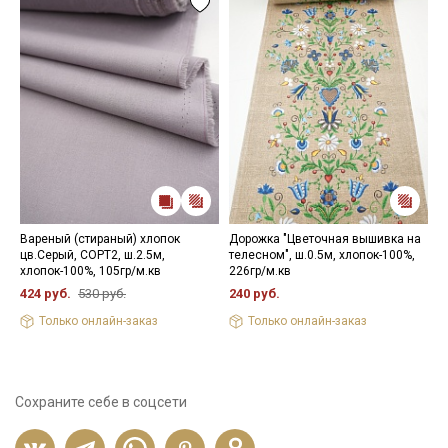
Вареный (стираный) хлопок
Дорожка "Цветочная вышивка на
М
цв.Серый, СОРТ2, ш.2.5м,
телесном", ш.0.5м, хлопок-100%,
э
хлопок-100%, 105гр/м.кв
226гр/м.кв
ц
х
424 руб.
530 руб.
240 руб.
5
Только онлайн-заказ
Только онлайн-заказ
Сохраните себе в соцсети