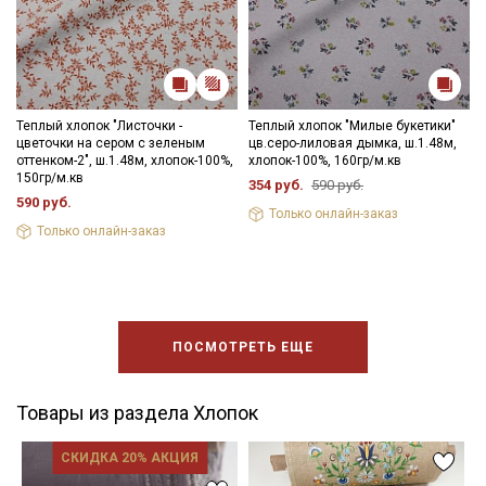
Теплый хлопок "Листочки -
Теплый хлопок "Милые букетики"
цветочки на сером с зеленым
цв.серо-лиловая дымка, ш.1.48м,
оттенком-2", ш.1.48м, хлопок-100%,
хлопок-100%, 160гр/м.кв
150гр/м.кв
354 руб.
590 руб.
590 руб.
Только онлайн-заказ
Только онлайн-заказ
ПОСМОТРЕТЬ ЕЩЕ
Товары из раздела Хлопок
СКИДКА 20% АКЦИЯ