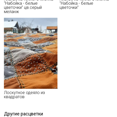
"Набойка - белые
"Набойка - белые
полотенце, чтобы не примять ворс.
цветочки" цв.серый
цветочки"
Цветопередача может отличаться от оригинального цвета
меланж
ткани в зависимости от настроек вашего монитора и в
зависимости от партии.
Лоскутное одеяло из
квадратов
Другие расцветки