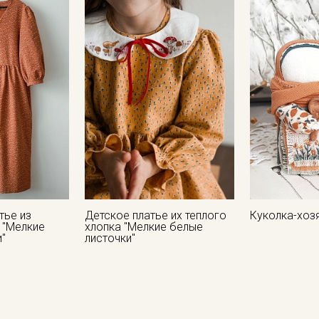
Цветопередача может отличаться от оригинального цвета т
в зависимости от партии.
тье из
Детское платье их теплого
Куколка-хо
 "Мелкие
хлопка "Мелкие белые
и"
листочки"