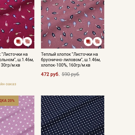
 "Листочки на
Теплый хлопок "Листочки на
льном", ш.1.46м,
бруснично-лиловом", ш.1.46м,
130гр/м.кв
хлопок-100%, 160гр/м.кв
472 руб.
590 руб.
йн-заказ
ДКА 20%