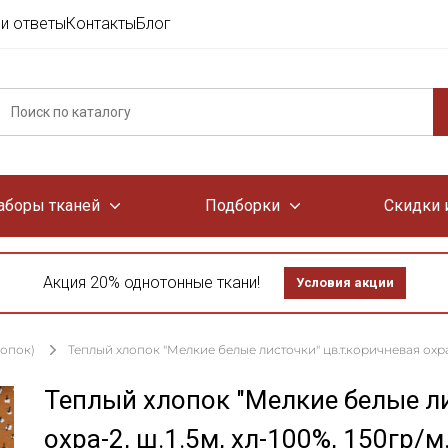
и ответы
Контакты
Блог
аборы тканей
Подборки
Скидки 
Акция 20% однотонные ткани!
Условия акции
лопок)
Теплый хлопок "Мелкие белые листочки" цв.т.коричневая охра-2
Теплый хлопок "Мелкие белые ли
охра-2, ш.1.5м, хл-100%, 150гр/м