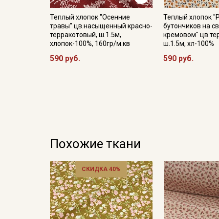
Теплый хлопок "Осенние
Теплый хлопок "
травы" цв.насыщенный красно-
бутончиков на св
терракотовый, ш.1.5м,
кремовом" цв.те
хлопок-100%, 160гр/м.кв
ш.1.5м, хл-100%
590 руб.
590 руб.
Похожие ткани
СКИДКА 40%