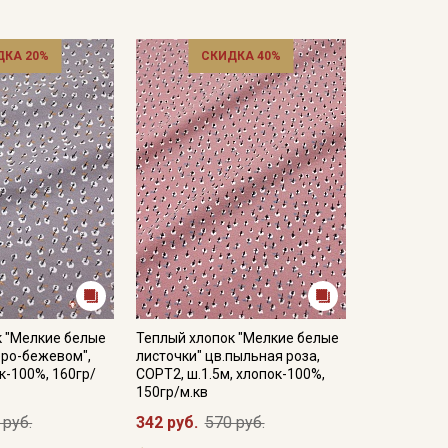
ДКА 20%
СКИДКА 40%
к "Мелкие белые
Теплый хлопок "Мелкие белые
еро-бежевом",
листочки" цв.пыльная роза,
к-100%, 160гр/
СОРТ2, ш.1.5м, хлопок-100%,
150гр/м.кв
 руб.
342 руб.
570 руб.