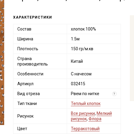
ХАРАКТЕРИСТИКИ
Состав
хлопок 100%
Ширина
1.5м
Плотность
150 гр/м.кв
Страна
Китай
производитель
Особенности
С начесом
Артикул
032415
Вид отреза
Рвем по нитке
?
Тип ткани
Теплый хлопок
Все рисунки
,
Мелкий
Рисунок
рисунок
,
Флора
Цвет
Терракотовый