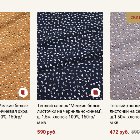
СКИ
Секретная рассылка от
Купава
Мы публикуем здесь дополнительные
Мелкие белые
Теплый хлопок "Мелкие белые
Теплый хлопо
промокоды и скидки до 30% на узкие
ичневая охра,
листочки на чернильно-синем",
листочки на с
категории тканей
00%, 150гр/
ш.1.5м, хлопок-100%, 160гр/
ш.1.50м, хлопо
м.кв
м.кв
Электронная почта
590 руб.
472 руб.
590