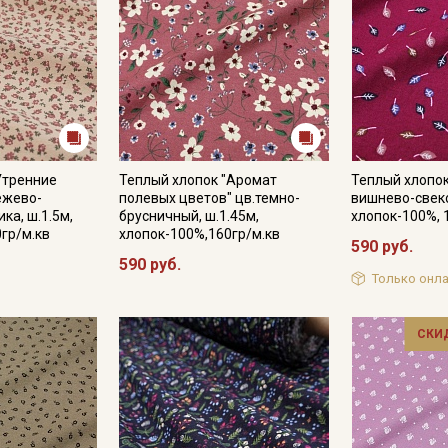
Утренние
Теплый хлопок "Аромат
Теплый хлопок
ежево-
полевых цветов" цв.темно-
вишнево-свеко
ка, ш.1.5м,
брусничный, ш.1.45м,
хлопок-100%, 
0гр/м.кв
хлопок-100%,160гр/м.кв
590 руб.
590 руб.
Только онла
СКИ