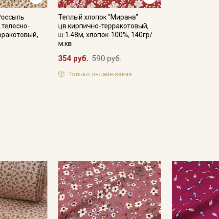
Россыпь
Теплый хлопок "Мирана"
.телесно-
цв.кирпично-терракотовый,
рракотовый,
ш.1.48м, хлопок-100%, 140гр/
м.кв
354 руб.
590 руб.
Только онлайн-заказ