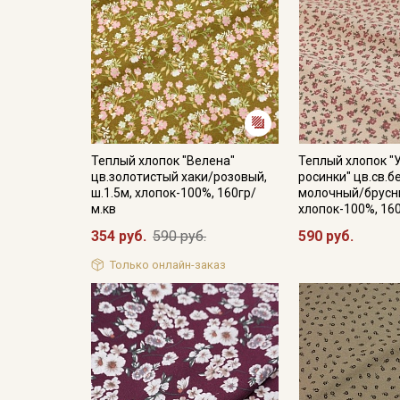
Теплый хлопок "Велена"
Теплый хлопок "
цв.золотистый хаки/розовый,
росинки" цв.св.б
ш.1.5м, хлопок-100%, 160гр/
молочный/брусни
м.кв
хлопок-100%, 16
354 руб.
590 руб.
590 руб.
Только онлайн-заказ