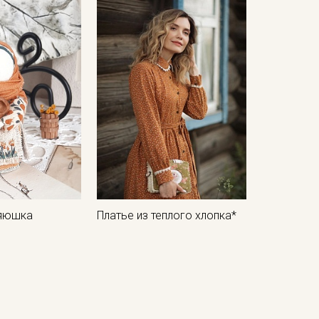
кани в зависимостиот настроек вашего монитора и
зяюшка
Платье из теплого хлопка*