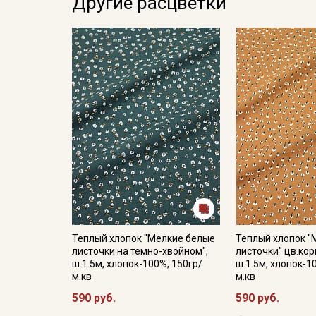
Другие расцветки
Теплый хлопок "Мелкие белые
Теплый хлопок "
листочки на темно-хвойном",
листочки" цв.кор
ш.1.5м, хлопок-100%, 150гр/
ш.1.5м, хлопок-1
м.кв
м.кв
590 руб.
590 руб.