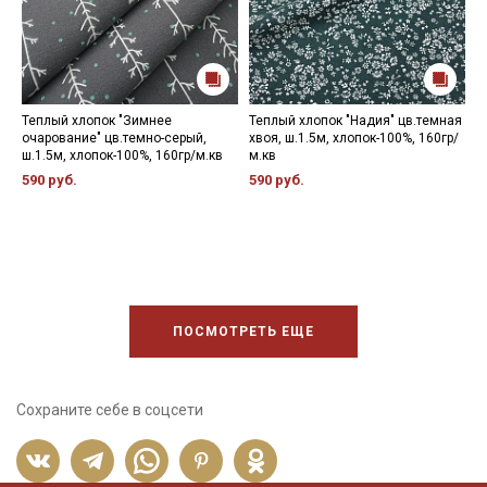
Теплый хлопок "Зимнее
Теплый хлопок "Надия" цв.темная
П
очарование" цв.темно-серый,
хвоя, ш.1.5м, хлопок-100%, 160гр/
м
ш.1.5м, хлопок-100%, 160гр/м.кв
м.кв
к
ш
590 руб.
590 руб.
5
ПОСМОТРЕТЬ ЕЩЕ
Сохраните себе в соцсети