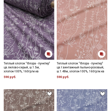
Теплый хлопок "Флора - пунктир"
Теплый хлопок "Флора - пунктир"
цв.лилово-серый, ш.1.5м,
цв.т.винтажный пыльно-розовый,
хлопок-100%, 160гр/м.кв
ш.1.48м, хлопок-100%, 160гр/м.кв
590 руб.
590 руб.
Секретная рассылка от Купава
Мы публикуем здесь дополнительные
промокоды и скидки до 30% на узкие
категории тканей