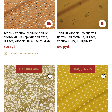
Теплый хлопок "Мелкие белые
Теплый хлопок "Сухоцветы"
листочки" цв.коричневая охра,
цв.темная горчица, ш.1.5м,
ш.1.5м, хлопок-100%, 150гр/м.кв
хлопок-100%, 160гр/м.кв
590 руб.
590 руб.
Только онлайн-заказ
СКИДКА 40%
СКИДКА 20%