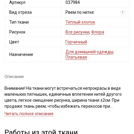
Артикул
037984
Вид отреза
Рвем по нитке
?
Тип ткани
Теплый хлопок
Рисунок
Все рисунки
,
Флора
Цвет
Горчичный
Для домашней одежды
,
Назначение
Платьевая
Описание
Внимание! На ткани могут встречаться непрокрасы в виде
маленьких пятнышек, единичные вплетения нитей другого
цвета, легкое смещение рисунка, ширина ткани ±2см. При
продаже ткань рвем, чтобы избежать перекосов при
дальнейшей обработке. Просим учитывать это при заказе!
Читать полное описание
Натуральная ткань из 100% хлопка с небольшим мягким
начесом, тактильно напоминает фланель, но имеет более
Работы из этой ткани