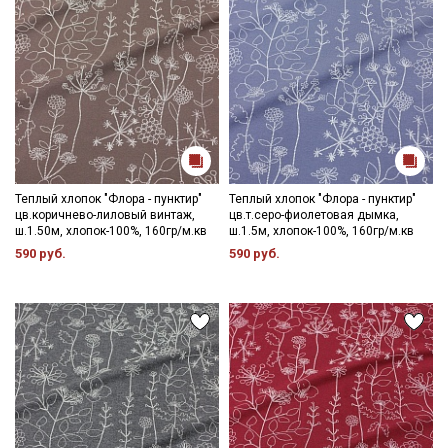
Электронная почта
Подписаться
Ознакомлен(а) с
Политикой обработки персональных
данных
и даю
Согласие на обработку персональных
Теплый хлопок "Флора - пунктир"
Теплый хлопок "Флора - пунктир"
данных
цв.коричнево-лиловый винтаж,
цв.т.серо-фиолетовая дымка,
ш.1.50м, хлопок-100%, 160гр/м.кв
ш.1.5м, хлопок-100%, 160гр/м.кв
Даю
Согласие на получение рекламных и
590 руб.
590 руб.
информационных рассылок