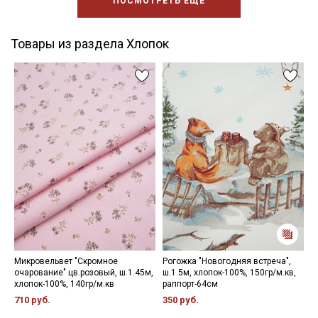
ПОСМОТРЕТЬ ЕЩЕ
Товары из раздела Хлопок
Микровельвет "Скромное
Рогожка "Новогодняя встреча",
Б
очарование" цв.розовый, ш.1.45м,
ш.1.5м, хлопок-100%, 150гр/м.кв,
ш
хлопок-100%, 140гр/м.кв
раппорт-64см
2
710 руб.
350 руб.