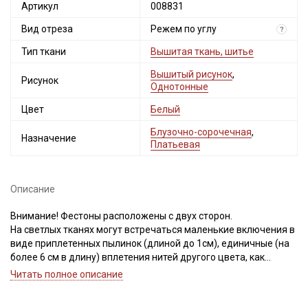
Артикул
008831
Вид отреза
Режем по углу
?
Тип ткани
Вышитая ткань, шитье
Вышитый рисунок
,
Рисунок
Однотонные
Цвет
Белый
Блузочно-сорочечная
,
Назначение
Платьевая
Описание
Внимание! Фестоны расположены с двух сторон.
На светлых тканях могут встречаться маленькие включения в
виде приплетенных пылинок (длиной до 1см), единичные (на
более 6 см в длину) вплетения нитей другого цвета, как
продольные, так и поперечные, могут встретиться маленькие
Читать полное описание
пятнышки темного цвета (размер пятнышка не более 4 мм). В
вышивке встречаются вытянутые нити и узелки.