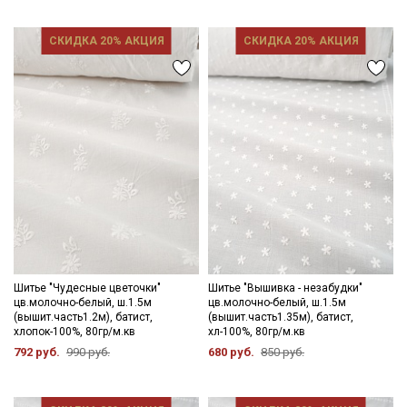
Ознакомлен(а) с
Политикой обработки персональных
СКИДКА 20% АКЦИЯ
СКИДКА 20% АКЦИЯ
данных
и даю
Согласие на обработку персональных
данных
Даю
Согласие на получение рекламных и
информационных рассылок
Шитье "Чудесные цветочки"
Шитье "Вышивка - незабудки"
цв.молочно-белый, ш.1.5м
цв.молочно-белый, ш.1.5м
(вышит.часть1.2м), батист,
(вышит.часть1.35м), батист,
хлопок-100%, 80гр/м.кв
хл-100%, 80гр/м.кв
792 руб.
990 руб.
680 руб.
850 руб.