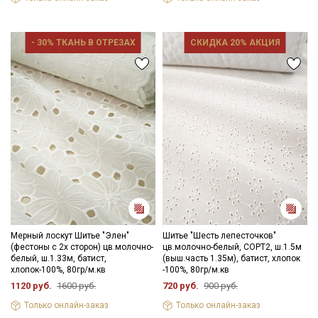
зависимости от партии.
- 30% ТКАНЬ В ОТРЕЗАХ
СКИДКА 20% АКЦИЯ
Секретная рассылка от Купава
Мы публикуем здесь дополнительные
промокоды и скидки до 30% на узкие
категории тканей
Электронная почта
Мерный лоскут Шитье "Элен"
Шитье "Шесть лепесточков"
(фестоны с 2х сторон) цв.молочно-
цв.молочно-белый, СОРТ2, ш.1.5м
белый, ш.1.33м, батист,
(выш.часть 1.35м), батист, хлопок
хлопок-100%, 80гр/м.кв
-100%, 80гр/м.кв
1120 руб.
1600 руб.
720 руб.
900 руб.
Только онлайн-заказ
Только онлайн-заказ
Подписаться