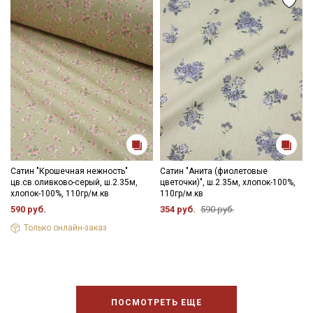
Сатин "Крошечная нежность"
Сатин "Анита (фиолетовые
цв.св.оливково-серый, ш.2.35м,
цветочки)", ш.2.35м, хлопок-100%,
хлопок-100%, 110гр/м.кв
110гр/м.кв
590 руб.
354 руб.
590 руб.
Только онлайн-заказ
ПОСМОТРЕТЬ ЕЩЕ