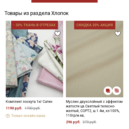
Товары из раздела Хлопок
- 30% ТКАНЬ В ОТРЕЗАХ
СКИДКА 20% АКЦИЯ
Комплект лоскута 1кг Сатин
Муслин двухслойный с эффектом
П
жатости цв.Светлый телесно-
д
1190 руб.
1700 руб.
желтый, СОРТ2, ш.1.4м, хл-100%,
п
110гр/м.кв,
х
Только онлайн-заказ
296 руб.
370 руб.
5