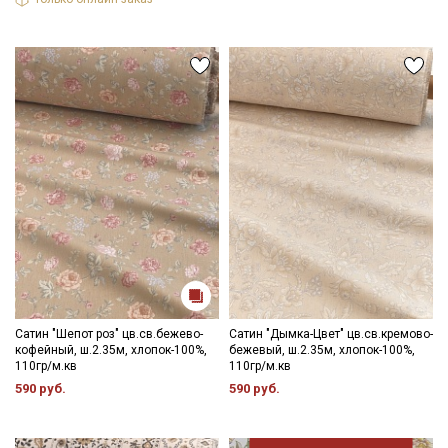
Ознакомлен(а) с
Политикой обработки персональных
данных
и даю
Согласие на обработку персональных
данных
Даю
Согласие на получение рекламных и
информационных рассылок
Сатин "Шепот роз" цв.св.бежево-
Сатин "Дымка-Цвет" цв.св.кремово-
кофейный, ш.2.35м, хлопок-100%,
бежевый, ш.2.35м, хлопок-100%,
110гр/м.кв
110гр/м.кв
590 руб.
590 руб.