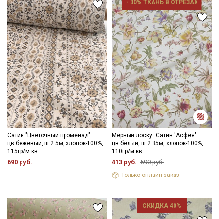
- 30% ТКАНЬ В ОТРЕЗАХ
Сатин "Цветочный променад"
Мерный лоскут Сатин "Асфея"
цв.бежевый, ш.2.5м, хлопок-100%,
цв.белый, ш.2.35м, хлопок-100%,
115гр/м.кв
110гр/м.кв
690 руб.
413 руб.
590 руб.
Только онлайн-заказ
СКИДКА 40%