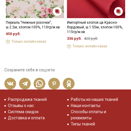
Перкаль "Нежные розочки",
Импортный хлопок цв.Красно-
М
ш.2.2м, хлопок-100%, 110гр/м.кв
бордовый, ш.1.55м, хлопок-100%,
С
115гр/м.кв
2
450 руб.
336 руб.
420 руб.
1
Только онлайн-заказ
Только онлайн-заказ
Сохраните себе в соцсети
Распродажа тканей
Работы из наших тканей
Отзывы о нас
Наши контакты
Система скидок
Способы оплаты и
Доставка и оплата
реквизиты
Типы тканей