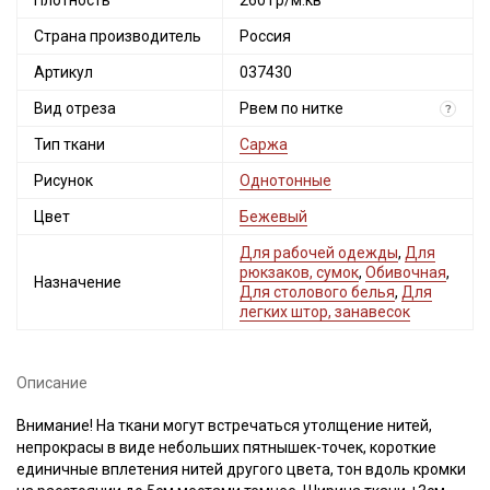
Плотность
260 гр/м.кв
Страна производитель
Россия
Артикул
037430
Вид отреза
Рвем по нитке
?
Тип ткани
Саржа
Рисунок
Однотонные
Цвет
Бежевый
Для рабочей одежды
,
Для
рюкзаков, сумок
,
Обивочная
,
Назначение
Для столового белья
,
Для
легких штор, занавесок
Описание
Внимание! На ткани могут встречаться утолщение нитей,
непрокрасы в виде небольших пятнышек-точек, короткие
единичные вплетения нитей другого цвета, тон вдоль кромки