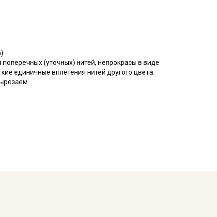
).
 поперечных (уточных) нитей, непрокрасы в виде
кие единичные вплетения нитей другого цвета.
вырезаем.
игроскопичная, не накапливает статического
упругости, хорошо держит форму; нитки
 рисунок; имеет шелковистый блеск, гладкую
рьера, обивки мебели.
емпературы на 10-15 мин.; без отжима повесить
раскрое.
до 40С, деликатный режим; исключить отжим;
ез марлю, утюг должен быть теплым; сушить в
кани в зависимости от настроек вашего монитора,