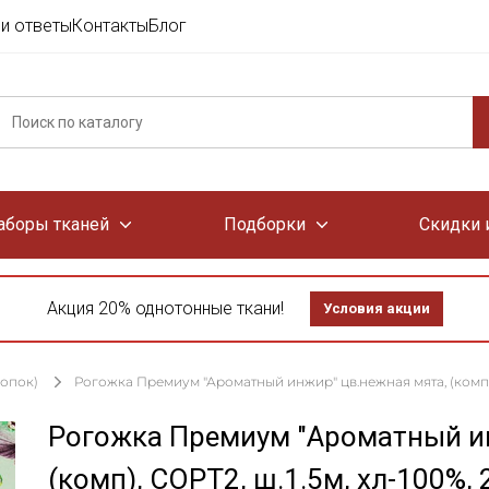
и ответы
Контакты
Блог
аборы тканей
Подборки
Скидки 
Акция 20% однотонные ткани!
Условия акции
лопок)
Рогожка Премиум "Ароматный инжир" цв.нежная мята, (комп), 
Рогожка Премиум "Ароматный ин
(комп), СОРТ2, ш.1.5м, хл-100%,