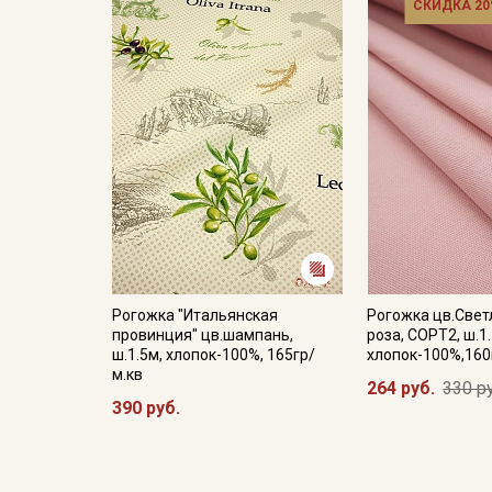
СКИДКА 20
Рогожка "Итальянская
Рогожка цв.Свет
провинция" цв.шампань,
роза, СОРТ2, ш.1
ш.1.5м, хлопок-100%, 165гр/
хлопок-100%,160
м.кв
264 руб.
330 р
390 руб.