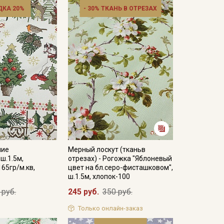
ДКА 20%
- 30% ТКАНЬ В ОТРЕЗАХ
ние
Мерный лоскут (тканьв
ш.1.5м,
отрезах) - Рогожка "Яблоневый
165гр/м.кв,
цвет на бл.серо-фисташковом",
ш.1.5м, хлопок-100
 руб.
245 руб.
350 руб.
Только онлайн-заказ