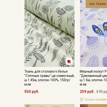
- 30% ТКАНЬ
Ткань для столового белья
Мерный лоскут 
"Степные травы" цв.сливочный,
"Диковинный цве
ш.1.45м, хлопок-100%, 150гр/
ш.1.5м, хлопок-1
м.кв
м.кв
550 руб.
259 руб.
370 р
Только онлайн