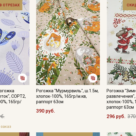
и в зависимости от партии тон ткани может отличаться.
 В ОТРЕЗАХ
СКИ
категории тканей
Электронная почта
Подписаться
Ознакомлен(а) с
Политикой обработки персональных
данных
и даю
Согласие на обработку персональных
данных
Даю
Согласие на получение рекламных и
Рогожка
Рогожка "Мурмурвиль", ш.1.5м,
Рогожка "Зим
информационных рассылок
ток", СОРТ2,
хлопок-100%, 165гр/м.кв,
развлечения", 
00%, 165гр/
раппорт 63см
хлопок-100%, 
раппорт 63см
390 руб.
уб.
296 руб.
370
-заказ