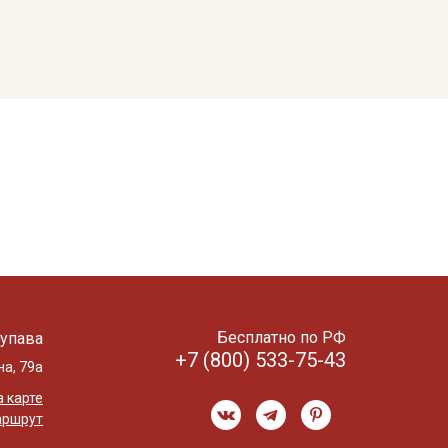
Бесплатно по РФ
упава
+7 (800) 533-75-43
на, 79а
 карте
аршрут