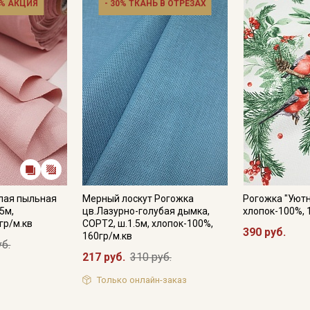
% АКЦИЯ
- 30% ТКАНЬ В ОТРЕЗАХ
лая пыльная
Мерный лоскут Рогожка
Рогожка "Уютн
.5м,
цв.Лазурно-голубая дымка,
хлопок-100%, 
гр/м.кв
СОРТ2, ш.1.5м, хлопок-100%,
390 руб.
160гр/м.кв
уб.
217 руб.
310 руб.
Только онлайн-заказ