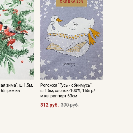
СКИДКА 20%
ая зима", ш.1.5м,
Рогожка "Гусь - обнимусь",
165гр/м.кв
ш.1.5м, хлопок-100%, 165гр/
м.кв, раппорт 63см
312 руб.
390 руб.