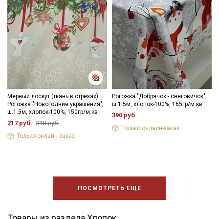
Мерный лоскут (ткань в отрезах)
Рогожка "Добрячок - снеговичок",
Рогожка "Новогодние украшения",
ш.1.5м, хлопок-100%, 165гр/м.кв
ш.1.5м, хлопок-100%, 150гр/м.кв
390 руб.
217 руб.
310 руб.
Только онлайн-заказ
Только онлайн-заказ
ПОСМОТРЕТЬ ЕЩЕ
Товары из раздела Хлопок