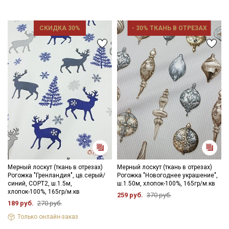
- максимальная температура стирки до 40С в деликатном
режиме;
- стирать отдельно от светлых вещей;
СКИДКА 30%
- 30% ТКАНЬ В ОТРЕЗАХ
- противопоказано употребление отбеливателей;
- сушить в подвешенном состоянии;
- гладить с изнаночной стороны..
Цветопередача может отличаться от оригинального цвета
ткани в зависимости от настроек вашего монитора, и в
Секретная рассылка от Купава
зависимости от партии тон ткани может отличаться.
Мы публикуем здесь дополнительные
промокоды и скидки до 30% на узкие
категории тканей
Электронная почта
Мерный лоскут (ткань в отрезах)
Мерный лоскут (ткань в отрезах)
Рогожка "Гренландия", цв.серый/
Рогожка "Новогоднее украшение",
синий, СОРТ2, ш.1.5м,
ш.1.50м, хлопок-100%, 165гр/м.кв
хлопок-100%, 165гр/м.кв
259 руб.
370 руб.
189 руб.
270 руб.
Подписаться
Только онлайн-заказ