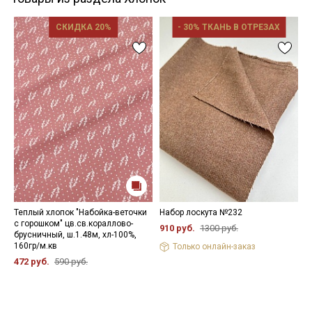
СКИДКА 20%
- 30% ТКАНЬ В ОТРЕЗАХ
Теплый хлопок "Набойка-веточки
Набор лоскута №232
Т
с горошком" цв.св.кораллово-
б
910 руб.
1300 руб.
брусничный, ш.1.48м, хл-100%,
х
160гр/м.кв
Только онлайн-заказ
5
472 руб.
590 руб.