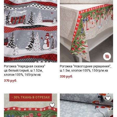
Рогожка "Нарядная сказка"
Рогожка "Новогодние украшения",
цв.белый/серый, ш.1.52м,
ш.1.5м, хлопок-100%, 150гр/м.кв
хлопок-100%, 165гр/м.кв
330 руб.
370 руб.
- 30% ТКАНЬ В ОТРЕЗАХ