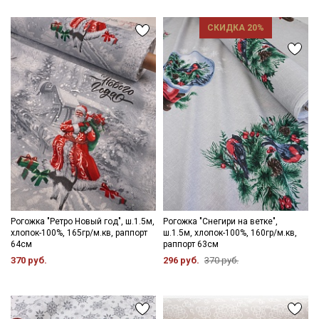
Ознакомлен(а) с
Политикой обработки персональных
данных
и даю
Согласие на обработку персональных
СКИДКА 20%
данных
Даю
Согласие на получение рекламных и
информационных рассылок
Рогожка "Ретро Новый год", ш.1.5м,
Рогожка "Снегири на ветке",
хлопок-100%, 165гр/м.кв, раппорт
ш.1.5м, хлопок-100%, 160гр/м.кв,
64см
раппорт 63см
370 руб.
296 руб.
370 руб.