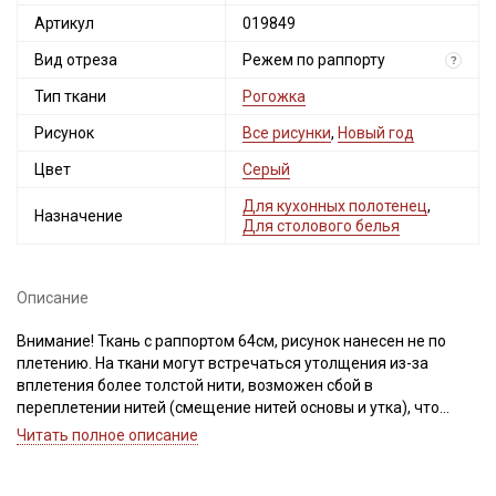
Артикул
019849
Вид отреза
Режем по раппорту
?
Тип ткани
Рогожка
Рисунок
Все рисунки
,
Новый год
Цвет
Серый
Для кухонных полотенец
,
Назначение
Для столового белья
Описание
Внимание! Ткань с раппортом 64см, рисунок нанесен не по
плетению. На ткани могут встречаться утолщения из-за
вплетения более толстой нити, возможен сбой в
переплетении нитей (смещение нитей основы и утка), что
ведет местами к разряженности или утолщению нитей,
Читать полное описание
встречаются непрокрасы и вплетения нитей другого цвета,
дефекты вдоль кромки на расстоянии до 5см от края браком