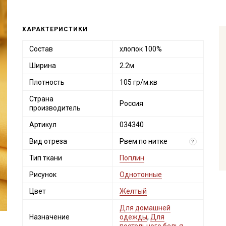
ХАРАКТЕРИСТИКИ
Состав
хлопок 100%
Ширина
2.2м
Плотность
105 гр/м.кв
Страна
Россия
производитель
Артикул
034340
Вид отреза
Рвем по нитке
?
Тип ткани
Поплин
Рисунок
Однотонные
Цвет
Желтый
Для домашней
Назначение
одежды
,
Для