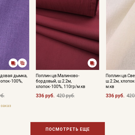
Секретная рассылка от
ндовая дымка,
Поплин цв.Малиново-
Поплин цв.Све
лопок-100%,
бордовый, ш.2.2м,
ш.2.2м, хлопок
Купава
хлопок-100%, 110гр/м.кв
м.кв
уб.
336 руб.
420 руб.
336 руб.
420
Мы публикуем здесь дополнительные
промокоды и скидки до 30% на узкие
-заказ
категории тканей
Электронная почта
ПОСМОТРЕТЬ ЕЩЕ