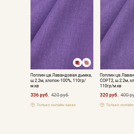
Поплин цв.Лавандовая дымка,
Поплин цв.Лава
ш.2.2м, хлопок-100%, 110гр/
СОРТ2, ш.2.2м, х
м.кв
110гр/м.кв
336 руб.
420 руб.
320 руб.
400 р
Только онлайн-заказ
Только онлайн