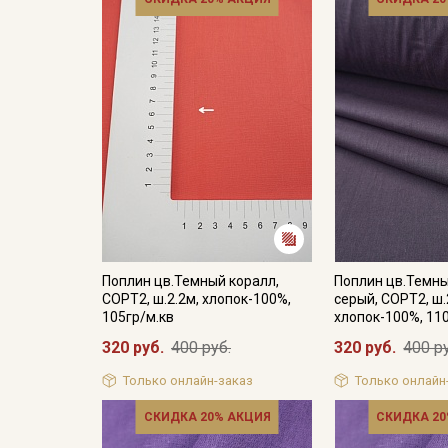
Поплин цв.Темный коралл,
Поплин цв.Темн
СОРТ2, ш.2.2м, хлопок-100%,
серый, СОРТ2, ш.
105гр/м.кв
хлопок-100%, 11
320 руб.
400 руб.
320 руб.
400 р
Только онлайн-заказ
Только онлайн
СКИДКА 20% АКЦИЯ
СКИДКА 20