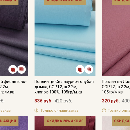
ый фиолетово-
Поплин цв.Св.лазурно-голубая
Поплин цв.Ли
2.2м,
дымка, СОРТ2, ш.2.2м,
СОРТ2, ш.2.2м
0гр/м.кв
хлопок-100%, 105гр/м.кв
105гр/м.кв
уб.
336 руб.
420 руб.
320 руб.
400
-заказ
Только онлайн-заказ
Только онла
% АКЦИЯ
СКИДКА 20% АКЦИЯ
СКИДКА