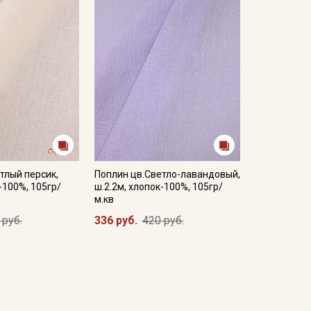
тлый персик,
Поплин цв.Светло-лавандовый,
-100%, 105гр/
ш.2.2м, хлопок-100%, 105гр/
м.кв
 руб.
336 руб.
420 руб.