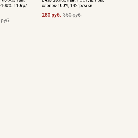
етло-желтый,
Бязь цв.Желтый, ГОСТ, ш.1.5м,
-100%, 110гр/
хлопок-100%, 142гр/м.кв
280 руб.
350 руб.
 руб.