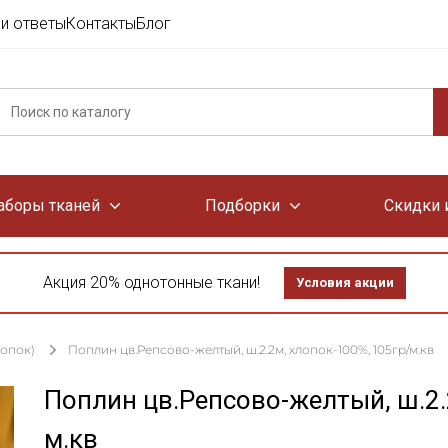
и ответы
Контакты
Блог
аборы тканей
Подборки
Скидки 
Акция 20% однотонные ткани!
Условия акции
лопок)
Поплин цв.Репсово-желтый, ш.2.2м, хлопок-100%, 105гр/м.кв
Поплин цв.Репсово-желтый, ш.2.
м.кв