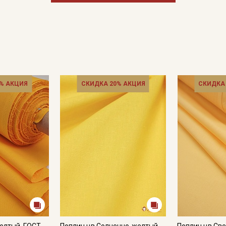
Подписаться
Ознакомлен(а) с
Политикой обработки персональных
данных
и даю
Согласие на обработку персональных
данных
% АКЦИЯ
СКИДКА 20% АКЦИЯ
СКИДКА
Даю
Согласие на получение рекламных и
информационных рассылок