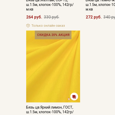
Бязь цв.Желтый, СОРТ2,
Бязь цв.Темно-ж
ш.1.5м, хлопок-100%, 142гр/
ш.1.5м, хлопок-1
м.кв
м.кв
264 руб.
330 руб.
272 руб.
340 р
Только онлайн-заказ
СКИДКА 20% АКЦИЯ
Бязь цв.Яркий лимон, ГОСТ,
ш.1.5м, хлопок-100%, 142гр/