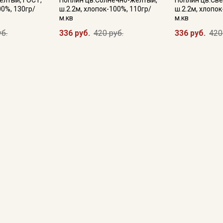
елтый, ГОСТ,
Поплин цв.Солнечно-желтый,
Поплин цв.Св
00%, 130гр/
ш.2.2м, хлопок-100%, 110гр/
ш.2.2м, хлопок
м.кв
м.кв
уб.
336 руб.
420 руб.
336 руб.
420