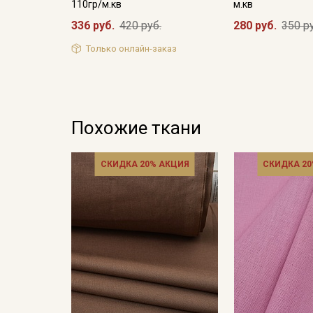
110гр/м.кв
м.кв
336 руб.
420 руб.
280 руб.
350 р
Только онлайн-заказ
Похожие ткани
СКИДКА 20% АКЦИЯ
СКИДКА 20