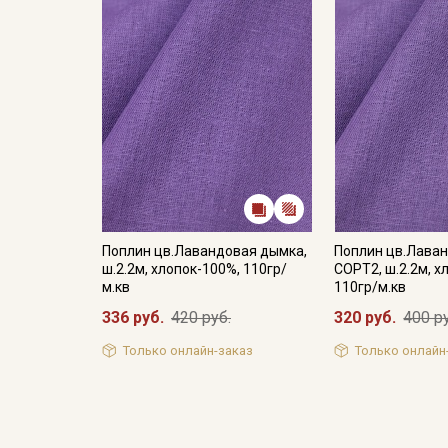
Поплин цв.Лавандовая дымка,
Поплин цв.Лава
ш.2.2м, хлопок-100%, 110гр/
СОРТ2, ш.2.2м, х
м.кв
110гр/м.кв
336 руб.
420 руб.
320 руб.
400 р
Только онлайн-заказ
Только онлайн