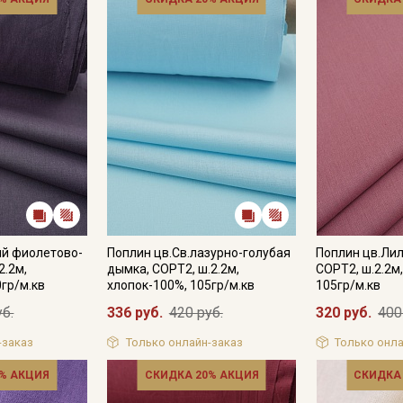
ый фиолетово-
Поплин цв.Св.лазурно-голубая
Поплин цв.Ли
2.2м,
дымка, СОРТ2, ш.2.2м,
СОРТ2, ш.2.2м
0гр/м.кв
хлопок-100%, 105гр/м.кв
105гр/м.кв
уб.
336 руб.
420 руб.
320 руб.
400
-заказ
Только онлайн-заказ
Только онла
% АКЦИЯ
СКИДКА 20% АКЦИЯ
СКИДКА