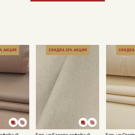
Подписаться
Ознакомлен(а) с
Политикой обработки персональных
данных
и даю
Согласие на обработку персональных
данных
% АКЦИЯ
СКИДКА 20% АКЦИЯ
СКИДКА
Даю
Согласие на получение рекламных и
информационных рассылок