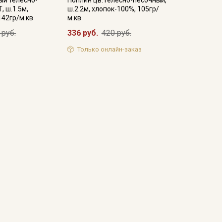
ый телесно-
Поплин цв.Телесно-песочный,
, ш.1.5м,
ш.2.2м, хлопок-100%, 105гр/
142гр/м.кв
м.кв
 руб.
336 руб.
420 руб.
Только онлайн-заказ