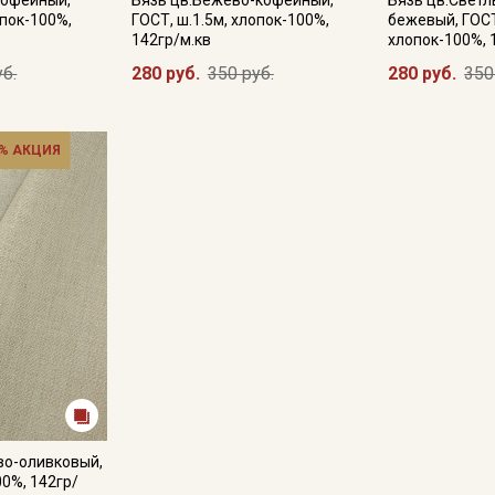
кофейный,
Бязь цв.Бежево-кофейный,
Бязь цв.Светл
опок-100%,
ГОСТ, ш.1.5м, хлопок-100%,
бежевый, ГОСТ
142гр/м.кв
хлопок-100%, 
уб.
280 руб.
350 руб.
280 руб.
350
% АКЦИЯ
во-оливковый,
00%, 142гр/