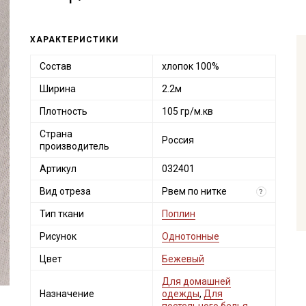
ХАРАКТЕРИСТИКИ
Состав
хлопок 100%
Ширина
2.2м
Плотность
105 гр/м.кв
Страна
Россия
производитель
Артикул
032401
Вид отреза
Рвем по нитке
?
Тип ткани
Поплин
Рисунок
Однотонные
Цвет
Бежевый
Для домашней
Назначение
одежды
,
Для