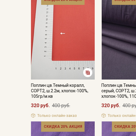
Поплин цв.Темный коралл,
Поплин цв.Темн
СОРТ2, ш.2.2м, хлопок-100%,
серый, СОРТ2, ш.
105гр/м.кв
хлопок-100%, 11
320 руб.
400 руб.
320 руб.
400 р
Только онлайн-заказ
Только онлайн
СКИДКА 20% АКЦИЯ
СКИДКА 20