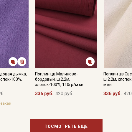
Секретная рассылка от
ндовая дымка,
Поплин цв.Малиново-
Поплин цв.Све
лопок-100%,
бордовый, ш.2.2м,
ш.2.2м, хлопок
Купава
хлопок-100%, 110гр/м.кв
м.кв
уб.
336 руб.
420 руб.
336 руб.
420
Мы публикуем здесь дополнительные
промокоды и скидки до 30% на узкие
-заказ
категории тканей
Электронная почта
ПОСМОТРЕТЬ ЕЩЕ