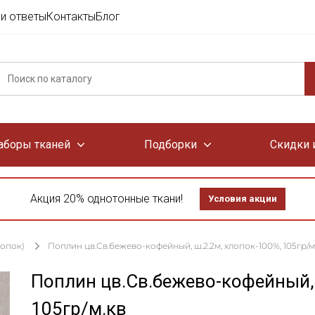
и ответы
Контакты
Блог
аборы тканей
Подборки
Скидки 
Акция 20% однотонные ткани!
Условия акции
лопок)
Поплин цв.Св.бежево-кофейный, ш.2.2м, хлопок-100%, 105гр/м
Поплин цв.Св.бежево-кофейный, 
105гр/м.кв