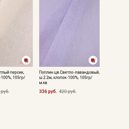
тлый персик,
Поплин цв.Светло-лавандовый,
-100%, 105гр/
ш.2.2м, хлопок-100%, 105гр/
м.кв
 руб.
336 руб.
420 руб.