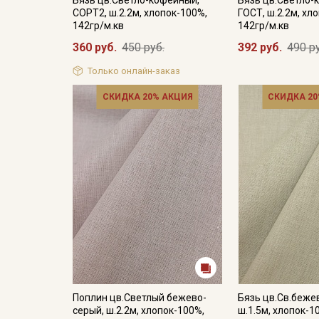
Бязь цв.Светло-кофейный,
Бязь цв.Светло-
СОРТ2, ш.2.2м, хлопок-100%,
ГОСТ, ш.2.2м, хл
142гр/м.кв
142гр/м.кв
360 руб.
450 руб.
392 руб.
490 р
Только онлайн-заказ
СКИДКА 20% АКЦИЯ
СКИДКА 20
Поплин цв.Светлый бежево-
Бязь цв.Св.беже
серый, ш.2.2м, хлопок-100%,
ш.1.5м, хлопок-1