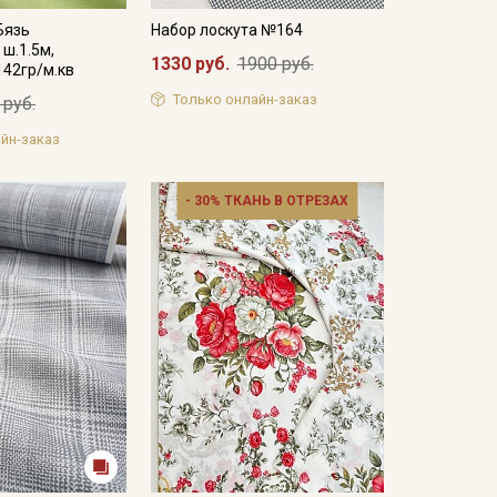
Бязь
Набор лоскута №164
 ш.1.5м,
1330 руб.
1900 руб.
142гр/м.кв
Только онлайн-заказ
 руб.
йн-заказ
- 30% ТКАНЬ В ОТРЕЗАХ