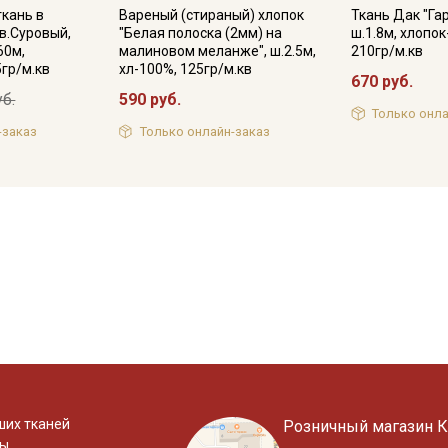
ткань в
Вареный (стираный) хлопок
Ткань Дак "Га
цв.Суровый,
"Белая полоска (2мм) на
ш.1.8м, хлопок
60м,
малиновом меланже", ш.2.5м,
210гр/м.кв
5гр/м.кв
хл-100%, 125гр/м.кв
670 руб.
уб.
590 руб.
Только онла
-заказ
Только онлайн-заказ
ших тканей
Розничный магазин К
ты