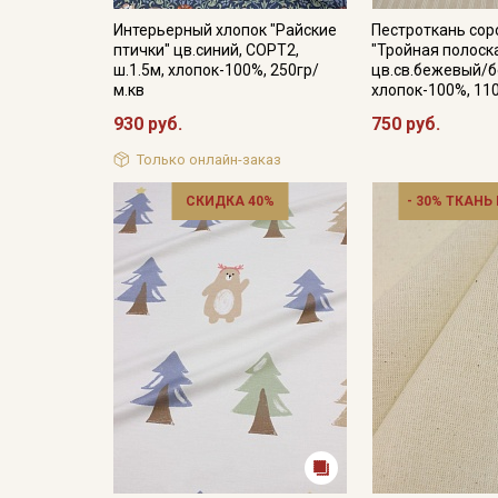
Интерьерный хлопок "Райские
Пестроткань со
птички" цв.синий, СОРТ2,
"Тройная полоск
ш.1.5м, хлопок-100%, 250гр/
цв.св.бежевый/б
м.кв
хлопок-100%, 11
930 руб.
750 руб.
Только онлайн-заказ
СКИДКА 40%
- 30% ТКАНЬ