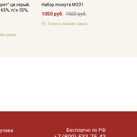
ррет" цв.серый,
Набор лоскута №231
-65%, п/э-35%,
1050 руб.
1500 руб.
Только онлайн-заказ
йн-заказ
Бесплатно по РФ
упава