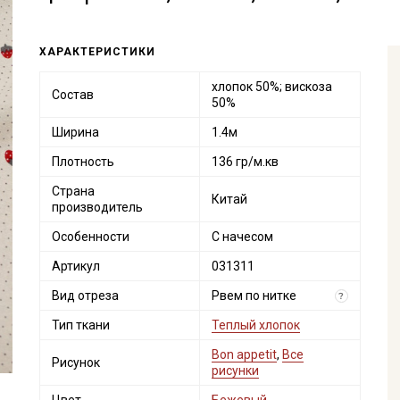
ХАРАКТЕРИСТИКИ
хлопок 50%; вискоза
Состав
50%
Ширина
1.4м
Плотность
136 гр/м.кв
Страна
Китай
производитель
Особенности
С начесом
Артикул
031311
Вид отреза
Рвем по нитке
?
Тип ткани
Теплый хлопок
Bon appetit
,
Все
Рисунок
рисунки