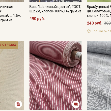
рочечная
Бязь "Шелковый цветок", ГОСТ,
Брак(уценка) 
а"
ш.2.2м, хлопок-100%,142гр/м.кв
цв.Салатовый,
елый, ш.1.5м,
хлопок-100%, 
490 руб.
0гр/м.кв
240 руб.
300
Только онла
 В ОТРЕЗАХ