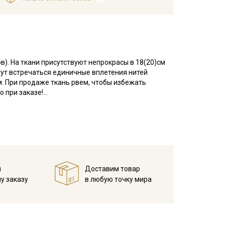
в). На ткани присутствуют непрокрасы в 18(20)см
огут встречаться единичные вплетения нитей
м. При продаже ткань рвем, чтобы избежать
 при заказе!
нь, приятная на ощупь с полотняным плетением.
хлопок, но имеет меньшую плотность. Рисунок
т тепло и дарит приятные ощущения уюта и
лой и детской одежды, домашнего текстиля.
справленном виде, при температуре не выше 40C,
. Яркие расцветки рекомендуется сначала
й
Доставим товар
у заказу
в любую точку мира
 изнанку)