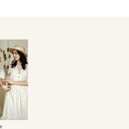
- глажка только с изнаночной стороны.
Цветопередача может отличаться от оригинального цвета т
в зависимости от партии.
Секретная рассылка от
Купава
Мы публикуем здесь дополнительные
промокоды и скидки до 30% на узкие
категории тканей
Электронная почта
е
Подписаться