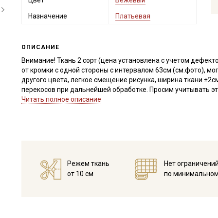
Цвет
Бежевый
Назначение
Платьевая
ОПИСАНИЕ
Внимание! Ткань 2 сорт (цена установлена с учетом дефекто
от кромки с одной стороны с интервалом 63см (см.фото), м
другого цвета, легкое смещение рисунка, ширина ткани ±2с
перекосов при дальнейшей обработке. Просим учитывать это
Читать полное описание
Хлопок с вискозой с микроворсом – это легкая, нежная тка
Ткань имеет едва заметный микроворс, напоминает теплый 
нанесен на суровое неокрашенное полотно. Ткань сохраняе
комфорта при носке. Прекрасно подходит для пошива взрос
Дает усадку до 5-7% перед пошивом постирайте отрез в ра
высушите в 1 слой и прогладьте с осторожностью с изнанки
Режем ткань
Нет ограничени
прополоскать до прозрачной воды.
от 10 см
по минимальном
Уход:
- стирка до 40C в деликатном режиме (вывернув изделие на
- запрещены отбеливатели
- сушить в подвешенном и расправленном состоянии