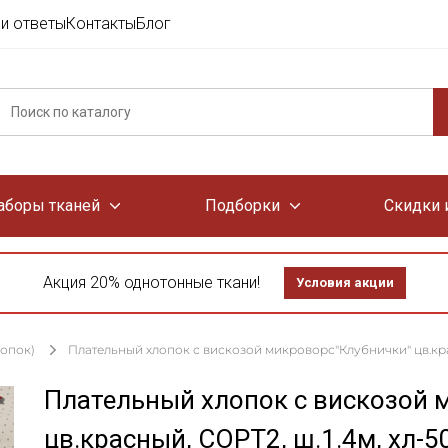
и ответы
Контакты
Блог
аборы тканей
Подборки
Скидки 
Акция 20% однотонные ткани!
Условия акции
лопок)
Плательный хлопок с вискозой микроворс"Клубнички" цв.крас
Плательный хлопок с вискозой 
цв.красный, СОРТ2, ш.1.4м, хл-5