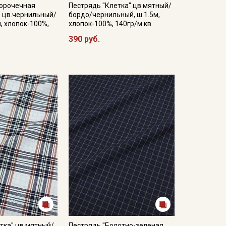
сорочечная
Пестрядь "Клетка" цв.мятный/
" цв.чернильный/
бордо/чернильный, ш.1.5м,
м, хлопок-100%,
хлопок-100%, 140гр/м.кв
390 руб.
тка" цв.мятный/
Пестрядь "Болотно-зеленая