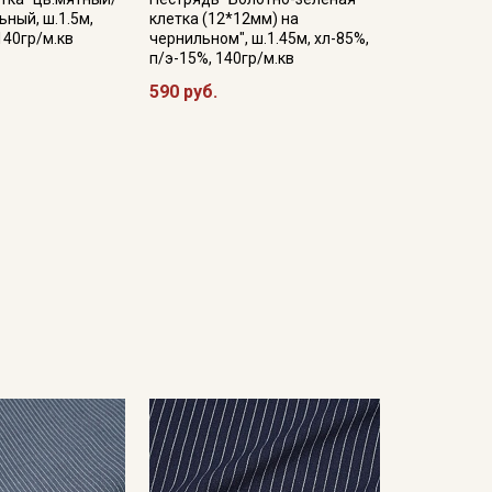
ный, ш.1.5м,
клетка (12*12мм) на
140гр/м.кв
чернильном", ш.1.45м, хл-85%,
п/э-15%, 140гр/м.кв
590 руб.