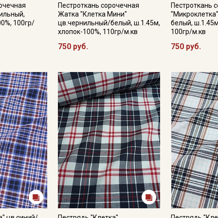
рочечная
Пестроткань сорочечная
Пестроткань 
нильный,
Жатка "Клетка Мини"
"Микроклетка
00%, 100гр/
цв.чернильный/белый, ш.1.45м,
белый, ш.1.45
хлопок-100%, 110гр/м.кв
100гр/м.кв
Подписаться
750 руб.
750 руб.
Ознакомлен(а) с
Политикой обработки персональных
данных
и даю
Согласие на обработку персональных
данных
Даю
Согласие на получение рекламных и
информационных рассылок
а" цв.синий/
Пестрядь "Клетка"
Пестрядь "Кле