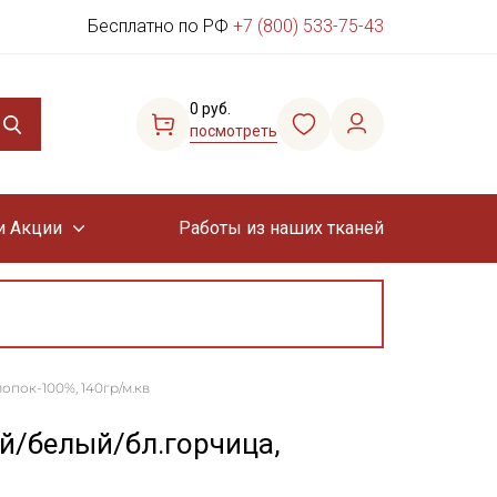
Бесплатно по РФ
+7 (800) 533-75-43
0 руб.
посмотреть
и Акции
Работы из наших тканей
лопок-100%, 140гр/м.кв
й/белый/бл.горчица,