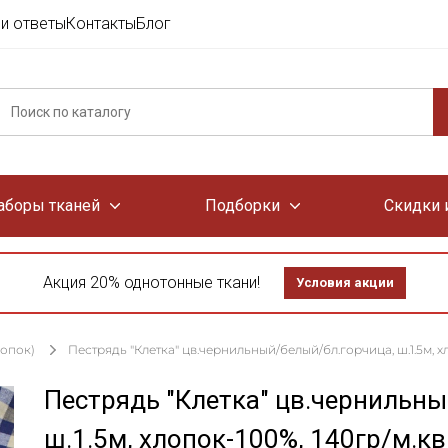
и ответы
Контакты
Блог
аборы тканей
Подборки
Скидки 
Акция 20% однотонные ткани!
Условия акции
лопок)
Пестрядь "Клетка" цв.чернильный/белый/бл.горчица, ш.1.5м, х
Пестрядь "Клетка" цв.чернильны
ш.1.5м, хлопок-100%, 140гр/м.кв