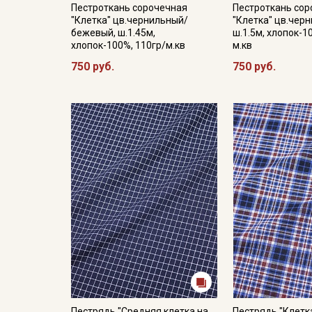
Пестроткань сорочечная
Пестроткань со
"Клетка" цв.чернильный/
"Клетка" цв.чер
бежевый, ш.1.45м,
ш.1.5м, хлопок-1
хлопок-100%, 110гр/м.кв
м.кв
750 руб.
750 руб.
Пестрядь "Средняя клетка на
Пестрядь "Клетк