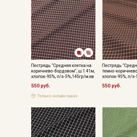
Пестрядь "Средняя клетка на
Пестрядь "Средн
коричнево-бордовом", ш.1.41м,
темно-коричневом
хлопок-95%, п/э-5%,145гр/м.кв
хлопок-95%, п/э-
550 руб.
550 руб.
Только онлайн-заказ