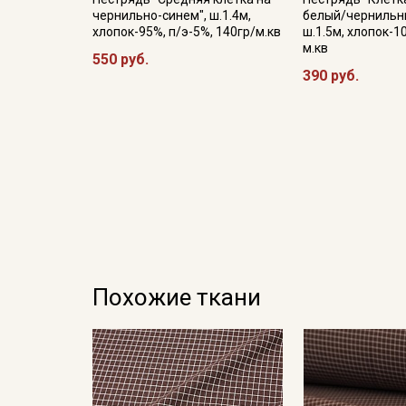
чернильно-синем", ш.1.4м,
белый/чернильн
хлопок-95%, п/э-5%, 140гр/м.кв
ш.1.5м, хлопок-1
м.кв
550 руб.
390 руб.
Похожие ткани