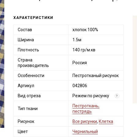
ХАРАКТЕРИСТИКИ
Состав
хлопок 100%
Ширина
1.5м
Плотность
140 гр/м.кв
Страна
Россия
производитель
Особенности
Пестротканый рисунок
Артикул
042806
Вид отреза
Режем по рисунку
?
Пестроткань,
Тип ткани
пестрядь
Рисунок
Все рисунки
,
Клетка
Цвет
Чернильный