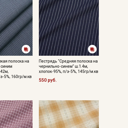
кая полоска на
Пестрядь "Средняя полоска на
 синим
чернильно-синем" ш.1.4м,
.42м,
хлопок-95%, п/э-5%, 145гр/м.кв
/э-5%, 160гр/м.кв
550 руб.