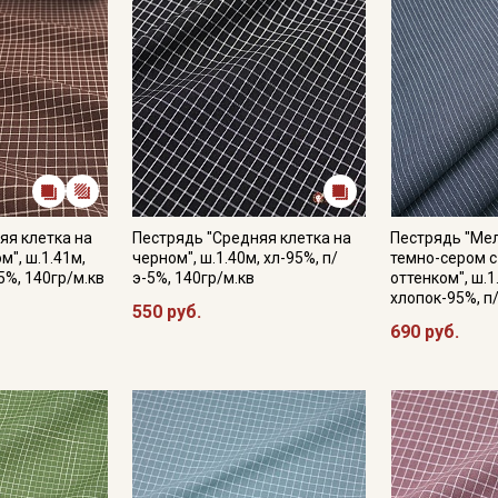
яя клетка на
Пестрядь "Средняя клетка на
Пестрядь "Мел
", ш.1.41м,
черном", ш.1.40м, хл-95%, п/
темно-сером с
5%, 140гр/м.кв
э-5%, 140гр/м.кв
оттенком", ш.1
хлопок-95%, п
550 руб.
690 руб.