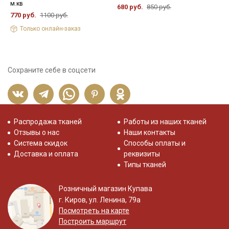
м.кв
680 руб.
850 руб.
6
770 руб.
1100 руб.
Только онлайн-заказ
Сохраните себе в соцсети
Распродажа тканей
Работы из наших тканей
Отзывы о нас
Наши контакты
Система скидок
Способы оплаты и
Доставка и оплата
реквизиты
Типы тканей
Розничный магазин Купава
г. Киров, ул. Ленина, 79а
Посмотреть на карте
Построить маршрут