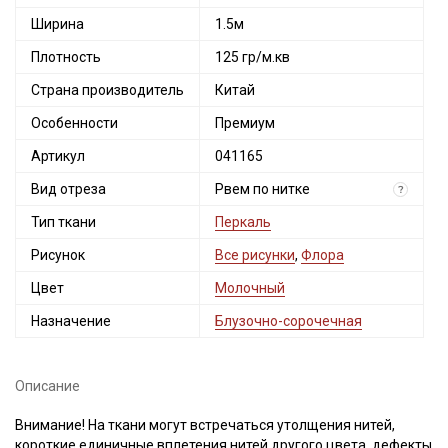
Ширина
1.5м
Плотность
125 гр/м.кв
Страна производитель
Китай
Особенности
Премиум
Артикул
041165
Вид отреза
Рвем по нитке
?
Тип ткани
Перкаль
Рисунок
Все рисунки
,
Флора
Цвет
Молочный
Назначение
Блузочно-сорочечная
Описание
Внимание! На ткани могут встречаться утолщения нитей,
Секретная рассылка от Купава
короткие единичные вплетения нитей другого цвета, дефекты