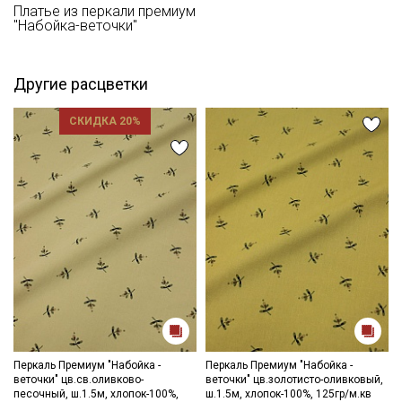
Рекомендации по уходу: максимальная температура стирки
Платье из перкали премиум
"Набойка-веточки"
40С (При температуре воды свыше 60С ткань может потерять
свой насыщенный и яркий цвет); химчистка; не отбеливать
хлором; максимальная температура глажения 150С;
рекомендуется глажка с изнаночной стороны; сушить в
Другие расцветки
подвешенном состоянии.
Цветопередача может отличаться от оригинального цвета
СКИДКА 20%
ткани в зависимости от настроек вашего монитора и в
зависимости от партии тон ткани может отличаться.
Перкаль Премиум "Набойка -
Перкаль Премиум "Набойка -
веточки" цв.св.оливково-
веточки" цв.золотисто-оливковый,
песочный, ш.1.5м, хлопок-100%,
ш.1.5м, хлопок-100%, 125гр/м.кв