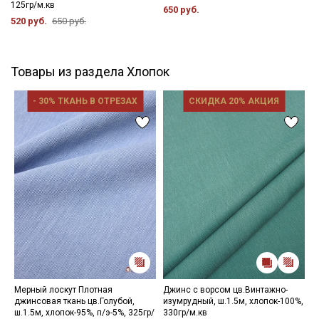
125гр/м.кв
650 руб.
520 руб.
650 руб.
Товары из раздела Хлопок
- 30% ТКАНЬ В ОТРЕЗАХ
СКИДКА 20% АКЦИЯ
Мерный лоскут Плотная
Джинс с ворсом цв.Винтажно-
П
джинсовая ткань цв.Голубой,
изумрудный, ш.1.5м, хлопок-100%,
ц
ш.1.5м, хлопок-95%, п/э-5%, 325гр/
330гр/м.кв
ш