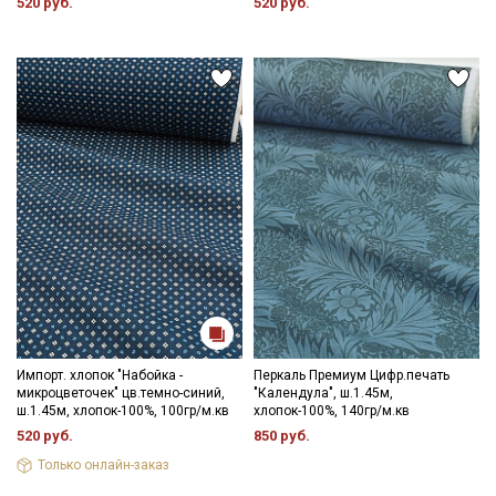
520 руб.
520 руб.
категории тканей
Электронная почта
Подписаться
Ознакомлен(а) с
Политикой обработки персональных
данных
и даю
Согласие на обработку персональных
данных
Даю
Согласие на получение рекламных и
информационных рассылок
Импорт. хлопок "Набойка -
Перкаль Премиум Цифр.печать
микроцветочек" цв.темно-синий,
"Календула", ш.1.45м,
ш.1.45м, хлопок-100%, 100гр/м.кв
хлопок-100%, 140гр/м.кв
520 руб.
850 руб.
Только онлайн-заказ