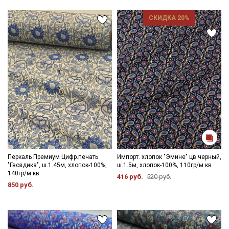
СКИДКА 20%
Перкаль Премиум Цифр.печать
Импорт. хлопок "Эмине" цв.черный,
"Гвоздика", ш.1.45м, хлопок-100%,
ш.1.5м, хлопок-100%, 110гр/м.кв
140гр/м.кв
416 руб.
520 руб.
850 руб.