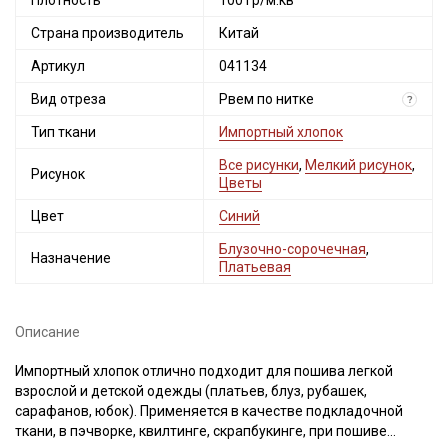
Плотность
100 гр/м.кв
Страна производитель
Китай
Артикул
041134
Вид отреза
Рвем по нитке
?
Тип ткани
Импортный хлопок
Все рисунки
,
Мелкий рисунок
,
Рисунок
Цветы
Цвет
Синий
Блузочно-сорочечная
,
Назначение
Платьевая
Описание
Импортный хлопок отлично подходит для пошива легкой
взрослой и детской одежды (платьев, блуз, рубашек,
сарафанов, юбок). Применяется в качестве подкладочной
ткани, в пэчворке, квилтинге, скрапбукинге, при пошиве