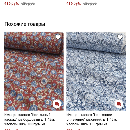
416 руб.
520 руб.
416 руб.
520 руб.
Похожие товары
Секретная рассылка от Купава
Импорт. хлопок "Цветочный
Импорт. хлопок "Цветочное
каскад" цв.бордовый ш.1.45м,
сплетение" цв.синий, ш.1.45м,
Мы публикуем здесь дополнительные
хлопок-100%, 100гр/м.кв
хлопок-100%, 100гр/м.кв
промокоды и скидки до 30% на узкие