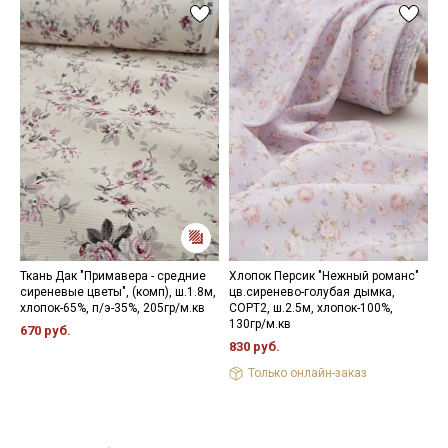
Ткань Дак "Примавера - средние
Хлопок Персик "Нежный романс"
Р
сиреневые цветы", (комп), ш.1.8м,
цв.сиренево-голубая дымка,
ш
хлопок-65%, п/э-35%, 205гр/м.кв
СОРТ2, ш.2.5м, хлопок-100%,
р
130гр/м.кв
670 руб.
3
830 руб.
Только онлайн-заказ