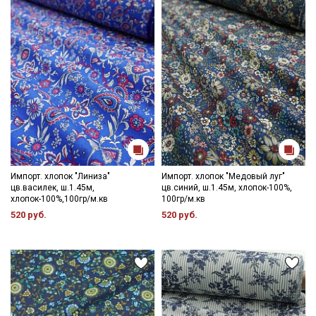
Импорт. хлопок "Линиза"
Импорт. хлопок "Медовый луг"
цв.василек, ш.1.45м,
цв.синий, ш.1.45м, хлопок-100%,
хлопок-100%,100гр/м.кв
100гр/м.кв
520 руб.
520 руб.