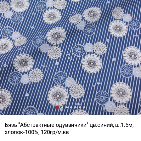
Бязь "Абстрактные одуванчики" цв.синий, ш.1.5м,
хлопок-100%, 120гр/м.кв