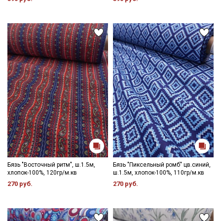
данных
и даю
Согласие на обработку персональных
данных
Даю
Согласие на получение рекламных и
информационных рассылок
Бязь "Восточный ритм", ш.1.5м,
Бязь "Пиксельный ромб" цв.синий,
хлопок-100%, 120гр/м.кв
ш.1.5м, хлопок-100%, 110гр/м.кв
270 руб.
270 руб.