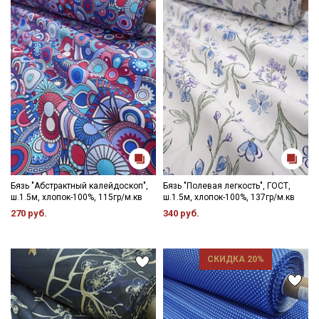
Бязь "Абстрактный калейдоскоп",
Бязь "Полевая легкость", ГОСТ,
ш.1.5м, хлопок-100%, 115гр/м.кв
ш.1.5м, хлопок-100%, 137гр/м.кв
270 руб.
340 руб.
СКИДКА 20%