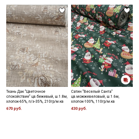
Ткань Дак "Цветочное
Сатин "Веселый Санта"
П
спокойствие" цв.бежевый, ш.1.8м,
цв.можжевеловый, ш.1.6м,
ц
хлопок-65%, п/э-35%, 210гр/м.кв
хлопок-100%, 110гр/м.кв
к
х
670 руб.
430 руб.
4