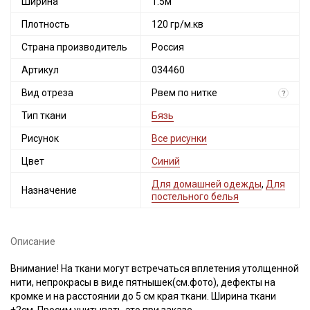
Ширина
1.5м
Плотность
120 гр/м.кв
Страна производитель
Россия
Артикул
034460
Вид отреза
Рвем по нитке
?
Тип ткани
Бязь
Рисунок
Все рисунки
Цвет
Синий
Для домашней одежды
,
Для
Назначение
постельного белья
Описание
Внимание! На ткани могут встречаться вплетения утолщенной
нити, непрокрасы в виде пятнышек(см.фото), дефекты на
кромке и на расстоянии до 5 см края ткани. Ширина ткани