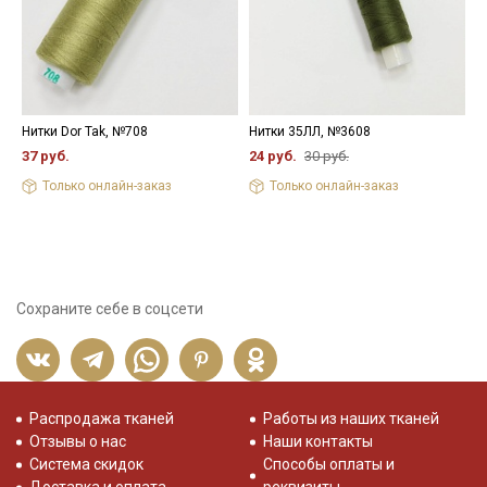
Нитки Dor Tak, №708
Нитки 35ЛЛ, №3608
Н
37 руб.
24 руб.
30 руб.
3
Только онлайн-заказ
Только онлайн-заказ
Сохраните себе в соцсети
Распродажа тканей
Работы из наших тканей
Отзывы о нас
Наши контакты
Система скидок
Способы оплаты и