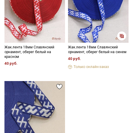
- максимальная температура стирки до 40 С, без отжима,
- противопоказано применение отбеливателей.
Цветопередача (тон) может отличаться от оригинального
Подписаться
цвета ткани в зависимости от настроек вашего монитора и в
зависимости от партии.
Ознакомлен(а) с
Политикой обработки персональных
данных
и даю
Согласие на обработку персональных
Жак.лента 18мм Славянский
Жак.лента 18мм Славянский
данных
орнамент, оберег белый на
орнамент, оберег белый на синем
красном
40 руб.
Даю
Согласие на получение рекламных и
40 руб.
информационных рассылок
Только онлайн-заказ