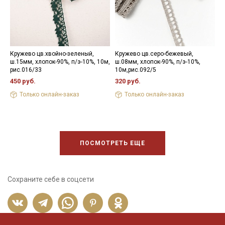
Кружево цв.хвойно-зеленый,
Кружево цв.серо-бежевый,
К
ш.15мм, хлопок-90%, п/э-10%, 10м,
ш.08мм, хлопок-90%, п/э-10%,
р
рис.016/33
10м,рис.092/5
э
450 руб.
320 руб.
9
Только онлайн-заказ
Только онлайн-заказ
ПОСМОТРЕТЬ ЕЩЕ
Сохраните себе в соцсети