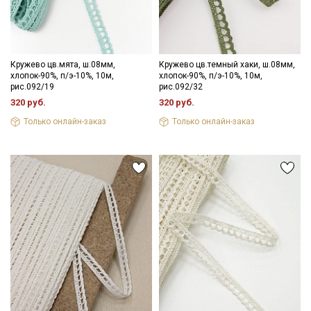
Кружево цв.мята, ш.08мм,
Кружево цв.темный хаки, ш.08мм,
Секретная рассылка от Купава
хлопок-90%, п/э-10%, 10м,
хлопок-90%, п/э-10%, 10м,
рис.092/19
рис.092/32
Мы публикуем здесь дополнительные
320 руб.
320 руб.
промокоды и скидки до 30% на узкие
Только онлайн-заказ
Только онлайн-заказ
категории тканей
Электронная почта
Подписаться
Ознакомлен(а) с
Политикой обработки персональных
данных
и даю
Согласие на обработку персональных
данных