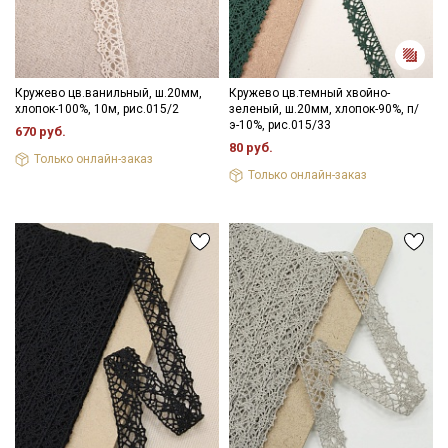
Кружево цв.ванильный, ш.20мм,
Кружево цв.темный хвойно-
Секретная рассылка от Купава
хлопок-100%, 10м, рис.015/2
зеленый, ш.20мм, хлопок-90%, п/
э-10%, рис.015/33
670 руб.
Мы публикуем здесь дополнительные
80 руб.
Только онлайн-заказ
промокоды и скидки до 30% на узкие
Только онлайн-заказ
категории тканей
Электронная почта
Подписаться
Ознакомлен(а) с
Политикой обработки персональных
данных
и даю
Согласие на обработку персональных
данных