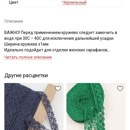
Цвет
Чернильный
Описание
ВАЖНО! Перед применением кружево следует замочить в
воде при 30С – 40С для исключения дальнейшей усадки.
Ширина кружева ±1мм.
Идеально подойдет для отделки женских сарафанов,
платьев, юбок, рукавов.
Читать полное описание
В интерьере можно использовать для украшения скатертей,
занавесок, подушек, пледов. Подойдет для оформления
творческих работ в различных техниках,
Другие расцветки
Цветопередача может отличаться от оригинального цвета в
зависимости от настроек вашего монитора.