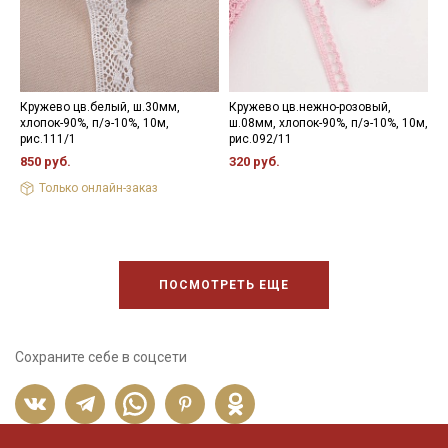
Кружево цв.белый, ш.30мм,
Кружево цв.нежно-розовый,
К
хлопок-90%, п/э-10%, 10м,
ш.08мм, хлопок-90%, п/э-10%, 10м,
ш
рис.111/1
рис.092/11
р
850 руб.
320 руб.
3
Только онлайн-заказ
ПОСМОТРЕТЬ ЕЩЕ
Сохраните себе в соцсети