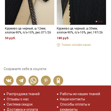
Кружево цв.черный, ш.12мм,
Кружево цв.черный, ш.50мм,
К
хлопок-90%, п/э-10%, рис.071/26
хлопок-90%, п/э-10%, рис.197/26
ш
р
50 руб.
180 руб.
1
Только онлайн-заказ
Сохраните себе в соцсети
Распродажа тканей
Работы из наших тканей
Отзывы о нас
Наши контакты
Система скидок
Способы оплаты и
Доставка и оплата
реквизиты