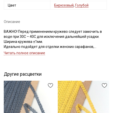
Цвет
Бирюзовый
,
Голубой
Описание
ВАЖНО! Перед применением кружево следует замочить в
воде при 30С – 40С для исключения дальнейшей усадки.
Ширина кружева ±1мм.
Идеально подойдет для отделки женских сарафанов,
платьев, юбок, рукавов.
Читать полное описание
В интерьере можно использовать для украшения скатертей,
занавесок, подушек, пледов. Подойдет для оформления
творческих работ в различных техниках.
Цветопередача может отличаться от оригинального цвета в
Другие расцветки
зависимости от настроек вашего монитора.