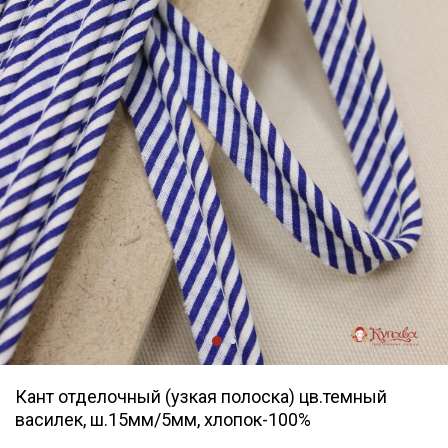
Кант отделочный (узкая полоска) цв.темный
василек, ш.15мм/5мм, хлопок-100%