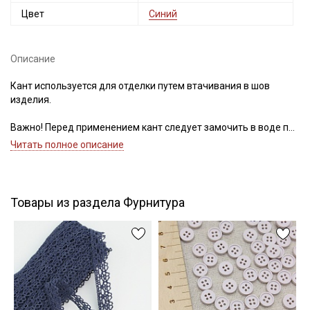
Цвет
Синий
Описание
Подписаться
Кант используется для отделки путем втачивания в шов
изделия.
Ознакомлен(а) с
Политикой обработки персональных
данных
и даю
Согласие на обработку персональных
данных
Важно! Перед применением кант следует замочить в воде при
30С – 40С для исключения дальнейшей усадки.
Читать полное описание
Даю
Согласие на получение рекламных и
Цветопередача (тон) может отличаться от оригинального
информационных рассылок
цвета ткани в зависимости от настроек вашего монитора и в
зависимости от партии.
Товары из раздела Фурнитура