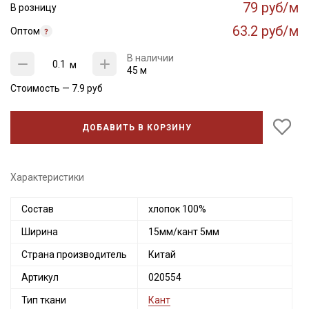
79 руб/м
В розницу
63.2 руб/м
Оптом
В наличии
м
45 м
Стоимость —
7.9
руб
ДОБАВИТЬ В КОРЗИНУ
Характеристики
Состав
хлопок 100%
Секретная рассылка от Купава
Ширина
15мм/кант 5мм
Мы публикуем здесь дополнительные
Страна производитель
Китай
промокоды и скидки до 30% на узкие
категории тканей
Артикул
020554
Тип ткани
Кант
Электронная почта