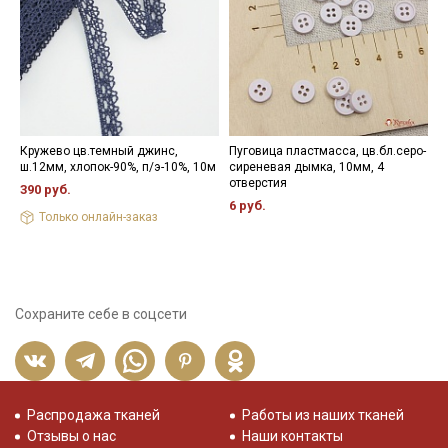
Кружево цв.темный джинс,
Пуговица пластмасса, цв.бл.серо-
К
ш.12мм, хлопок-90%, п/э-10%, 10м
сиреневая дымка, 10мм, 4
х
отверстия
390 руб.
8
6 руб.
Только онлайн-заказ
Сохраните себе в соцсети
Распродажа тканей
Работы из наших тканей
Отзывы о нас
Наши контакты