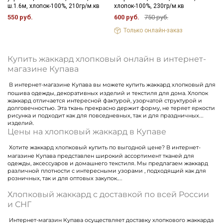
ш.1.6м, хлопок-100%, 210гр/м.кв
хлопок-100%, 230гр/м.кв
550 руб.
600 руб.
750 руб.
Только онлайн-заказ
Купить жаккард хлопковый онлайн в интернет-
магазине Купава
В интернет-магазине Купава вы можете купить жаккард хлопковый для
пошива одежды, декоративных изделий и текстиля для дома. Хлопок
жаккард отличается интересной фактурой, узорчатой структурой и
долговечностью. Эта ткань прекрасно держит форму, не теряет яркости
рисунка и подходит как для повседневных, так и для праздничных
изделий.
Цены на хлопковый жаккард в Купаве
Хотите жаккард хлопковый купить по выгодной цене? В интернет-
магазине Купава представлен широкий ассортимент тканей для
одежды, аксессуаров и домашнего текстиля. Мы предлагаем жаккард
различной плотности с интересными узорами , подходящий как для
розничных, так и для оптовых закупок.
Хлопковый жаккард с доставкой по всей России
и СНГ
Интернет-магазин Купава осуществляет доставку хлопкового жаккарда