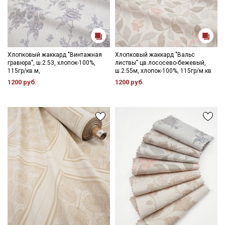
Хлопковый жаккард "Винтажная
Хлопковый жаккард "Вальс
гравюра", ш.2.53, хлопок-100%,
листвы" цв.лососево-бежевый,
115гр/кв.м,
ш.2.55м, хлопок-100%, 115гр/м.кв
1200 руб.
1200 руб.
Секретная рассылка от Купава
Мы публикуем здесь дополнительные