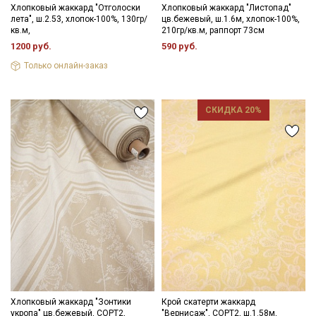
Хлопковый жаккард "Отголоски
Хлопковый жаккард "Листопад"
лета", ш.2.53, хлопок-100%, 130гр/
цв.бежевый, ш.1.6м, хлопок-100%,
кв.м,
210гр/кв.м, раппорт 73см
1200 руб.
590 руб.
Только онлайн-заказ
СКИДКА 20%
Хлопковый жаккард "Зонтики
Крой скатерти жаккард
укропа" цв.бежевый, СОРТ2,
"Вернисаж", СОРТ2, ш.1.58м,