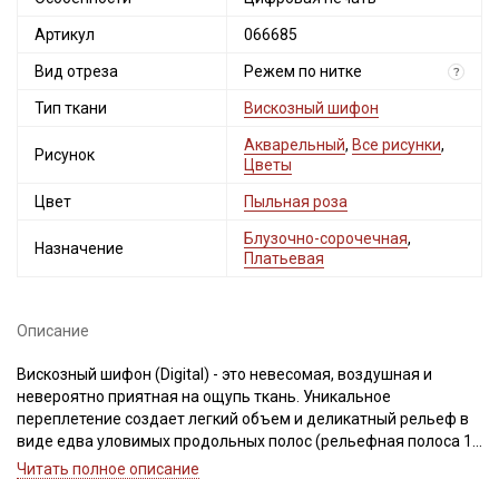
Секретная рассылка от Купава
Артикул
066685
Мы публикуем здесь дополнительные
Вид отреза
промокоды и скидки до 30% на узкие
Режем по нитке
?
категории тканей
Тип ткани
Вискозный шифон
Акварельный
,
Все рисунки
,
Электронная почта
Рисунок
Цветы
Цвет
Пыльная роза
Блузочно-сорочечная
,
Назначение
Платьевая
Подписаться
Ознакомлен(а) с
Политикой обработки персональных
Описание
данных
и даю
Согласие на обработку персональных
данных
Вискозный шифон (Digital) - это невесомая, воздушная и
невероятно приятная на ощупь ткань. Уникальное
Даю
Согласие на получение рекламных и
информационных рассылок
переплетение создает легкий объем и деликатный рельеф в
виде едва уловимых продольных полос (рельефная полоса 1
см, гладкая – 0,5 см). После стирки объемный рельеф ткани
Читать полное описание
становится выразительнее.