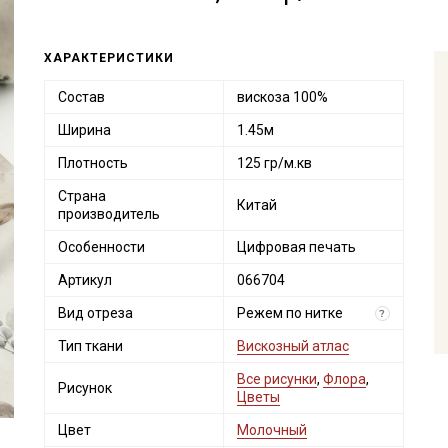
ХАРАКТЕРИСТИКИ
Состав
вискоза 100%
Ширина
1.45м
Плотность
125 гр/м.кв
Страна
Китай
производитель
Особенности
Цифровая печать
Артикул
066704
Вид отреза
Режем по нитке
?
Тип ткани
Вискозный атлас
Все рисунки
,
Флора
,
Рисунок
Цветы
Цвет
Молочный