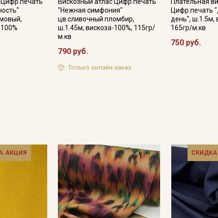
 Цифр.печать
Вискозный атлас Цифр.печать
Плательная в
ность"
"Нежная симфония"
Цифр.печать 
мовый,
цв.сливочный пломбир,
день", ш.1.5м,
Подписаться
а-100%
ш.1.45м, вискоза-100%, 115гр/
165гр/м.кв
м.кв
750 руб.
790 руб.
Ознакомлен(а) с
Политикой обработки персональных
данных
и даю
Согласие на обработку персональных
данных
Только онлайн-заказ
Даю
Согласие на получение рекламных и
информационных рассылок
% АКЦИЯ
СКИДКА