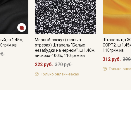
ый, ш.1.45м,
Мерный лоскут (ткань в
Штапель цв.Ж
10гр/м.кв
отрезах) Штапель "Белые
СОРТ2, ш.1.45
незабудки на черном", ш.1.46м,
110гр/м.кв
уб.
вискоза-100%, 110гр/м.кв
312 руб.
390
222 руб.
370 руб.
Только онла
Только онлайн-заказ