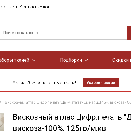
и ответы
Контакты
Блог
аборы тканей
Подборки
Скидки 
Акция 20% однотонные ткани!
Условия акции
Вискозный атлас Цифр.печать "Дымчатая тишина", ш.1.45м, вискоза-100
Вискозный атлас Цифр.печать "
вискоза-100%, 125гр/м.кв