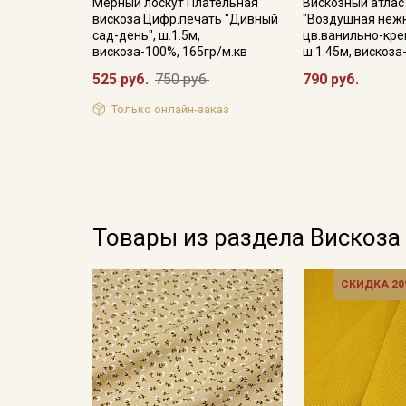
Мерный лоскут Плательная
Вискозный атлас
вискоза Цифр.печать "Дивный
"Воздушная неж
сад-день", ш.1.5м,
цв.ванильно-кре
вискоза-100%, 165гр/м.кв
ш.1.45м, вискоз
525 руб.
750 руб.
790 руб.
Только онлайн-заказ
Товары из раздела Вискоза
СКИДКА 20