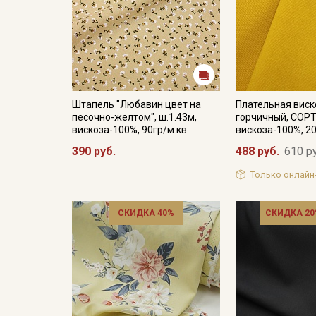
Штапель "Любавин цвет на
Плательная виск
песочно-желтом", ш.1.43м,
горчичный, СОРТ2
вискоза-100%, 90гр/м.кв
вискоза-100%, 2
390 руб.
488 руб.
610 р
Только онлайн
СКИДКА 40%
СКИДКА 20