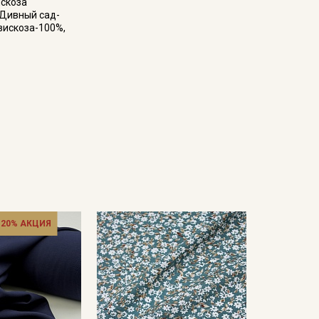
искоза
"Дивный сад-
 вискоза-100%,
 20% АКЦИЯ