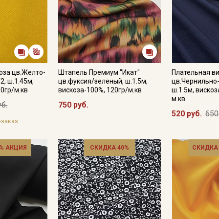
оза цв.Желто-
Штапель Премиум "Икат"
Плательная в
, ш.1.45м,
цв.фуксия/зеленый, ш.1.5м,
цв.Чернильно
00гр/м.кв
вискоза-100%, 120гр/м.кв
ш.1.5м, вискоз
м.кв
уб.
750 руб.
520 руб.
650
-заказ
% АКЦИЯ
СКИДКА 40%
СКИДКА