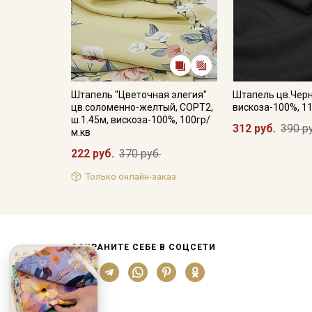
Штапель "Цветочная элегия"
Штапель цв.Черн
цв.соломенно-желтый, СОРТ2,
вискоза-100%, 1
ш.1.45м, вискоза-100%, 100гр/
312 руб.
390 р
м.кв
222 руб.
370 руб.
Только онлайн-заказ
СОХРАНИТЕ СЕБЕ В СОЦСЕТИ