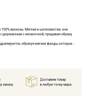
из 100% вискозы. Мягкая и шелковистая, она
и сдержанным с изнаночной, придавая образу
 драпируется, образуя мягкие фалды, которые
ичается стойкостью цвета и четкостью линий.
нежных образов. Из него можно сшить блузки, юбки,
 стиле.
 сырья, что приводит к усадке на 7-10%.
декатировку (стирку и глажку) ткани до начала
пользованием деликатного моющего средства.
й
Доставим товар
ме "шелк" утюга.
у заказу
в любую точку мира
ей тканью шириной, достаточной для размещения
по долевой.
и могут оставить заметные проколы на ткани.
вые острые иглы без шероховатостей.
ри шитье на машинке, детали лучше