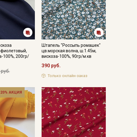
искоза
Штапель "Россыпь ромашек"
-фиолетовый,
цв.морская волна, ш.1.45м,
а-100%, 200гр/
вискоза-100%, 90гр/м.кв
390 руб.
 руб.
Только онлайн-заказ
 20% АКЦИЯ