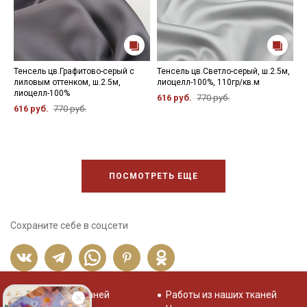
Тенсель цв.Графитово-серый с
Тенсель цв.Светло-серый, ш.2.5м,
Т
лиловым оттенком, ш.2.5м,
лиоцелл-100%, 110гр/кв.м
ш
лиоцелл-100%
616 руб.
770 руб.
6
616 руб.
770 руб.
ПОСМОТРЕТЬ ЕЩЕ
Сохраните себе в соцсети
Распродажа тканей
Работы из наших тканей