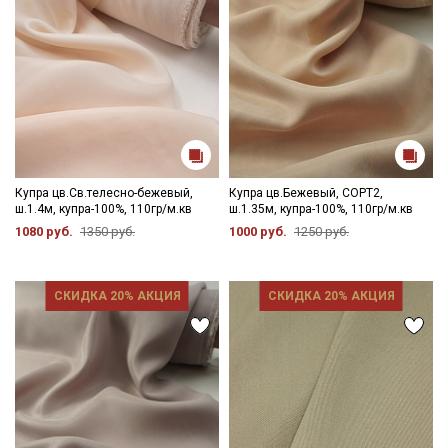
Обратите внимание, что цветопередача на экране может
отличаться от реального цвета ткани в зависимости от
настроек вашего монитора.
Купра цв.Св.телесно-бежевый,
Купра цв.Бежевый, СОРТ2,
ш.1.4м, купра-100%, 110гр/м.кв
ш.1.35м, купра-100%, 110гр/м.кв
1080 руб.
1350 руб.
1000 руб.
1250 руб.
СКИДКА 20% АКЦИЯ
СКИДКА 20% АКЦИЯ