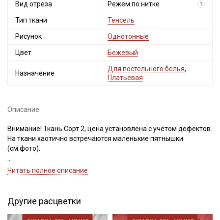
Вид отреза
Режем по нитке
?
Тип ткани
Тенсель
Рисунок
Однотонные
Цвет
Бежевый
Для постельного белья
,
Назначение
Платьевая
Описание
Внимание! Ткань Сорт 2, цена установлена с учетом дефектов.
На ткани хаотично встречаются маленькие пятнышки
(см.фото).
Тенсель – это шелковистая ткань нового поколения, которая
Читать полное описание
олицетворяет роскошь, комфорт и элегантность. Этот
уникальный материал, также известный как лиоцелл,
производится из целлюлозы эвкалипта с использованием
Другие расцветки
инновационных технологий. На ощупь Тенсель восхитителен:
он гладкий, нежный и тонкий, будто обволакивает тело, даря