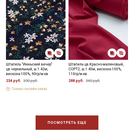
Штапель "Июньский вечер"
Штапель цв.Красно-малиновый,
Ш
цв.чернильный, ш.1.42м,
СОРТ2, ш.1.45м, вискоза-100%,
с
вискоза-100%, 90гр/м.кв
110гр/м.кв
ш
234 руб.
390 руб.
288 руб.
360 руб.
3
Только онлайн-заказ
ПОСМОТРЕТЬ ЕЩЕ