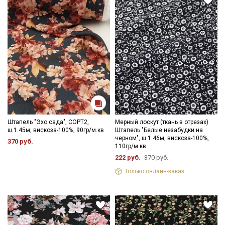
Секретная рассылка от Купава
Мы публикуем здесь дополнительные
промокоды и скидки до 30% на узкие
Штапель "Эхо сада", СОРТ2,
Мерный лоскут (ткань в отрезах)
категории тканей
ш.1.45м, вискоза-100%, 90гр/м.кв
Штапель "Белые незабудки на
черном", ш.1.46м, вискоза-100%,
370 руб.
110гр/м.кв
Электронная почта
222 руб.
370 руб.
Только онлайн-заказ
Подписаться