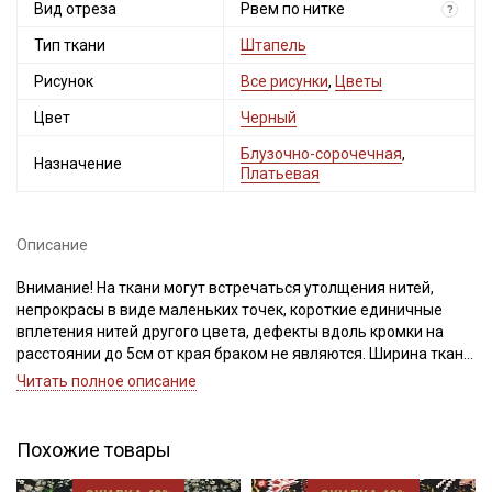
Вид отреза
Рвем по нитке
?
Тип ткани
Штапель
Рисунок
Все рисунки
,
Цветы
Цвет
Черный
Блузочно-сорочечная
,
Назначение
Платьевая
Описание
Внимание! На ткани могут встречаться утолщения нитей,
непрокрасы в виде маленьких точек, короткие единичные
вплетения нитей другого цвета, дефекты вдоль кромки на
расстоянии до 5см от края браком не являются. Ширина ткани
±2см. Просим учитывать это при покупке.
Читать полное описание
Штапель - это струящийся материал из 100% вискозы, нежный
и шелковистый, легко поддается драпировке. Идеально
Похожие товары
подходит для пошива легкой одежды, отлично смотрится в
изделиях свободного кроя.