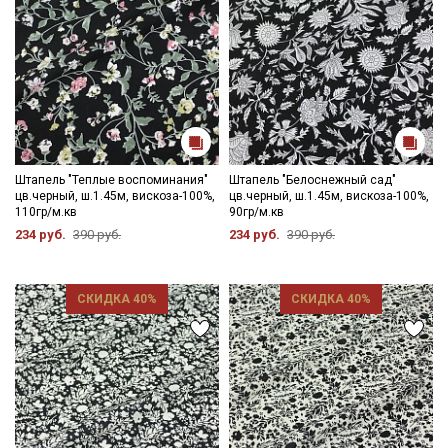
Штапель "Теплые воспоминания"
Штапель "Белоснежный сад"
цв.черный, ш.1.45м, вискоза-100%,
цв.черный, ш.1.45м, вискоза-100%,
110гр/м.кв
90гр/м.кв
234 руб.
390 руб.
234 руб.
390 руб.
СКИДКА 40%
СКИДКА 40%