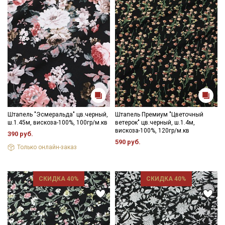
Ознакомлен(а) с
Политикой обработки персональных
данных
и даю
Согласие на обработку персональных
данных
Даю
Согласие на получение рекламных и
информационных рассылок
Штапель "Эсмеральда" цв.черный,
Штапель Премиум "Цветочный
ш.1.45м, вискоза-100%, 100гр/м.кв
ветерок" цв.черный, ш.1.4м,
вискоза-100%, 120гр/м.кв
390 руб.
590 руб.
Только онлайн-заказ
СКИДКА 40%
СКИДКА 40%