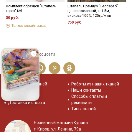
Комплект образцов "Штапель
Штапель Премиум "Бессараб"
Ш
горох" №1
цв.серо-зеленый, ш.1.5м,
ш
вискоза-100%, 125гр/м.кв
30 руб.
3
750 руб.
Только онлайн-заказ
Сохраните себе в соцсети
Распродажа тканей
Работы из наших тканей
Отзывы о нас
Наши контакты
Система скидок
Способы оплаты и
Доставка и оплата
реквизиты
Типы тканей
Розничный магазин Купава
г. Киров, ул. Ленина, 79а