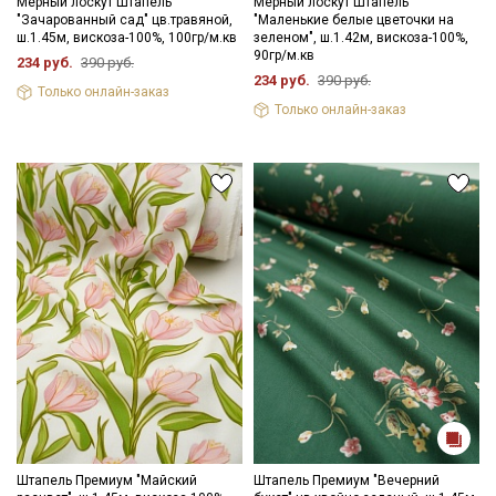
Мерный лоскут Штапель
Мерный лоскут Штапель
"Зачарованный сад" цв.травяной,
"Маленькие белые цветочки на
ш.1.45м, вискоза-100%, 100гр/м.кв
зеленом", ш.1.42м, вискоза-100%,
90гр/м.кв
234 руб.
390 руб.
234 руб.
390 руб.
Только онлайн-заказ
Только онлайн-заказ
Штапель Премиум "Майский
Штапель Премиум "Вечерний