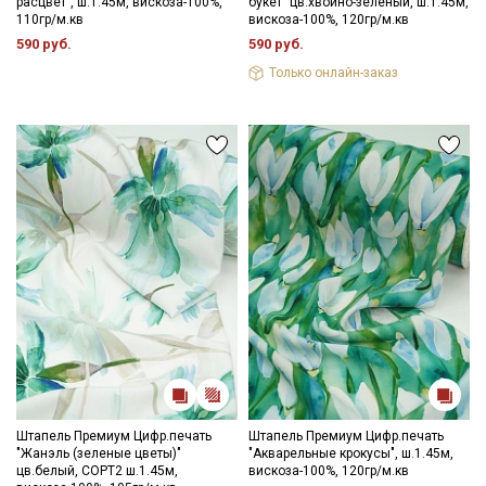
расцвет", ш.1.45м, вискоза-100%,
букет" цв.хвойно-зеленый, ш.1.45м,
110гр/м.кв
вискоза-100%, 120гр/м.кв
590 руб.
590 руб.
Только онлайн-заказ
Штапель Премиум Цифр.печать
Штапель Премиум Цифр.печать
"Жанэль (зеленые цветы)"
"Акварельные крокусы", ш.1.45м,
цв.белый, СОРТ2 ш.1.45м,
вискоза-100%, 120гр/м.кв