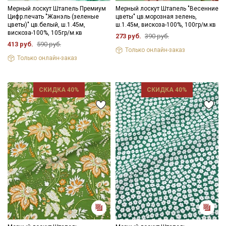
Секретная рассылка от Купава
Мерный лоскут Штапель Премиум
Мерный лоскут Штапель "Весенние
Цифр.печать "Жанэль (зеленые
цветы" цв.морозная зелень,
цветы)" цв.белый, ш.1.45м,
ш.1.45м, вискоза-100%, 100гр/м.кв
Мы публикуем здесь дополнительные
вискоза-100%, 105гр/м.кв
273 руб.
390 руб.
промокоды и скидки до 30% на узкие
413 руб.
590 руб.
Только онлайн-заказ
категории тканей
Только онлайн-заказ
Электронная почта
СКИДКА 40%
СКИДКА 40%
Подписаться
Ознакомлен(а) с
Политикой обработки персональных
данных
и даю
Согласие на обработку персональных
данных
Даю
Согласие на получение рекламных и
информационных рассылок