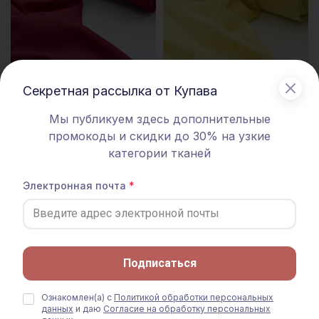
Секретная рассылка от Купава
Мы публикуем здесь дополнительные
Штапель цв.Красно-малиновый,
Штапель цв.Светлый лимонно-
СОРТ2, ш.1.45м, вискоза-100%,
желтый, ш.1.45м, вискоза-100%,
промокоды и скидки до 30% на узкие
110гр/м.кв
110гр/м.кв
категории тканей
288 руб.
360 руб.
312 руб.
390 руб.
Только онлайн-заказ
Электронная почта
СКИДКА 20% АКЦИЯ
СКИДКА 20% АКЦИЯ
Подписаться
Ознакомлен(а) с
Политикой обработки персональных
данных
и даю
Согласие на обработку персональных