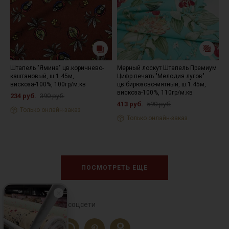
Штапель "Ямина" цв.коричнево-
Мерный лоскут Штапель Премиум
Ш
каштановый, ш.1.45м,
Цифр.печать "Мелодия лугов"
(
вискоза-100%, 100гр/м.кв
цв.бирюзово-мятный, ш.1.45м,
С
вискоза-100%, 110гр/м.кв
9
234 руб.
390 руб.
413 руб.
590 руб.
2
Только онлайн-заказ
Только онлайн-заказ
ПОСМОТРЕТЬ ЕЩЕ
Сохраните себе в соцсети