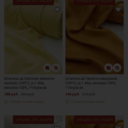
СКИДКА 20% АКЦИЯ
СКИДКА 20% АКЦИЯ
изнаночной стороны.
Край ткани склонен к осыпанию, рекомендуем увеличить
припуски на швы и использовать иглы и нитки для легких
видов ткани.
Уход:
- стирка до 30C режим "ручной стирки"
- запрещены отбеливатели
- сушить в подвешенном и расправленном состоянии
- гладить на низкой температуре (с изнанки).
Цветопередача может отличаться от оригинального цвета
ткани в зависимости от настроек вашего монитора и в
зависимости от партии.
Штапель цв.Светлый лимонно-
Штапель цв.Горчично-медовый,
желтый, СОРТ2, ш.1.45м,
СОРТ2, ш.1.45м, вискоза-100%,
вискоза-100%, 110гр/м.кв
110гр/м.кв
288 руб.
360 руб.
296 руб.
370 руб.
Только онлайн-заказ
Только онлайн-заказ
СКИДКА 20% АКЦИЯ
СКИДКА 20% АКЦИЯ