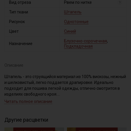
Вид отреза
Рвем по нитке
?
Тип ткани
Штапель
Рисунок
Однотонные
Цвет
Синий
Блузочно-сорочечная
,
Назначение
Подкладочная
Описание
Штапель - это струящийся материал из 100% вискозы, нежный
и шелковистый, легко поддается драпировке. Идеально
подходит для пошива легкой одежды, отлично смотрится в
изделиях свободного кроя.
Светлые и однотонные расцветки просвечивают и имеют
Читать полное описание
повышенную сминаемость.
Дает усадку до 10%, перед пошивом обязательно
прополосните отрез в воде до прозрачной воды при t
Другие расцветки
дальнейших стирок, но не выше 40С, подсушите в один слой и
слегка влажную ткань прогладьте теплым утюгом, с