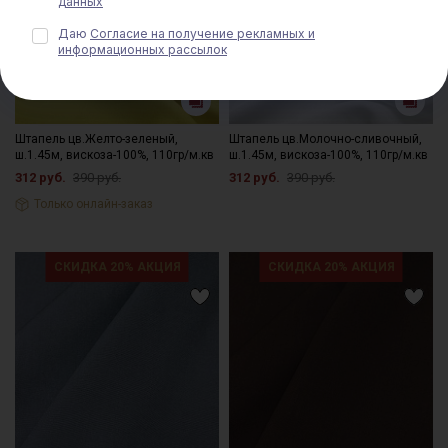
данных
Даю
Согласие на получение рекламных и
информационных рассылок
Штапель цв.Желто-зеленый,
Штапель цв.Молочно-сливочный,
ш.1.45м, вискоза-100%, 110гр/м.кв
ш.1.45м, вискоза-100%, 110гр/м.кв
312 руб.
390 руб.
312 руб.
390 руб.
Только онлайн-заказ
СКИДКА 20% АКЦИЯ
СКИДКА 20% АКЦИЯ