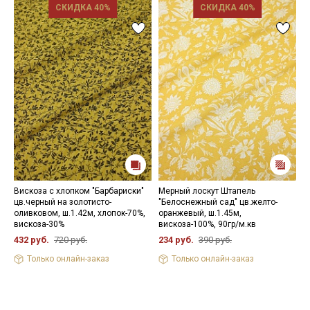
СКИДКА 40%
СКИДКА 40%
Вискоза с хлопком "Барбариски"
Мерный лоскут Штапель
К
цв.черный на золотисто-
"Белоснежный сад" цв.желто-
ш
оливковом, ш.1.42м, хлопок-70%,
оранжевый, ш.1.45м,
1
вискоза-30%
вискоза-100%, 90гр/м.кв
432 руб.
720 руб.
234 руб.
390 руб.
Только онлайн-заказ
Только онлайн-заказ