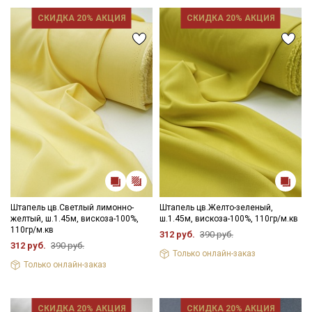
данных
и даю
Согласие на обработку персональных
СКИДКА 20% АКЦИЯ
СКИДКА 20% АКЦИЯ
данных
Даю
Согласие на получение рекламных и
информационных рассылок
Штапель цв.Светлый лимонно-
Штапель цв.Желто-зеленый,
желтый, ш.1.45м, вискоза-100%,
ш.1.45м, вискоза-100%, 110гр/м.кв
110гр/м.кв
312 руб.
390 руб.
312 руб.
390 руб.
Только онлайн-заказ
Только онлайн-заказ
СКИДКА 20% АКЦИЯ
СКИДКА 20% АКЦИЯ