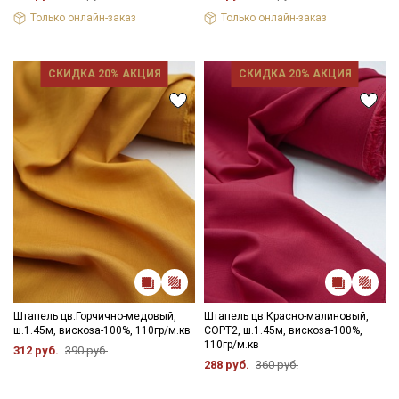
Только онлайн-заказ
Только онлайн-заказ
СКИДКА 20% АКЦИЯ
СКИДКА 20% АКЦИЯ
Секретная рассылка от Купава
Мы публикуем здесь дополнительные
промокоды и скидки до 30% на узкие
категории тканей
Электронная почта
Штапель цв.Горчично-медовый,
Штапель цв.Красно-малиновый,
ш.1.45м, вискоза-100%, 110гр/м.кв
СОРТ2, ш.1.45м, вискоза-100%,
110гр/м.кв
312 руб.
390 руб.
Подписаться
288 руб.
360 руб.
Ознакомлен(а) с
Политикой обработки персональных