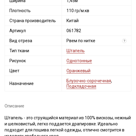
Ширина
1,45м
Плотность
110 гр/м.кв
Страна производитель
Китай
Артикул
061782
Вид отреза
Рвем по нитке
?
Тип ткани
Штапель
Рисунок
Однотонные
Цвет
Оранжевый
Блузочно-сорочечная
,
Назначение
Подкладочная
Описание
Штапель - это струящийся материал из 100% вискозы, нежный
и шелковистый, легко поддается драпировке. Идеально
подходит для пошива легкой одежды, отлично смотрится в