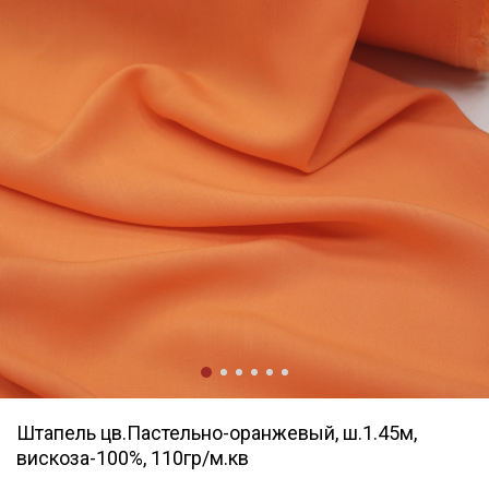
Штапель цв.Пастельно-оранжевый, ш.1.45м,
вискоза-100%, 110гр/м.кв