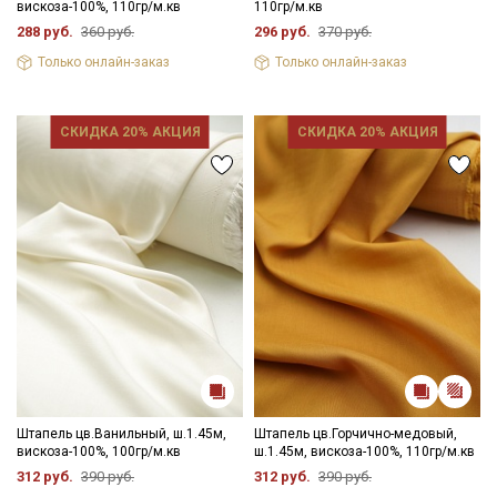
вискоза-100%, 110гр/м.кв
110гр/м.кв
288 руб.
360 руб.
296 руб.
370 руб.
Только онлайн-заказ
Только онлайн-заказ
СКИДКА 20% АКЦИЯ
СКИДКА 20% АКЦИЯ
Штапель цв.Ванильный, ш.1.45м,
Штапель цв.Горчично-медовый,
Секретная рассылка от Купава
вискоза-100%, 100гр/м.кв
ш.1.45м, вискоза-100%, 110гр/м.кв
312 руб.
390 руб.
312 руб.
390 руб.
Мы публикуем здесь дополнительные