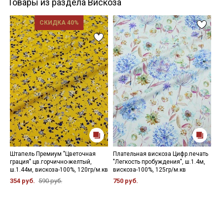
Товары из раздела Вискоза
СКИДКА 40%
Штапель Премиум "Цветочная
Плательная вискоза Цифр.печать
Ш
грация" цв.горчично-желтый,
"Легкость пробуждения", ш.1.4м,
ц
ш.1.44м, вискоза-100%, 120гр/м.кв
вискоза-100%, 125гр/м.кв
в
354 руб.
590 руб.
750 руб.
3