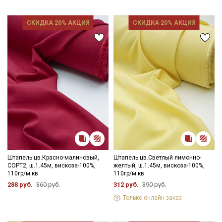
промокоды и скидки до 30% на узкие
категории тканей
СКИДКА 20% АКЦИЯ
СКИДКА 20% АКЦИЯ
Электронная почта
Подписаться
Ознакомлен(а) с
Политикой обработки персональных
данных
и даю
Согласие на обработку персональных
данных
Даю
Согласие на получение рекламных и
информационных рассылок
Штапель цв.Красно-малиновый,
Штапель цв.Светлый лимонно-
СОРТ2, ш.1.45м, вискоза-100%,
желтый, ш.1.45м, вискоза-100%,
110гр/м.кв
110гр/м.кв
288 руб.
360 руб.
312 руб.
390 руб.
Только онлайн-заказ