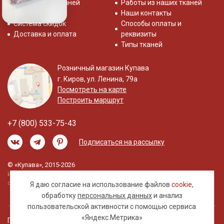
Распродажа тканей
Работы из наших тканей
Отзывы о нас
Наши контакты
Система скидок
Способы оплаты и
Доставка и оплата
реквизиты
Типы тканей
Розничный магазин Купава
г. Киров, ул. Ленина, 79а
Посмотреть на карте
Построить маршрут
+7 (800) 533-75-43
Подписаться на рассылку
© «Купава», 2015-2026
Информация на сайте не является публичной
офертой.
Я даю согласие на использование файлов
cookie
,
обработку
персональных данных
и анализ
пользовательской активности с помощью сервиса
«Яндекс.Метрика»
Правовая информация