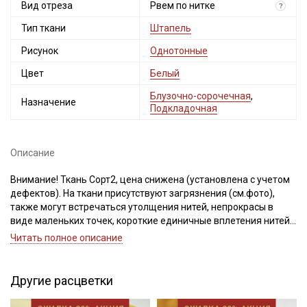
Вид отреза
Рвем по нитке
?
Тип ткани
Штапель
Рисунок
Однотонные
Цвет
Белый
Блузочно-сорочечная
,
Назначение
Подкладочная
Описание
Внимание! Ткань Сорт2, цена снижена (установлена с учетом
дефектов). На ткани присутствуют загрязнения (см.фото),
также могут встречаться утолщения нитей, непрокрасы в
виде маленьких точек, короткие единичные вплетения нитей
другого цвета, дефекты вдоль кромки на расстоянии до 5см
Читать полное описание
от края браком не являются. Ширина ткани ±2см. Просим
учитывать это при покупке.
Другие расцветки
Штапель - это струящийся материал из 100% вискозы, нежный
и шелковистый, легко поддается драпировке. Идеально