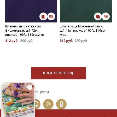
Штапель цв.Винтажный
Штапель цв.Можжевеловый,
Ш
фиолетовый, ш.1.42м,
ш.1.45м, вискоза-100%, 110гр/
ц
вискоза-100%, 110гр/м.кв
м.кв.
9
312 руб.
390 руб.
312 руб.
390 руб.
2
ПОСМОТРЕТЬ ЕЩЕ
Сохраните себе в соцсети