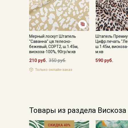
Мерный лоскут Штапель
Штапель Преми
"Саванна" цв.телесно-
Цифр.печать "Ле
бежевый, СОРТ2, ш.1.45м,
ш.1.45м, вискоза
вискоза-100%, 90гр/м.кв
м.кв
210 руб.
350 руб.
590 руб.
Только онлайн-заказ
Товары из раздела Вискоза
СКИДКА 40%