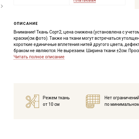
Платьевая
ОПИСАНИЕ
Внимание! Ткань Сорт2, цена снижена (установлена с учето
краски(см.фото). Также на ткани могут встречаться утолщен
короткие единичные вплетения нитей другого цвета, дефект
браком не являются. Не вырезаем. Ширина ткани ±2см. Прос
Читать полное описание
Штапель - это струящийся материал из 100% вискозы, нежн
Идеально подходит для пошива легкой одежды, отлично смо
Светлые и однотонные расцветки просвечивают и имеют п
Дает усадку до 10%, перед пошивом обязательно прополосни
дальнейших стирок, но не выше 40С, подсушите в один слой
с изнаночной стороны.
Режем ткань
Нет ограничени
Край ткани склонен к осыпанию, рекомендуем увеличить при
от 10 см
по минимальном
легких видов ткани.
Уход:
- стирка до 30C режим "ручной стирки"
- запрещены отбеливатели
- сушить в подвешенном и расправленном состоянии
- гладить на низкой температуре (с изнанки).