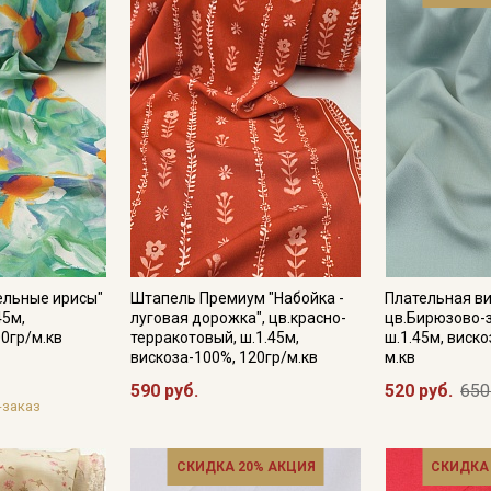
ельные ирисы"
Штапель Премиум "Набойка -
Плательная в
45м,
луговая дорожка", цв.красно-
цв.Бирюзово-
00гр/м.кв
терракотовый, ш.1.45м,
ш.1.45м, виско
вискоза-100%, 120гр/м.кв
м.кв
590 руб.
520 руб.
650
-заказ
СКИДКА 20% АКЦИЯ
СКИДКА