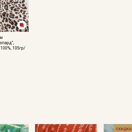
Даю
Согласие на получение рекламных и
информационных рассылок
ум
опард",
-100%, 105гр/
СКИДКА