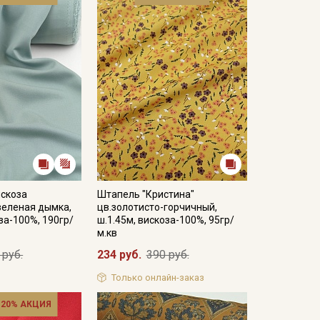
искоза
Штапель "Кристина"
зеленая дымка,
цв.золотисто-горчичный,
за-100%, 190гр/
ш.1.45м, вискоза-100%, 95гр/
м.кв
 руб.
234 руб.
390 руб.
Только онлайн-заказ
 20% АКЦИЯ