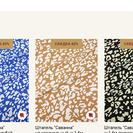
Ширина ткани ±1см.
Цветопередача может отличаться от оригинального цвета т
в зависимости от партии.
 40%
СКИДКА 40%
СКИ
на"
Штапель "Саванна"
Штапель "Сава
олубой,
цв.карамельный, ш.1.4м,
ш.1.4м, вискоз