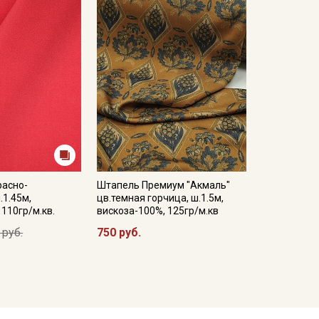
расно-
Штапель Премиум "Акмаль"
.1.45м,
цв.темная горчица, ш.1.5м,
 110гр/м.кв.
вискоза-100%, 125гр/м.кв
 руб.
750 руб.