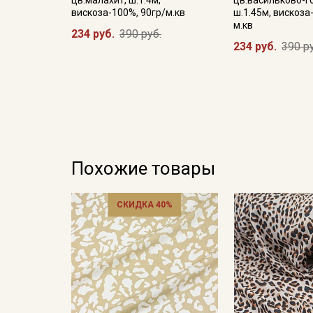
вискоза-100%, 90гр/м.кв
ш.1.45м, вискоза
м.кв
234 руб.
390 руб.
234 руб.
390 р
Похожие товары
СКИДКА 40%