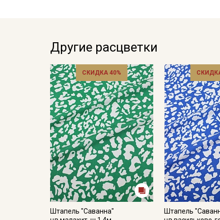
Другие расцветки
СКИДКА 40%
СКИДКА
Штапель "Саванна"
Штапель "Саван
цв.малахит, ш.1.4м,
цв.васильково-г