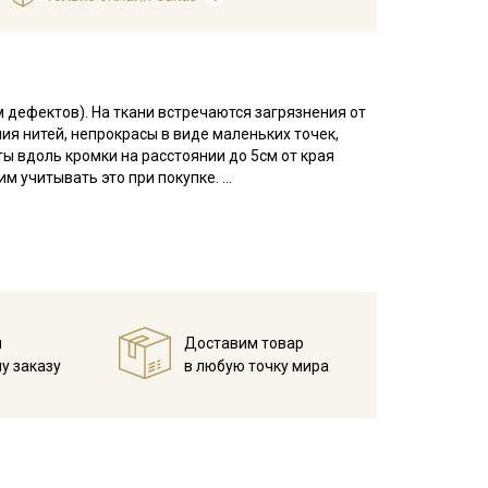
м дефектов). На ткани встречаются загрязнения от
ия нитей, непрокрасы в виде маленьких точек,
ы вдоль кромки на расстоянии до 5см от края
им учитывать это при покупке.
ый и шелковистый, легко поддается драпировке.
трится в изделиях свободного кроя.
овышенную сминаемость.
те ткань в воде до прозрачной воды при t
 и слегка влажную ткань прогладьте теплым утюгом
й
Доставим товар
пуски на швы и использовать иглы и нитки для
у заказу
в любую точку мира