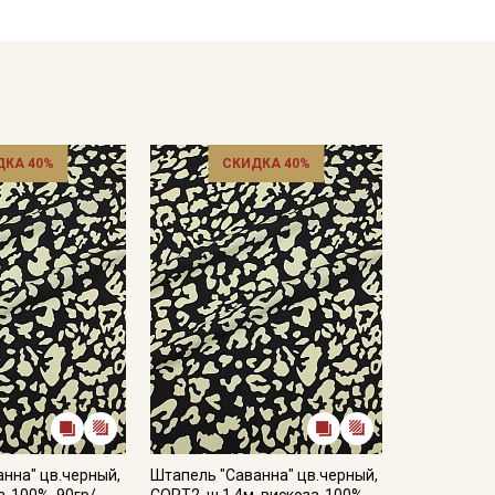
кани в зависимости от настроек вашего монитора и
ДКА 40%
СКИДКА 40%
нна" цв.черный,
Штапель "Саванна" цв.черный,
а-100%, 90гр/
СОРТ2, ш.1.4м, вискоза-100%,