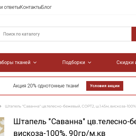
и ответы
Контакты
Блог
аборы тканей
Подборки
Скидки 
Акция 20% однотонные ткани!
Условия акции
Штапель "Саванна" цв.телесно-бежевый, СОРТ2, ш.1.45м, вискоза-100%,
Штапель "Саванна" цв.телесно-б
вискоза-100%, 90гр/м.кв