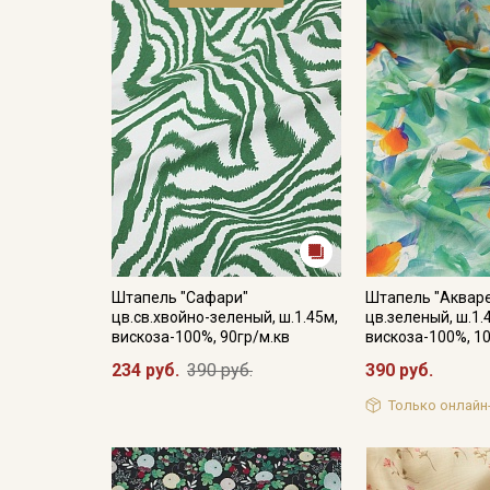
Штапель "Сафари"
Штапель "Аквар
цв.св.хвойно-зеленый, ш.1.45м,
цв.зеленый, ш.1.
вискоза-100%, 90гр/м.кв
вискоза-100%, 1
234 руб.
390 руб.
390 руб.
Только онлайн