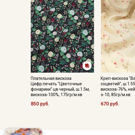
Плательная вискоза
Креп-вискоза "В
Цифр.печать "Цветочные
соцветий", ш.1.5
фонарики" цв.черный, ш.1.5м,
вискоза-76%, ней
вискоза-100%, 175гр/м.кв
э-10, 85гр/м.кв
850 руб.
670 руб.