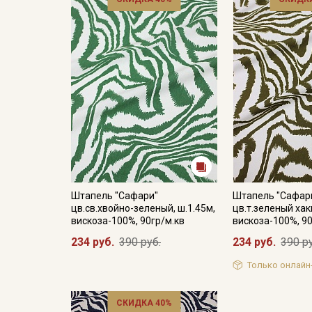
Штапель "Сафари"
Штапель "Сафар
цв.св.хвойно-зеленый, ш.1.45м,
цв.т.зеленый хаки
вискоза-100%, 90гр/м.кв
вискоза-100%, 90
234 руб.
390 руб.
234 руб.
390 р
Только онлайн
СКИДКА 40%