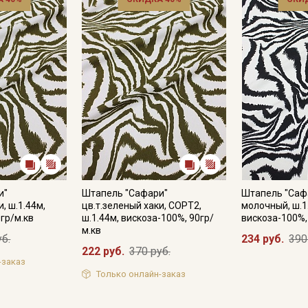
и"
Штапель "Сафари"
Штапель "Саф
, ш.1.44м,
цв.т.зеленый хаки, СОРТ2,
молочный, ш.1
гр/м.кв
ш.1.44м, вискоза-100%, 90гр/
вискоза-100%,
м.кв
уб.
234 руб.
390
222 руб.
370 руб.
-заказ
Только онлайн-заказ