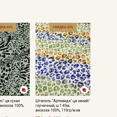
ДКА 40%
СКИДКА 40%
с" цв.сухая
Штапель "Артемида" цв.синий/
 вискоза-100%,
горчичный, ш.1.45м,
вискоза-100%, 110гр/м.кв