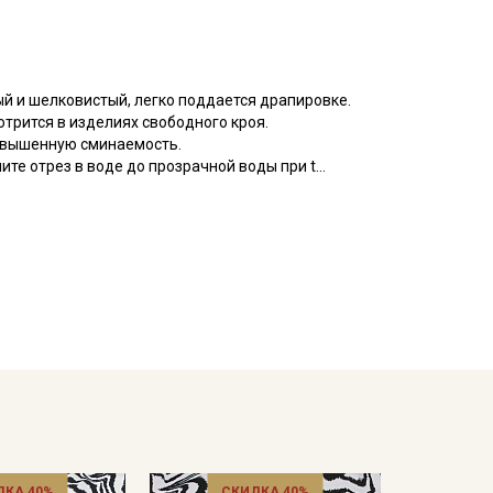
ый и шелковистый, легко поддается драпировке.
трится в изделиях свободного кроя.
овышенную сминаемость.
те отрез в воде до прозрачной воды при t
 и слегка влажную ткань прогладьте теплым утюгом,
пуски на швы и использовать иглы и нитки для
кани в зависимости от настроек вашего монитора и
ДКА 40%
СКИДКА 40%