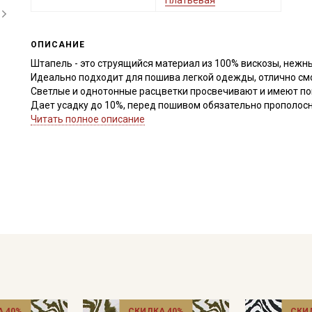
Платьевая
ОПИСАНИЕ
Штапель - это струящийся материал из 100% вискозы, нежн
Идеально подходит для пошива легкой одежды, отлично смо
Светлые и однотонные расцветки просвечивают и имеют п
Дает усадку до 10%, перед пошивом обязательно прополосни
дальнейших стирок, но не выше 40С, подсушите в один слой
Читать полное описание
с изнаночной стороны.
Край ткани склонен к осыпанию, рекомендуем увеличить при
легких видов ткани.
Уход:
- стирка до 30C режим "ручной стирки"
- запрещены отбеливатели
- сушить в подвешенном и расправленном состоянии
- гладить на низкой температуре (с изнанки).
Цветопередача может отличаться от оригинального цвета т
в зависимости от партии.
 40%
СКИДКА 40%
СКИ