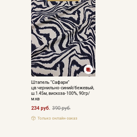
Штапель "Сафари"
цв.чернильно-синий/бежевый,
ш.1.45м, вискоза-100%, 90гр/
м.кв
234 руб.
390 руб.
Только онлайн-заказ