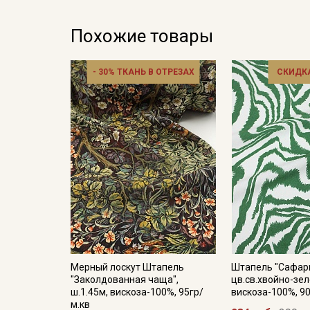
Похожие товары
- 30% ТКАНЬ В ОТРЕЗАХ
СКИДКА
Мерный лоскут Штапель
Штапель "Сафар
"Заколдованная чаща",
цв.св.хвойно-зел
ш.1.45м, вискоза-100%, 95гр/
вискоза-100%, 90
м.кв