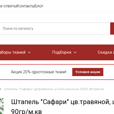
и ответы
Контакты
Блог
аборы тканей
Подборки
Скидки 
Акция 20% однотонные ткани!
Условия акции
Штапель "Сафари" цв.травяной, ш.1.45м, вискоза-100%, 90гр/м.кв
Штапель "Сафари" цв.травяной, 
90гр/м.кв