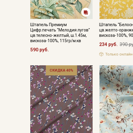
Штапель Премиум
Штапель "Белос
Цифр.печать "Мелодия лугов"
цв.желто-оранже
цв.телесно-желтый, ш.1.45м,
вискоза-100%, 90
вискоза-100%, 115гр/м.кв
234 руб.
390 р
590 руб.
Только онлайн
СКИДКА 40%