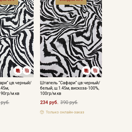
ари" цв.черный/
Штапель "Сафари" цв.черный/
.45м,
белый, ш.1.45м, вискоза-100%,
 90гр/м.кв
100гр/м.кв
 руб.
234 руб.
390 руб.
Только онлайн-заказ