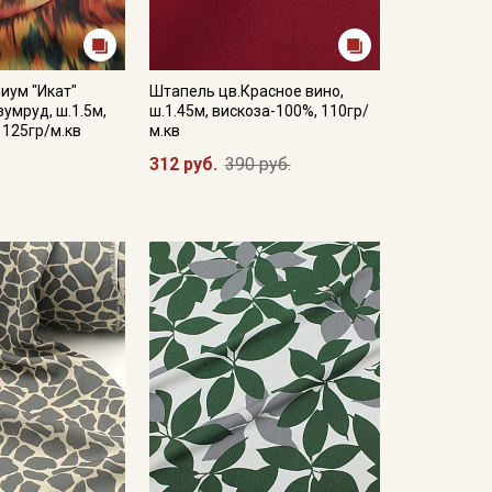
иум "Икат"
Штапель цв.Красное вино,
зумруд, ш.1.5м,
ш.1.45м, вискоза-100%, 110гр/
 125гр/м.кв
м.кв
312 руб.
390 руб.