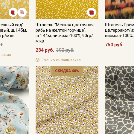
нежный сад"
Штапель "Мелкая цветочная
Штапель Прем
вый, ш.1.45м,
рябь на желтой горчице",
цв.терракот/и
гр/м.кв
ш.1.44м, вискоза-100%, 90гр/
вискоза-100%,
м.кв
уб.
750 руб.
234 руб.
390 руб.
-заказ
Только онлайн-заказ
СКИДКА 40%