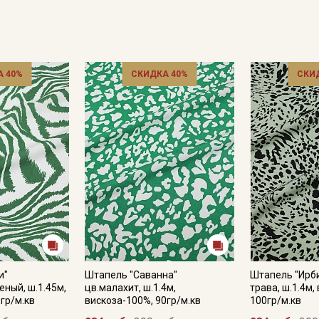
Подписаться
 40%
СКИДКА 40%
СКИ
Ознакомлен(а) с
Политикой обработки персональных
данных
и даю
Согласие на обработку персональных
данных
Даю
Согласие на получение рекламных и
информационных рассылок
и"
Штапель "Саванна"
Штапель "Ирби
еный, ш.1.45м,
цв.малахит, ш.1.4м,
трава, ш.1.4м,
гр/м.кв
вискоза-100%, 90гр/м.кв
100гр/м.кв