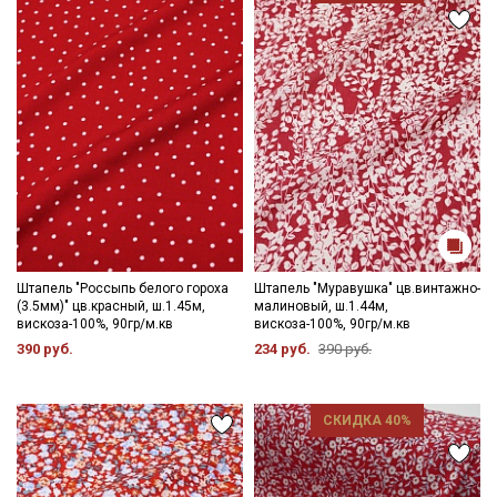
Штапель "Россыпь белого гороха
Штапель "Муравушка" цв.винтажно-
(3.5мм)" цв.красный, ш.1.45м,
малиновый, ш.1.44м,
вискоза-100%, 90гр/м.кв
вискоза-100%, 90гр/м.кв
390 руб.
234 руб.
390 руб.
СКИДКА 40%