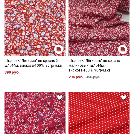
Штапель "Летисия" цв.красный,
Штапель "Лёгкость" цв.красно-
ш.1.44м, вискоза-100%, 90гр/м.кв
малиновый, ш.1.44м,
вискоза-100%, 90гр/м.кв
390 руб.
234 руб.
390 руб.