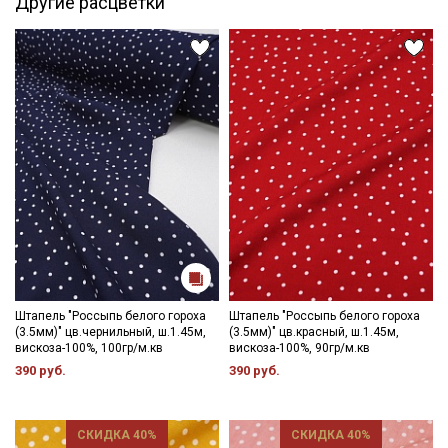
Другие расцветки
дальнейших стирок, но не выше 40С, подсушите в один слой и
слегка влажную ткань прогладьте теплым утюгом, с
изнаночной стороны.
Край ткани склонен к осыпанию, рекомендуем увеличить
припуски на швы и использовать иглы и нитки для легких
видов ткани.
Уход:
- стирка до 30C режим "ручной стирки"
- запрещены отбеливатели
- сушить в подвешенном и расправленном состоянии
- гладить на низкой температуре (с изнанки).
Цветопередача может отличаться от оригинального цвета
ткани в зависимости от настроек вашего монитора и в
зависимости от партии.
Штапель "Россыпь белого гороха
Штапель "Россыпь белого гороха
(3.5мм)" цв.чернильный, ш.1.45м,
(3.5мм)" цв.красный, ш.1.45м,
вискоза-100%, 100гр/м.кв
вискоза-100%, 90гр/м.кв
390 руб.
390 руб.
СКИДКА 40%
СКИДКА 40%