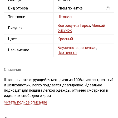
Вид отреза
Рвем по нитке
?
Тип ткани
Штапель
Все рисунки
,
Горох
,
Мелкий
Рисунок
рисунок
Цвет
Красный
Блузочно-сорочечная
,
Назначение
Платьевая
Описание
Штапель - это струящийся материал из 100% вискозы, нежный
и шелковистый, легко поддается драпировке. Идеально
подходит для пошива легкой одежды, отлично смотрится в
изделиях свободного кроя.
Светлые и однотонные расцветки просвечивают и имеют
Читать полное описание
повышенную сминаемость.
Дает усадку до 10%, перед пошивом обязательно
прополосните отрез в воде до прозрачной воды при t