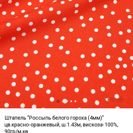
Штапель "Россыпь белого гороха (4мм)"
цв.красно-оранжевый, ш.1.43м, вискоза-100%,
90гр/м.кв