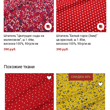
Штапель "Цветущие сады на
Штапель "Белый горох (3мм)"
малиновом", ш.1.44м,
цв.красный, ш.1.45м,
вискоза-100%, 90гр/м.кв
вискоза-100%, 90гр/м.кв
390 руб.
390 руб.
Похожие ткани
СКИДКА 40%