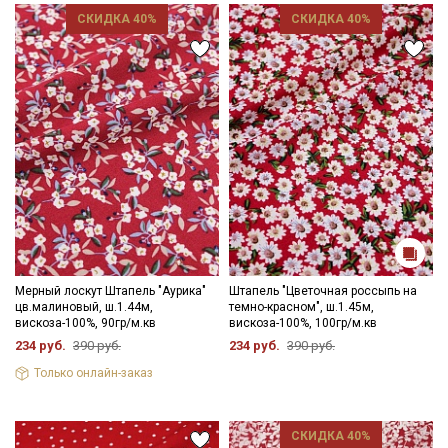
СКИДКА 40%
СКИДКА 40%
Электронная почта
Подписаться
Ознакомлен(а) с
Политикой обработки персональных
данных
и даю
Согласие на обработку персональных
данных
Даю
Согласие на получение рекламных и
информационных рассылок
Мерный лоскут Штапель "Аурика"
Штапель "Цветочная россыпь на
цв.малиновый, ш.1.44м,
темно-красном", ш.1.45м,
вискоза-100%, 90гр/м.кв
вискоза-100%, 100гр/м.кв
234 руб.
390 руб.
234 руб.
390 руб.
Только онлайн-заказ
СКИДКА 40%