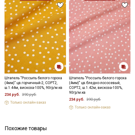
Штапель "Россыпь белого гороха
Штапель "Россыпь белого гороха
(4мм)" цв.горчичный-2, СОРТ2,
(4мм)" цв.бледно-лососевый,
ш.1.44м, вискоза-100%, 90гр/м.кв
СОРТ2, ш.1.42м, вискоза-100%,
90гр/м.кв
234 руб.
390 руб.
234 руб.
390 руб.
Секретная рассылка от Купава
Только онлайн-заказ
Только онлайн-заказ
Мы публикуем здесь дополнительные
промокоды и скидки до 30% на узкие
Похожие товары
категории тканей