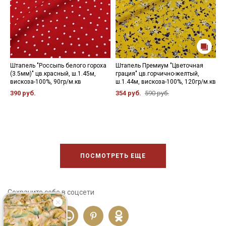
Штапель "Россыпь белого гороха
Штапель Премиум "Цветочная
Ш
(3.5мм)" цв.красный, ш.1.45м,
грация" цв.горчично-желтый,
ш
вискоза-100%, 90гр/м.кв
ш.1.44м, вискоза-100%, 120гр/м.кв
2
390 руб.
354 руб.
590 руб.
ПОСМОТРЕТЬ ЕЩЕ
Сохраните себе в соцсети