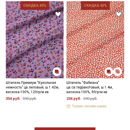
СКИДКА 40%
СКИДКА 40%
Штапель Премиум "Кукольная
Штапель "Фабиана"
Ш
нежность" цв.лиловый, ш.1.42м,
цв.св.терракотовый, ш.1.4м,
ц
вискоза-100%, 120гр/м.кв
вискоза-100%, 90гр/м.кв
1
354 руб.
590 руб.
234 руб.
390 руб.
7
Только онлайн-заказ