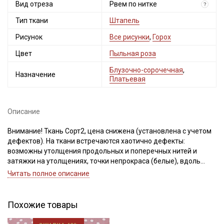
Вид отреза
Рвем по нитке
?
Тип ткани
Штапель
Рисунок
Все рисунки
,
Горох
Цвет
Пыльная роза
Блузочно-сорочечная
,
Назначение
Платьевая
Секретная рассылка от Купава
Описание
Мы публикуем здесь дополнительные
промокоды и скидки до 30% на узкие
Внимание! Ткань Сорт2, цена снижена (установлена с учетом
категории тканей
дефектов). На ткани встречаются хаотично дефекты:
возможны утолщения продольных и поперечных нитей и
затяжки на утолщениях, точки непрокраса (белые), вдоль
Электронная почта
кромки встречаются еле заметные белесые полосы, ширина
Читать полное описание
ткани (±1см), возможно увеличение кромки до 4 см, браком
перечисленные дефекты не считаем, для данного типа ткани
это допустимо. Просим учитывать это при заказе.
Похожие товары
Подписаться
Штапель - это струящийся материал из 100% вискозы, нежный